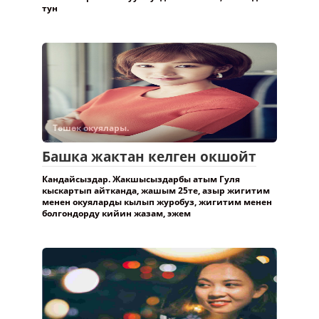
тун
Төшөк окуялары.
Башка жактан келген окшойт
Кандайсыздар. Жакшысыздарбы атым Гуля
кыскартып айтканда, жашым 25те, азыр жигитим
менен окуяларды кылып журобуз, жигитим менен
болгондорду кийин жазам, эжем