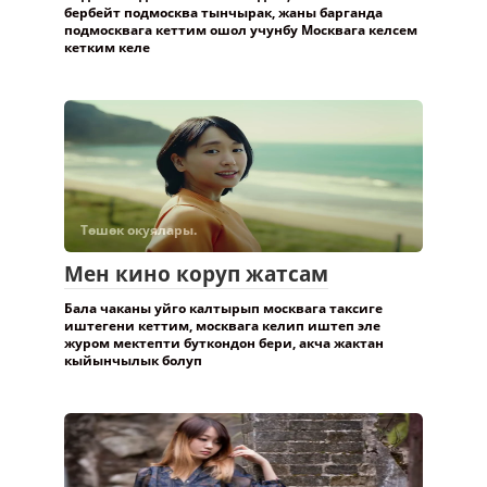
бербейт подмосква тынчырак, жаны барганда
подмосквага кеттим ошол учунбу Москвага келсем
кетким келе
Төшөк окуялары.
Мен кино коруп жатсам
Бала чаканы уйго калтырып москвага таксиге
иштегени кеттим, москвага келип иштеп эле
журом мектепти буткондон бери, акча жактан
кыйынчылык болуп