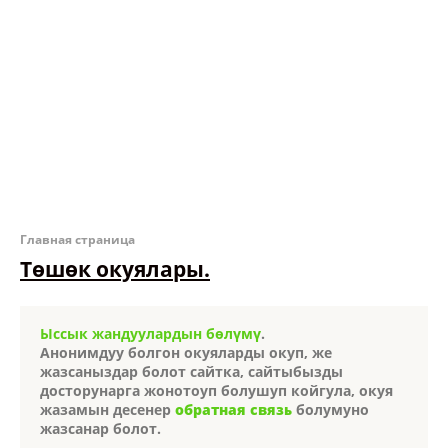
Главная страница
Төшөк окуялары.
Ыссык жандуулардын бөлүмү
.
Анонимдуу болгон окуяларды окуп, же
жазсаныздар болот сайтка, сайтыбызды
досторунарга жонотоуп болушуп койгула, окуя
жазамын десенер
обратная связь
болумуно
жазсанар болот.