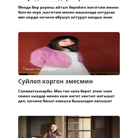
Менда бир ркуяны айтып берейин жигитим менен
болгон окуя ,жигитим менен машинада олтурсак
өөп кирди кичине өбүшүп олтуруп калдык анан
Төшөк окуялары.
Суйлоп коргон эмесмин
Саламатсынарбы. Мен тан кала берет элем чоон
семиз кыздар менен ким жатат кантип жатышат
деп, кичине басып коюшса бышылдап калышат