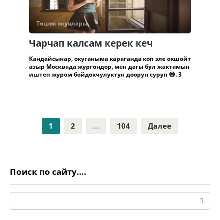
Төшөк окуялары.
Чарчап калсам керек кеч
Кандайсынар, окуганыма караганда коп эле окшойт
азыр Москвада жургондор, мен дагы бул жактамын
иштеп журом бойдокчулуктун доорун суруп 😄. 3
Пагинация
1
2
…
104
Далее
записей
Поиск по сайту….
Поиск: