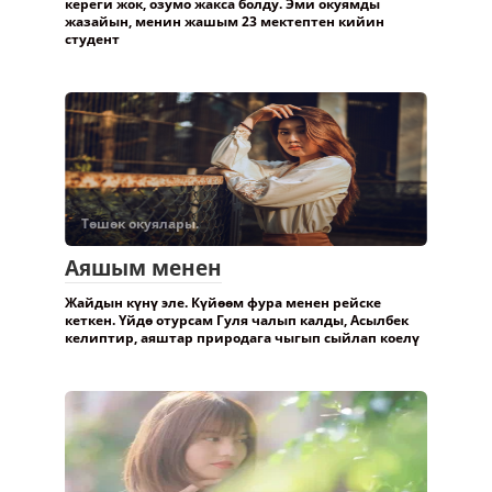
кереги жок, озумо жакса болду. Эми окуямды
жазайын, менин жашым 23 мектептен кийин
студент
Төшөк окуялары.
Аяшым менен
Жайдын күнү эле. Күйөөм фура менен рейске
кеткен. Үйдө отурсам Гуля чалып калды, Асылбек
келиптир, аяштар природага чыгып сыйлап коелү