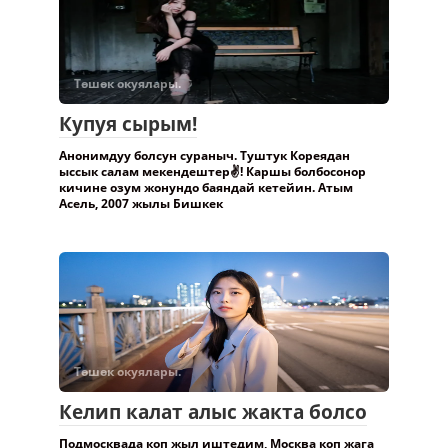
Төшөк окуялары.
Купуя сырым!
Анонимдуу болсун сураныч. Туштук Кореядан
ыссык салам мекендештер✌️! Каршы болбосонор
кичине озум жонундо баяндай кетейин. Атым
Асель, 2007 жылы Бишкек
Төшөк окуялары.
Келип калат алыс жакта болсо
Подмосквада коп жыл иштедим, Москва коп жага