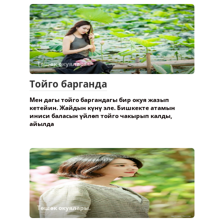
Төшөк окуялары.
Тойго барганда
Мен дагы тойго баргандагы бир окуя жазып
кетейин. Жайдын күнү эле. Бишкекте атамын
иниси баласын үйлөп тойго чакырып калды,
айылда
Төшөк окуялары.