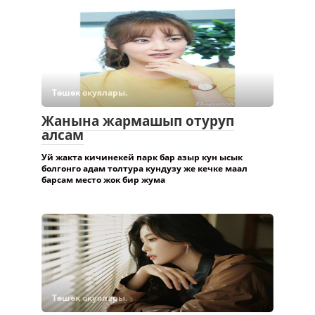
Төшөк окуялары.
Жанына жармашып отуруп
алсам
Уй жакта кичинекей парк бар азыр кун ысык
болгонго адам толтура кундузу же кечке маал
барсам место жок бир жума
Төшөк окуялары.