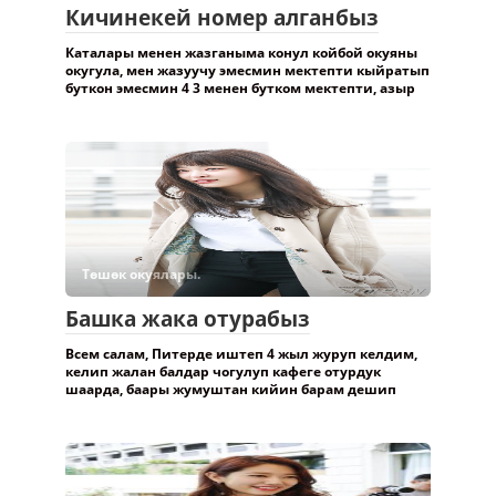
Кичинекей номер алганбыз
Каталары менен жазганыма конул койбой окуяны
окугула, мен жазуучу эмесмин мектепти кыйратып
буткон эмесмин 4 3 менен бутком мектепти, азыр
Төшөк окуялары.
Башка жака отурабыз
Всем салам, Питерде иштеп 4 жыл журуп келдим,
келип жалан балдар чогулуп кафеге отурдук
шаарда, баары жумуштан кийин барам дешип