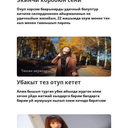
Окуп корсом баарынарды удачный болуптур
кичине силердикинен айырмаланып не
удачныйын жазайын, 22 жашымда озум менен тен
кыз менен таанышып парень
Төшөк окуялары.
Убакыт тез отуп кетет
Алма бышып турган убак айылда жургон элем
кечке уйдо жатмай кыздарга барам балдарга
барам уй жумушун кылып коем кочодо баратсам