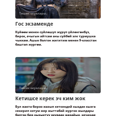
Төшөк окуялары.
Гос экзаменде
Күйөөм менен сүйлөшүп жүрүп үйлөнгөнбүз,
бирок, ачыгын айтсам аны сүйбөй эле турмушка
чыккам. Ашык болгон жигитим менен 9-класстан
баштап жүргөм.
Төшөк окуялары.
Кетишсе керек эч ким жок
Бул жакта бироо жазып кеткендей кыздан кызга
секирип котум жер жыттабай жургон жылдары
болгон бир кызыктуу окуядан жазайын, кечинде