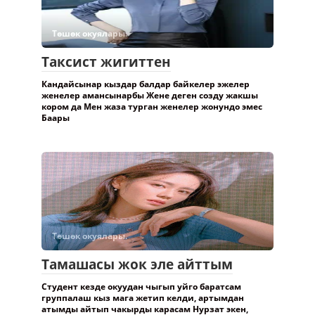
Төшөк окуялары.
Таксист жигиттен
Кандайсынар кыздар балдар байкелер эжелер
женелер амансынарбы Жене деген созду жакшы
кором да Мен жаза турган женелер жонундо эмес
Баары
Төшөк окуялары.
Тамашасы жок эле айттым
Студент кезде окуудан чыгып уйго баратсам
группалаш кыз мага жетип келди, артымдан
атымды айтып чакырды карасам Нурзат экен,