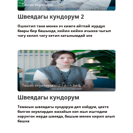
Төшөк окуялары.
Швеядагы кундорум 2
Ошентип таня менен эч кимге айтпай журдук
баары бир башында, кийин кийин ачыкка чыгып
чогу келип чогу кетип катынымдай эле
Төшөк окуялары.
Швеядагы кундорум
Темасын швеядагы кундорум деп койдум, цехте
болгон окуялардан жазайын коп жыл иштедим
корунгон жерде швеяда, башым менен кирип алып
башка