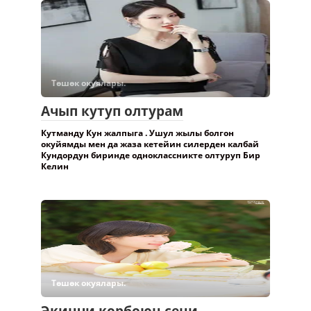
Төшөк окуялары.
Ачып кутуп олтурам
Кутманду Кун жалпыга . Ушул жылы болгон
окуйямды мен да жаза кетейин силерден калбай
Кундордун биринде одноклассникте олтуруп Бир
Келин
Төшөк окуялары.
Экинчи корбоюн сени