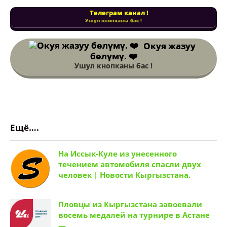
Телеграм канал !
Ушул кнопканы бас !
Окуя жазуу
бөлүмү. ❤️
Ушул кнопканы бас !
Ещё….
На Иссык-Куле из унесенного
течением автомобиля спасли двух
человек | Новости Кыргызстана.
Пловцы из Кыргызстана завоевали
восемь медалей на турнире в Астане
—