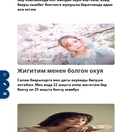
баары кымбат болгонго жумушка баратканда адам
ала кетем
Төшөк окуялары.
Жигитим менен болгон окуя
♡
Салам баарынарга мен дагы окуямды бөлүшө
✎
кетейин. Мен анда 22 жашта элем жигитим бар
болчу ал 25 жашта болчу экөөбүз
✉