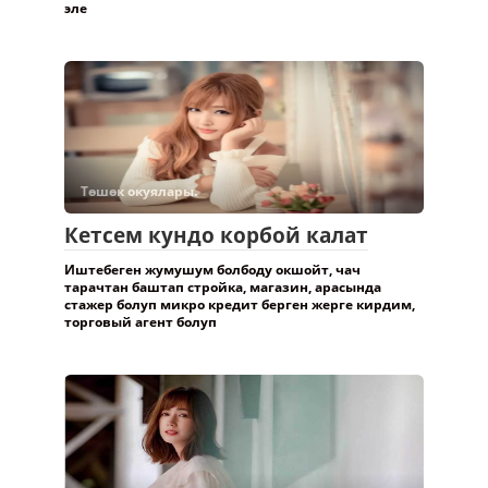
эле
Төшөк окуялары.
Кетсем кундо корбой калат
Иштебеген жумушум болбоду окшойт, чач
тарачтан баштап стройка, магазин, арасында
стажер болуп микро кредит берген жерге кирдим,
торговый агент болуп