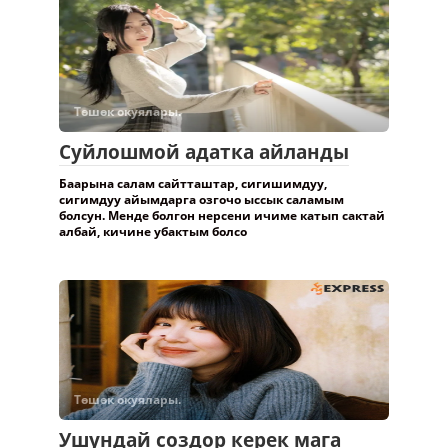
Төшөк окуялары.
Суйлошмой адатка айланды
Баарына салам сайтташтар, сигишимдуу,
сигимдуу айымдарга озгочо ыссык саламым
болсун. Менде болгон нерсени ичиме катып сактай
албай, кичине убактым болсо
Төшөк окуялары.
Ушундай создор керек мага