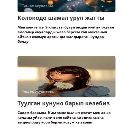
Төшөк окуялары.
Колокодо шамал уруп жатты
Мен мектепти 9 классты бутуп андан кийин окуган
эмесмир окуяларды жаза берсем коп мактанып
айткан жокмун арасында жалдыраган кундор
болду
Төшөк окуялары.
Туулган кунуно барып келебиз
Салам баарына. Ким эмне кылып жатат мен азыр
келдим уйго, келип эле сайтка кирдим кыска
видеолорду коро берип козум кызарып