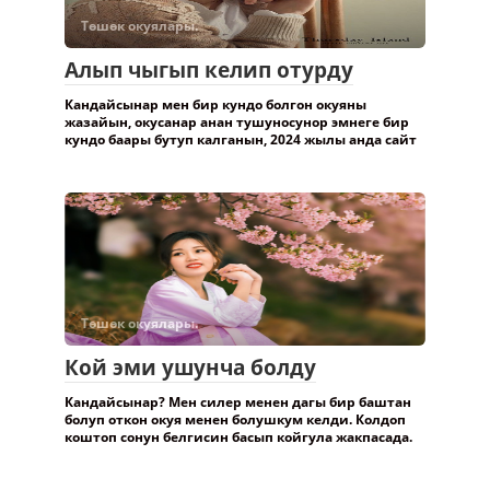
Төшөк окуялары.
Алып чыгып келип отурду
Кандайсынар мен бир кундо болгон окуяны
жазайын, окусанар анан тушуносунор эмнеге бир
кундо баары бутуп калганын, 2024 жылы анда сайт
Төшөк окуялары.
Кой эми ушунча болду
Кандайсынар? Мен силер менен дагы бир баштан
болуп откон окуя менен болушкум келди. Колдоп
коштоп сонун белгисин басып койгула жакпасада.