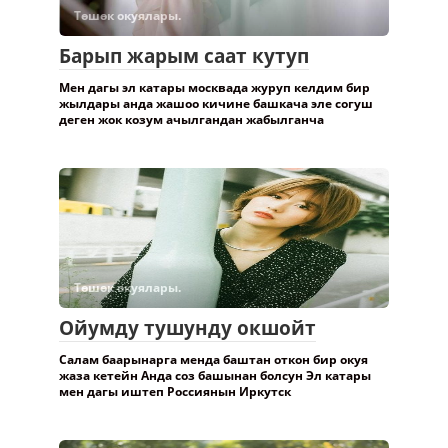
Төшөк окуялары.
Барып жарым саат кутуп
Мен дагы эл катары москвада журуп келдим бир
жылдары анда жашоо кичине башкача эле согуш
деген жок козум ачылгандан жабылганча
Төшөк окуялары.
Ойумду тушунду окшойт
Салам баарынарга менда баштан откон бир окуя
жаза кетейн Анда соз башынан болсун Эл катары
мен дагы иштеп Россиянын Иркутск