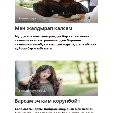
Төшөк окуялары.
Мен жалдырап калсам
Мурдагы жылы телеграмдан бир келин менен
таанышкан элем группалардын биринен
таанышып экообуз жазышып жургондо эле айткан
куйоом бар жазба мага
Төшөк окуялары.
Барсам эч ким корунбойт
Саламатсынарбы. Кандайсынар анан мен негизи
бир компанияда коп жылдан бери иштейм, азыр