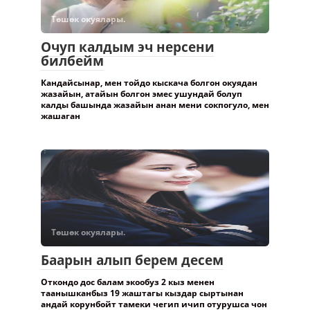
Төшөк окуялары.
Очуп калдым эч нерсени
билбейм
Кандайсынар, мен тойдо кыскача болгон окуядан
жазайын, атайын болгон эмес ушундай болуп
калды башында жазайын анан мени сокпогуло, мен
жашаган
Төшөк окуялары.
Баарын алып берем десем
Откондо дос балам экообуз 2 кыз менен
таанышканбыз 19 жаштагы кыздар сыртынан
андай корунбойт тамеки чегип ичип отурушса чон