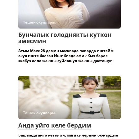
Төшөк окуялары.
Бунчалык голоднякты куткон
эмесмин
Атым Макс 28 демин москвада поварда иштейм
окуя иште болгон Ишибизде офик Кыз барле
экобуз олло жакшы суйлошуп жакшы достошуп
Төшөк окуялары.
Анда уйго келе бердим
Башында айта кетейин, мага силердин оюнардын