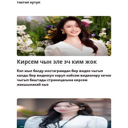
токтоп кутуп
Төшөк окуялары.
Кирсем чын эле эч ким жок
Коп жыл болду инстаграмдан бир видео чыгып
калды бир видеосун коруп койсом видеолору кечке
чыгып баштады страницасына кирсем
жакшынакай кыз