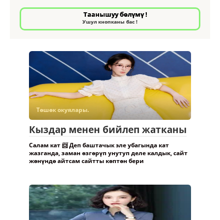
Таанышуу бөлүмү !
Ушул кнопканы бас !
Төшөк окуялары.
Кыздар менен бийлеп жатканы
Салам кат 📨 Деп баштачык эле убагында кат
жазганда, заман өзгөрүп унутуп деле калдык, сайт
жөнүндө айтсам сайтты көптөн бери