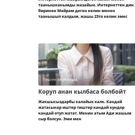
таанышканымды жазайын. Интернеттен дин
биринен Майрам деген келин менен
таанышып калдым, жашы 23то келин эмес
Төшөк окуялары.
Коруп анан кылбаса болбойт
Жакшысыздарбы калайык калк. Кандай
жатасынар иштер тиштер кандай кундор
кандай отуп жатат. Менин атым Ади жашым
сыр болсун. Эми мен