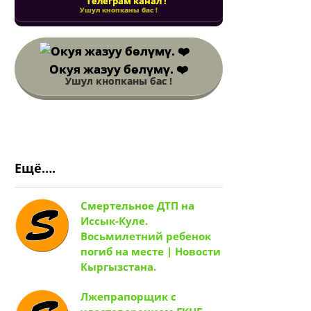
Телеграм канал !
Ушул кнопканы бас !
Окуя жазуу бөлүмү. ❤️
Ушул кнопканы бас !
Ещё….
Смертельное ДТП на
Иссык-Куле.
Восьмилетний ребенок
погиб на месте | Новости
Кыргызстана.
Лжепрапорщик с