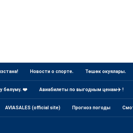
зстана!
Новости о спорте.
Төшөк окуялары.
у бөлүмү. ❤️
Авиабилеты по выгодным ценам✈️ !
AVIASALES (official site)
Прогноз погоды
Смо