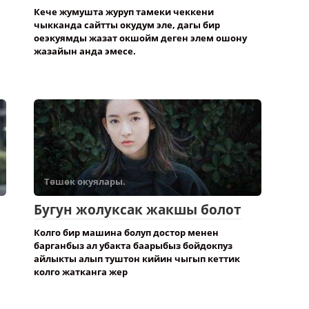
Кече жумушта журуп тамеки чеккени
чыкканда сайтты окудум эле, дагы бир
оеэкуямды жазат окшойм деген элем ошону
жазайын анда эмесе.
Төшөк окуялары.
Бугун жолуксак жакшы болот
Колго бир машина болуп достор менен
барганбыз ал убакта баарыбыз бойдокпуз
айлыкты алып туштон кийин чыгып кеттик
колго жатканга жер