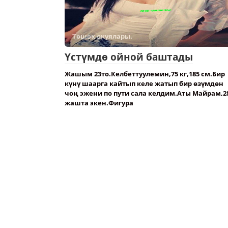
Төшөк окуялары.
Үстүмдө ойной баштады
Жашым 23то.Келбеттуулемин,75 кг,185 см.Бир
күнү шаарга кайтып келе жатып бир өзүмдөн
чоң эжени по пути сала келдим.Аты Майрам,2
жашта экен.Фигура