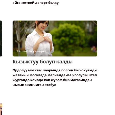
айга жетпей депорт болду,
Төшөк окуялары.
Кызыктуу болуп калды
Ордолуу москва шаарында болгон бир окуямды
жазайын москвада мерчендайзер болуп иштеп
жургондо кочодо коп журом бир магазинден
чыгып экинчиге автобус