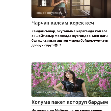
Төшөк окуялары.
Чарчап калсам керек кеч
Кандайсынар, окуганыма караганда коп эле
окшойт азыр Москвада жургондор, мен дагы
бул жактамын иштеп журом бойдокчулуктун
доорун суруп 😄. 3
Төшөк окуялары.
Колума пакет которуп бардым
Интернеттен Майрам деген келин менен