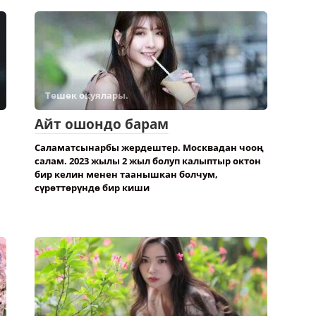
Төшөк окуялары.
Айт ошондо барам
Саламатсынарбы жердештер. Москвадан чооң
салам. 2023 жылы 2 жыл болуп калыптыр октон
бир келин менен таанышкан болчум,
сүрөттөрүндө бир киши