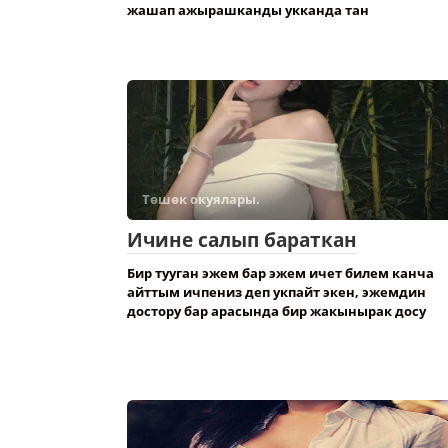
жашап ажырашканды укканда тан
Төшөк окуялары.
Ичине салып бараткан
Бир тууган эжем бар эжем ичет билем канча
айттым ичпениз деп укпайт экен, эжемдин
достору бар арасында бир жакынырак досу