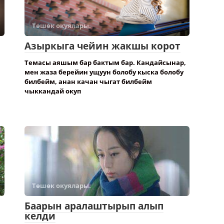
Төшөк окуялары.
Азыркыга чейин жакшы корот
Темасы аяшым бар бактым бар. Кандайсынар,
мен жаза берейин ущуун болобу кыска болобу
билбейм, анан качан чыгат билбейм
чыккандай окуп
Төшөк окуялары.
Баарын аралаштырып алып
келди