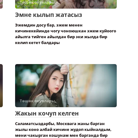
Төшөк окуялары.
Эмне кылып жатасыз
Эжемдин досу бар, эжем менен
кичинекейинде чогу чоноюшкан эжем куйоого
айылга тийген айылдан бир эки жылда бир
келип кетет балдары
Төшөк окуялары.
Жакын кочуп келген
Саламатсыздарбы, Москвага жаны барган
жылы коно албай кичине жудоп кыйналдым,
мени чакырган кошунам мен барганда бир