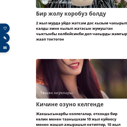
Төшөк окуялары.
Бир жолу коробуз болду
2 жыл мурда уйдо жатсам дос кызым чакырып
♡
калды эмне кылып жатасын жумуштан
чыктынбы келбейсинби деп чакырды жамгыр
✎
жаап токтогон
✉
Төшөк окуялары.
Кичине озуно келгенде
Жакшысынарбы коллегалар, откондо бир
келин менен таанышкам 10 жыл куйоосу
менен жашап ажырашып кетиптир, 10 жыл