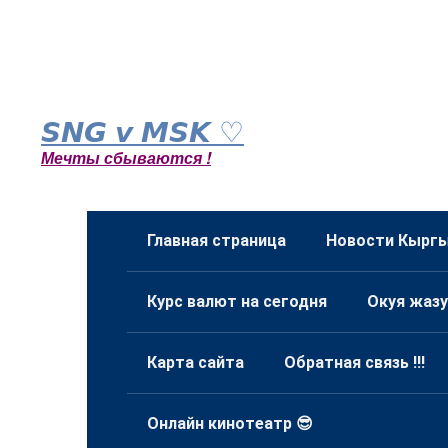
Перейти
к
𝙎𝙉𝙂 𝙫 𝙈𝙎𝙆 ♡
контенту
Мечты сбываются !
Главная страница
Новости Кыргы
Курс валют на сегодня
Окуя жазу
Карта сайта
Обратная связь !!!
Онлайн кинотеатр 😎