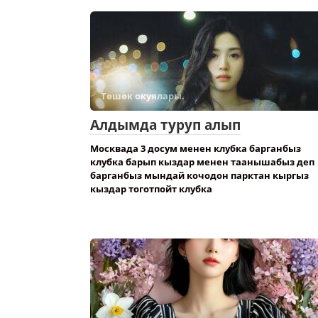
Төшөк окуялары.
Алдымда туруп алып
Москвада 3 досум менен клубка барганбыз
клубка барып кыздар менен таанышабыз деп
барганбыз мындай кочодон парктан кыргыз
кыздар тоготпойт клубка