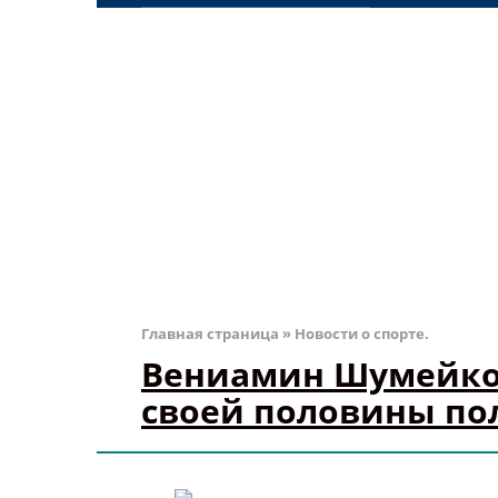
Главная страница
»
Новости о спорте.
Вениамин Шумейко 
своей половины по