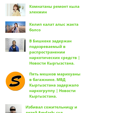
Комнатаны ремонт кыла
элекмин
Келип калат алыс жакта
болсо
В Бишкеке задержан
подозреваемый в
распространении
наркотических средств |
Новости Кыргызстана.
Пять мешков марихуаны
в багажнике. МВД
Кыргызстана задержало
наркогруппу | Новости
Кыргызстана.
Избивал сожительницу и
детей &mdash; суд