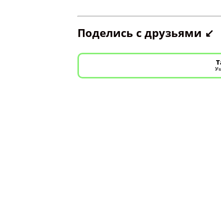
Поделись с друзьями ↙️
Т
Уш