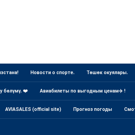
зстана!
Новости о спорте.
Төшөк окуялары.
у бөлүмү. ❤️
Авиабилеты по выгодным ценам✈️ !
AVIASALES (official site)
Прогноз погоды
Смо