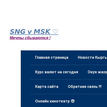
Перейти
к
𝙎𝙉𝙂 𝙫 𝙈𝙎𝙆 ♡
контенту
Мечты сбываются !
Главная страница
Новости Кыргы
Курс валют на сегодня
Окуя жазу
Карта сайта
Обратная связь !!!
Онлайн кинотеатр 😎