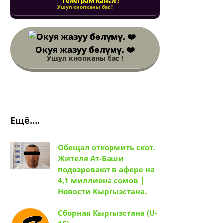
Телеграм канал !
Ушул кнопканы бас !
Окуя жазуу бөлүмү. ❤️
Ушул кнопканы бас !
Ещё….
Обещал откормить скот.
Жителя Ат-Баши
подозревают в афере на
4,1 миллиона сомов |
Новости Кыргызстана.
Сборная Кыргызстана (U-