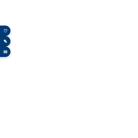
♡
✎
✉