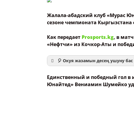
Жалала-абадский клуб «Мурас Юн
сезоне чемпионата Кыргызстана 
Как передает
Prosports.kg
, в мат
«Нефтчи» из Кочкор-Аты и победил
🎈 Окуя жазамын десең ушуну бас 
Единственный и победный гол в и
Юнайтед» Вениамин Шумейко уда
Ваше имя
Название сообщения
Опубликовать контент