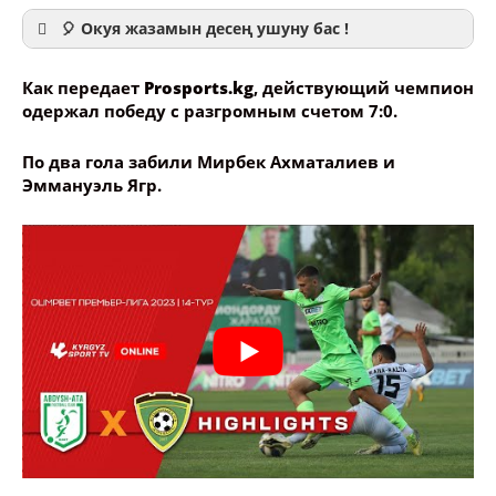
🎈 Окуя жазамын десең ушуну бас !
Как передает
Prosports.kg
, действующий чемпион
одержал победу с разгромным счетом 7:0.
По два гола забили Мирбек Ахматалиев и
Ваше имя
Эммануэль Ягр.
Название сообщения
Опубликовать контент