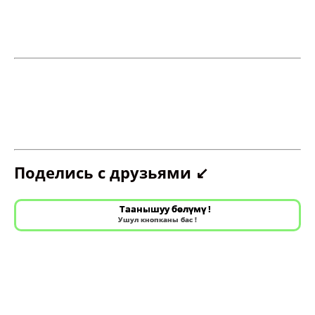
Поделись с друзьями ↙️
Таанышуу бөлүмү !
Ушул кнопканы бас !