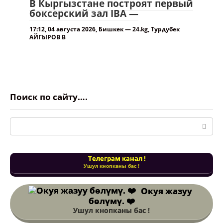
В Кыргызстане построят первый
боксерский зал IBA —
17:12, 04 августа 2026, Бишкек — 24.kg, Турдубек
АЙГЫРОВ В
Поиск по сайту….
Поиск:
Телеграм канал !
Ушул кнопканы бас !
Окуя жазуу
бөлүмү. ❤️
Ушул кнопканы бас !