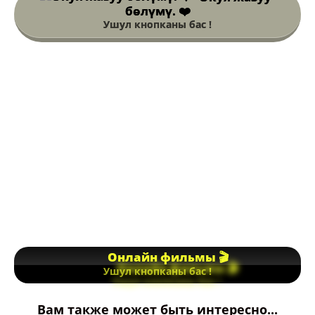
бөлүмү. ❤️
Ушул кнопканы бас !
Онлайн фильмы 🎬
Ушул кнопканы бас !
Вам также может быть интересно...