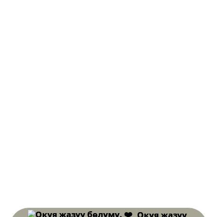
Окуя жазуу