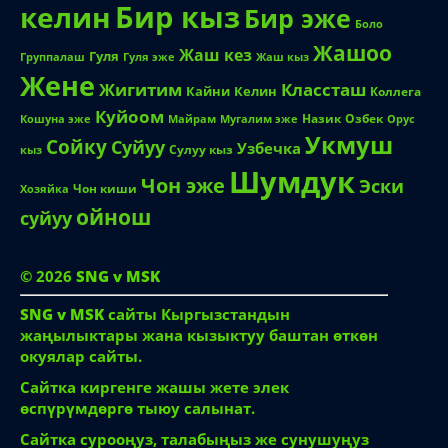
Бир кыз
келин
Бир эже
Боло
Жашоо
Жаш кез
Гуля
Группалаш
Жаш кыз
Гуля эже
Жене
Жигитим
Классташ
Кайни
Келин
Коллега
Куйоом
Назик
Озбек
Кошуна эже
Майрам
Мугалим эже
Орус
Укмуш
Сойку
Суйуу
Узбечка
Сулуу кыз
кыз
Шумдук
Чон эже
Эски
Чон киши
Хозяйка
ойнош
суйуу
© 2026
SNG v MSK
SNG v MSK
сайты Кыргызстандын
жаңылыктары жана кызыктуу баштан өткөн
окуялар сайты.
Сайтка киргенге жашы жете элек
өспүрүмдөргө тыюу салынат.
Сайтка сурооңуз, талабыңыз же сунушуңуз