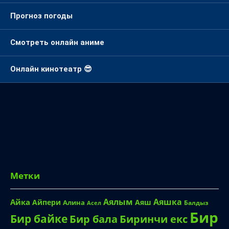
Прогноз погоды
Смотреть онлайн аниме
Онлайн кинотеатр 😎
Метки
Аялым
Аяшка
Айка
Айпери
Аяш
Алина
Балдыз
Асел
Бир
Бир байке
Биринчи екс
Бир бала