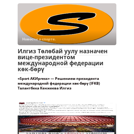
Новости о спорте.
Илгиз Төлөбай уулу назначен
вице-президентом
международной федерации
көк-бөрү
«Sport АКИpress» — Решением президента
международной федерации көк-бөрү (IFKB)
Талантбека Кенжеева Илгиз