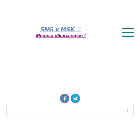
Перейти
𝙎𝙉𝙂 𝙫 𝙈𝙎𝙆 ♡
к
Мечты сбываются !
контенту
Поиск: