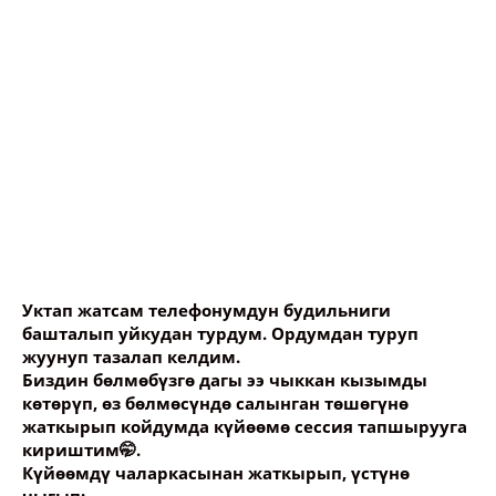
Уктап жатсам телефонумдун будильниги
башталып уйкудан турдум. Ордумдан туруп
жуунуп тазалап келдим.
Биздин бөлмөбүзгө дагы ээ чыккан кызымды
көтөрүп, өз бөлмөсүндө салынган төшөгүнө
жаткырып койдумда күйөөмө сессия тапшырууга
кириштим🤭.
Күйөөмдү чаларкасынан жаткырып, үстүнө