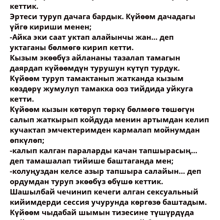
кеттик.
Эртеси туруп дачага бардык. Күйөөм дачадагы
үйгө кириши менен;
-Айка эки саат уктап алайынчы жан… деп
уктаганы бөлмөгө кирип кетти.
Кызым экөөбүз айлананы тазалап тамагын
даярдап күйөөмдүн турушун күтүп турдук.
Күйөөм туруп тамактанып жатканда кызым
көздөрү жумулуп тамакка ооз тийдида уйкуга
кетти.
Күйөөм кызын көтөрүп төркү бөлмөгө төшөгүн
салып жаткырып койдуда менин артымдан келип
кучактап эмчектеримден кармалап мойнумдан
өпкүлөп;
-калып калган параларды качан тапшырасың…
деп тамашалап тийише баштаганда мен;
-колуңуздан келсе азыр тапшыра салайын… деп
ордумдан туруп экөөбүз өбүшө кеттик.
Шашылбай чечинип кечеги алган сексуальный
кийимдерди сессия учурунда көргөзө баштадым.
Күйөөм чыдабай шымын тизесине түшүрдүда