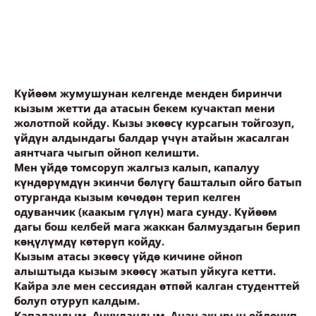
Күйөөм жумушунан келгенде менден биринчи
кызым жетти да атасын бекем кучактап мени
жолотпой койду. Кызы экөөсү курсагын тойгозуп,
үйдүн алдындагы балдар үчүн атайын жасалган
аянтчага чыгып ойноп келишти.
Мен үйдө томсоруп жалгыз калып, капалуу
күндөрүмдүн экинчи бөлүгү башталып ойго батып
отурганда кызым көчөдөн терип келген
одуванчик (каакым гүлүн) мага сунду. Күйөөм
дагы бош келбей мага жаккан балмуздагын берип
көңүлүмдү көтөрүп койду.
Кызым атасы экөөсү үйдө кичине ойноп
алыштыда кызым экөөсү жатып уйкуга кетти.
Кайра эле мен сессиядан өтпөй калган студенттей
болуп отуруп калдым.
Капаландым. Ачууландым. Анан акырын ойлонуп,