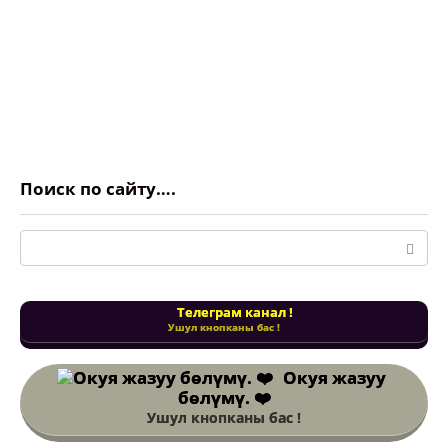
Поиск по сайту….
Поиск:
Телеграм канал !
Ушул кнопканы бас !
Окуя жазуу
бөлүмү. ❤️
Ушул кнопканы бас !