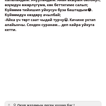
өзүмдүн өжөрлүгүмө, көк беттигиме салып;
Күйөөмө тийишип уйкусун буза баштадым😂.
Күйөөмдүн көздөрү ачылбай;
-Айка үч төрт саат чыдай турчу🥱. Кичине уктап
алайынчы. Сенден суранам… деп кайра уйкуга
кетти.
🎈 Окуя жазамын десең ушуну бас !