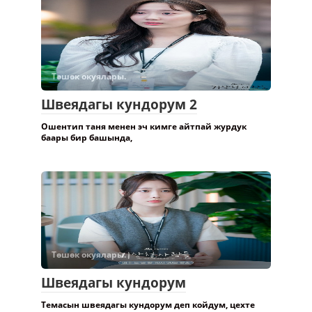
Төшөк окуялары.
Швеядагы кундорум 2
Ошентип таня менен эч кимге айтпай журдук
баары бир башында,
Төшөк окуялары.
Швеядагы кундорум
Темасын швеядагы кундорум деп койдум, цехте