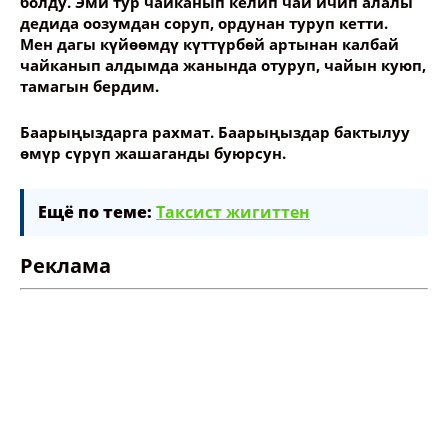
болду. Эми тур чайканып келип чай ичип алалы
дедида оозумдан соруп, ордунан туруп кетти.
Мен дагы күйөөмдү күттүрбөй артынан калбай
чайканып алдымда жанында отуруп, чайын куюп,
тамагын бердим.
Баарыңыздарга рахмат. Баарыңыздар бактылуу
өмүр сүрүп жашаганды буюрсун.
Ещё по теме:
Таксист жигиттен
Реклама