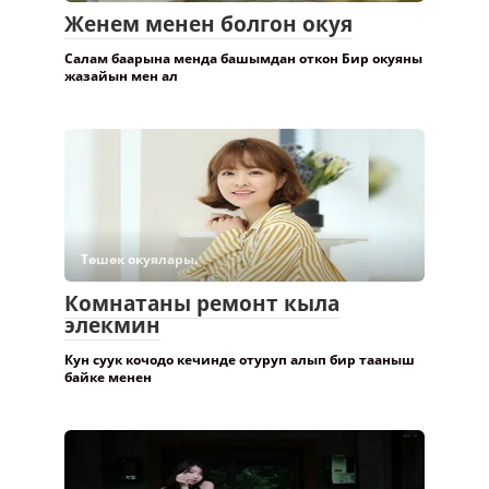
Женем менен болгон окуя
Салам баарына менда башымдан откон Бир окуяны
жазайын мен ал
Төшөк окуялары.
Комнатаны ремонт кыла
элекмин
Кун суук кочодо кечинде отуруп алып бир тааныш
байке менен