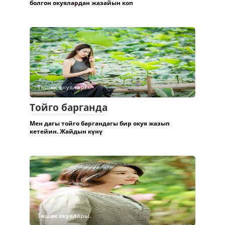
болгон окуялардан жазайын коп
Төшөк окуялары.
Тойго барганда
Мен дагы тойго баргандагы бир окуя жазып
кетейин. Жайдын күнү
Төшөк окуялары.