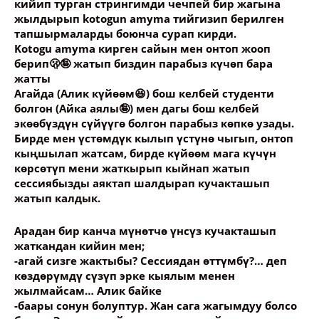
кийип турган стрингимди чечпей бир жагына
жылдырып kotogun amyma тийгизип берилген
тапшырмаларды боюнча сурап кирди.
Kotogu amyma кирген сайын мен онтоп жооп
берип🫢🤪 жатып биздин парабыз күчөп бара
жатты
Агайда (Алик күйөөм😆) бош келбей студенти
болгон (Айка аялы🤪) мен дагы бош келбей
экөөбүздүн сүйүүгө болгон парабыз көпкө узады.
Бирде мен үстөмдүк кылып үстүнө чыгып, онтоп
кыңшылап жатсам, бирде күйөөм мага күчүн
көрсөтүп мени жаткырып кыйнап жатып
сессиябызды аяктап шалдырап кучакташып
жатып калдык.
Арадан бир канча мүнөтчө үнсүз кучакташып
жаткандан кийин мен;
-агай сизге жактыбы? Сессиядан өттүмбү?… деп
көздөрүмдү сүзүп эрке кыялым менен
жылмайсам… Алик байке
-баары сонун болуптур. Жан сага жагымдуу болсо