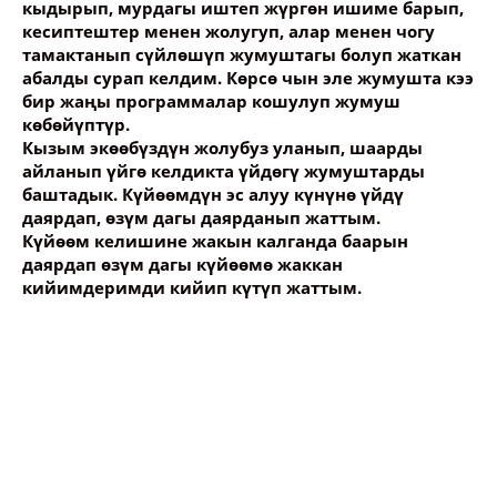
кыдырып, мурдагы иштеп жүргөн ишиме барып,
кесиптештер менен жолугуп, алар менен чогу
тамактанып сүйлөшүп жумуштагы болуп жаткан
абалды сурап келдим. Көрсө чын эле жумушта кээ
бир жаңы программалар кошулуп жумуш
көбөйүптүр.
Кызым экөөбүздүн жолубуз уланып, шаарды
айланып үйгө келдикта үйдөгү жумуштарды
баштадык. Күйөөмдүн эс алуу күнүнө үйдү
даярдап, өзүм дагы даярданып жаттым.
Күйөөм келишине жакын калганда баарын
даярдап өзүм дагы күйөөмө жаккан
кийимдеримди кийип күтүп жаттым.