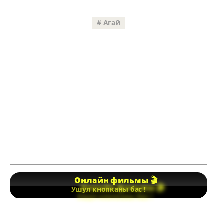
Агай
Онлайн фильмы 🎬
Ушул кнопканы бас !