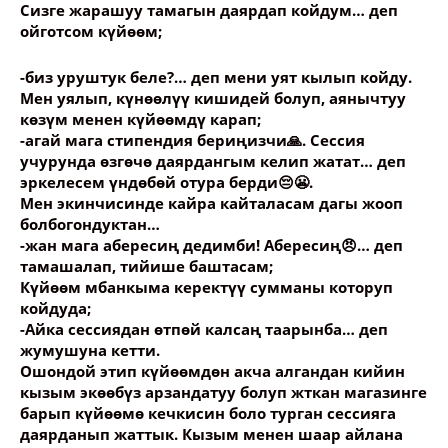
Сизге жарашуу тамагын даярдап койдум… деп
ойготсом күйөөм;
-биз уруштук беле?… деп мени уят кылып койду.
Мен уялып, күнөөлүү кишидей болуп, аянычтуу
көзүм менен күйөөмдү карап;
-агай мага стипендия бериңизчи🙏. Сессия
учурунда өзгөчө даярдангым келип жатат… деп
эркелесем үндөбөй отура берди😔😬.
Мен экинчисинде кайра кайталасам дагы жооп
болбогондуктан…
-жан мага абересиң дедимби! Абересиң😠… деп
тамашалап, тийише баштасам;
Күйөөм мбанкыма керектүү сумманы которуп
койдуда;
-Айка сессиядан өтпөй калсаң таарынба… деп
жумушуна кетти.
Ошондой этип күйөөмдөн акча алгандан кийин
кызым экөөбүз арзандатуу болуп жткан магазинге
барып күйөөмө кечкисин боло турган сессияга
даярданып жаттык. Кызым менен шаар айлана