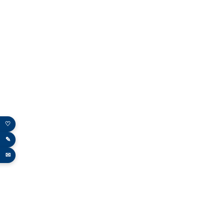
♡
✎
✉