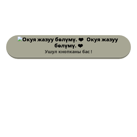
Окуя жазуу
бөлүмү. ❤️
Ушул кнопканы бас !