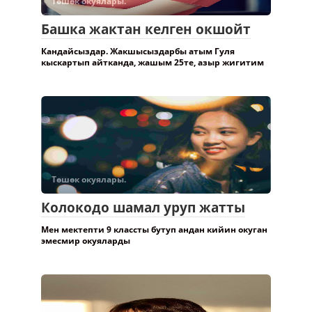
Төшөк окуялары.
Башка жактан келген окшойт
Кандайсыздар. Жакшысыздарбы атым Гуля
кыскартып айтканда, жашым 25те, азыр жигитим
Төшөк окуялары.
Колокодо шамал уруп жатты
Мен мектепти 9 классты бутуп андан кийин окуган
эмесмир окуяларды