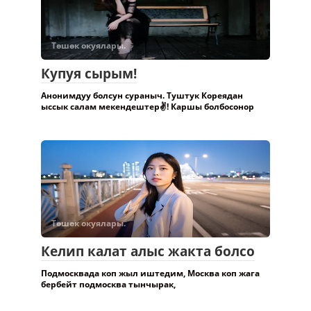
Төшөк окуялары.
Купуя сырым!
Анонимдуу болсун сураныч. Туштук Кореядан
ыссык салам мекендештер✌️! Каршы болбосонор
Төшөк окуялары.
Келип калат алыс жакта болсо
Подмосквада коп жыл иштедим, Москва коп жага
бербейт подмосква тынчырак,