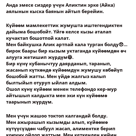
Анда эмесе сиздер үчүн Аликтин эрке (Айка)
аялынын кыска баянын айтып берейин.
Күйөөм мамлекеттик жумушта иштегендиктен
дайыма бошобойт. Үйгө келсе кызы аталап
кучактап бошотпой калат.
Мен байкушка Алик артпай кала турган болду😞…
бирок баары бир кызым уктаганда күйөөмдөн өч
алууга жетишип жүрдүм😄.
Бир күнү кубанычтуу даярданып, таранып,
жасанып күткөндө күйөөмдүн жумушу көбөйүп
бошобой жатты. Мен үйдө жалгыз калып
былтыйып отуруп ыйлап алдым.
Ошол күнү күйөөм менен телефондо кер-мур
айтышып калдыкта мен эки күн күйөөмө
таарынып жүрдүм.
Мен үчүн жашоо токтоп калгандай болду.
Мен ажырашып кызымды алып, күйөөмө
күтүүсүздөн чабуул жасап, алиментке берип
коюуну ойлоп жаттым. Мен кеткенден кийин