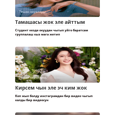
Төшөк окуялары.
Тамашасы жок эле айттым
Студент кезде окуудан чыгып уйго баратсам
группалаш кыз мага жетип
Төшөк окуялары.
Кирсем чын эле эч ким жок
Коп жыл болду инстаграмдан бир видео чыгып
калды бир видеосун