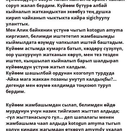
соруп жалап бердим. Күйөөм бүтүрө албай
кыйналып жаткандыктан экөөбүз тең душка
кирип чайканып чыктыкта кайра sigichyyny
уланттык.
Мен Алик байкенин үстүнө чыгып kotogun amyma
киргизип, белимди иштететип жамбашымды
кыймылдата өзүмдү чапкылап иштей баштадым.
Күйөөм астымда кумарга батып, көздөрү сүзүлүп,
оор үшкүрүнүп жатканын көрүп, мен тез тезден
иштеп, кыңшылап кыйналып барып шалдырап
күйөөмдүн үстүнө жатып калдым.
Күйөөм шашылбай ордунан козголуп турдуда
-Айка мага жаккан позаны унутуп калдыңбы?…
дегенде мен өзүмө келдимда тоңкоюп туруп
бердим.
Күйөөм жамбашымдан сылап, белимден өйдө
мурдунун учун назик тийгизип жыттап алдыда;
-гүл жыттанасыңго гүл… деп шапалагы менен
жамбашыма чаап алдыда kotogun amyma тыгып
колун киндик жагымдан өткөрүп amymdy укалап