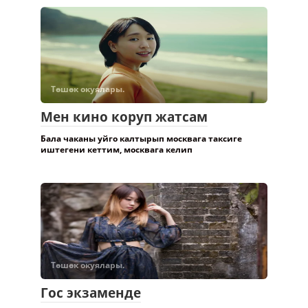
Төшөк окуялары.
Мен кино коруп жатсам
Бала чаканы уйго калтырып москвага таксиге
иштегени кеттим, москвага келип
Төшөк окуялары.
Гос экзаменде