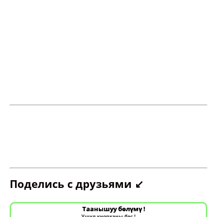
Поделись с друзьями ↙️
Таанышуу бөлүмү !
Ушул кнопканы бас !