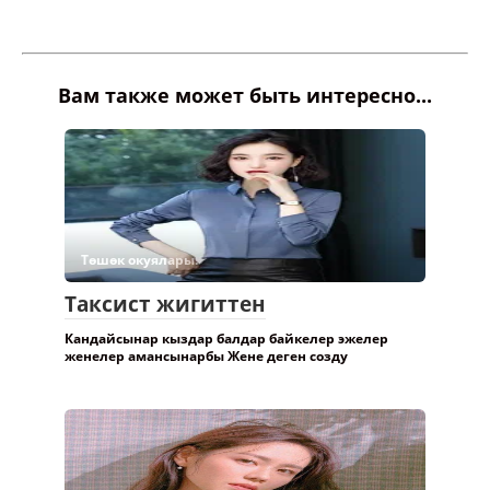
Вам также может быть интересно...
Төшөк окуялары.
Таксист жигиттен
Кандайсынар кыздар балдар байкелер эжелер
женелер амансынарбы Жене деген созду