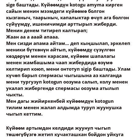
sigе баштады. Күйөөмдүн kotogu amyma кирген
сайын менин мээмдеги күйөөмө болгон
кызганыч, таарыныч, капалыктар өчүп ага болгон
сүйүүмдү, ишеничимди арттырып жиберди.
Менин денем титиреп калтырап;
Жаан аа а ааай апааа.
Мен сизди апама айтам… деп кыңшылап, эркелеп
меники бүткөнүн айтып, күйөөмдү сүзүлгөн
көздөрүм менен карасам, күйөөм шапалагы
менен жамбашыма чаап жибердида өзүмө
келтирип коюп, мени онтотуп sigip баштады. Улам
күчөп барып спермасы чыгышына аз калганда
мени тургузуп kotogun оозума салып, колу менен
укалап жибергенде спермасы оозума атылып
чыкты.
Мен дагы жийиркенбей күйөөмдүн kotogun
тилим менен жалап алдымда туруп жуунушка
чыгып кеттим.
Күйөөм артымдан келдиди жуунуп чыгып
төшөгүбүзгө жетип кучакташкан бойдон уйкуга