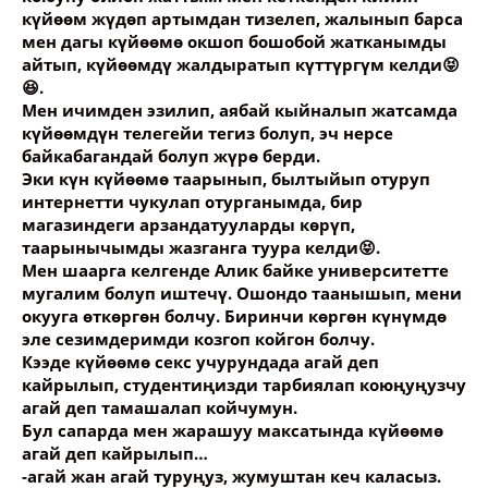
күйөөм жүдөп артымдан тизелеп, жалынып барса
мен дагы күйөөмө окшоп бошобой жатканымды
айтып, күйөөмдү жалдыратып күттүргүм келди😝
😆.
Мен ичимден эзилип, аябай кыйналып жатсамда
күйөөмдүн телегейи тегиз болуп, эч нерсе
байкабагандай болуп жүрө берди.
Эки күн күйөөмө таарынып, былтыйып отуруп
интернетти чукулап отурганымда, бир
магазиндеги арзандатууларды көрүп,
таарынычымды жазганга туура келди😝.
Мен шаарга келгенде Алик байке университетте
мугалим болуп иштечү. Ошондо таанышып, мени
окууга өткөргөн болчу. Биринчи көргөн күнүмдө
эле сезимдеримди козгоп койгон болчу.
Кээде күйөөмө секс учурундада агай деп
кайрылып, студентиңизди тарбиялап коюңуңузчу
агай деп тамашалап койчумун.
Бул сапарда мен жарашуу максатында күйөөмө
агай деп кайрылып…
-агай жан агай туруңуз, жумуштан кеч каласыз.