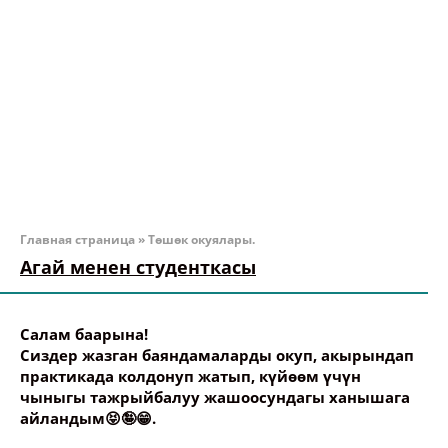
Главная страница
»
Төшөк окуялары.
Агай менен студенткасы
Салам баарына!
Сиздер жазган баяндамаларды окуп, акырындап
практикада колдонуп жатып, күйөөм үчүн
чыныгы тажрыйбалуу жашоосундагы ханышага
айландым😝🤪😁.