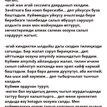
чыгып;
-агай жан агай сессияга даярданып келдим.
Зачёткага баа коюп бересизби… деп уйкусун буза
баштадым. Күйөөмдүн уйкусу ачылганда бири
бирибизге тилибизди салып өбүшүп сорушуп
алдыкта анан мен мойнумдан өптүрүп,
эмчектеримди алмак салмак оозуна салып
сордуруп жатып;
-агай киндиктен ылдыйы дагы сиздин тилиңизди
сагынды. Бир жалап соруп бериңизчи…деп
айттымда оозуна amymdy жакындатып бердим.
Күйөөм amymdy айландыра жалап, тилин ичине
салып сойлотуп жатканда мен эрип кайф кармай
баштадым. Бара бара денем дүүлүгүп, аба жетпей;
Ааа ыых аай аауммм… деп тыбырчылап тынчып
калдым.
Күйөөм ордунан туруп;
-жеген бал муздагың денең чыгып мурдагыданда
таттуу болуп калыптырго… деп мени эркелетип
алдыда өзү kotogun оозума салды. Мен
күйөөмдүкүн оозум талып калганча аракет кылып