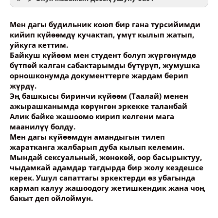
Мен дагы будильник коюп бир гана турсийимди
кийип күйөөмдү кучактап, үмүт кылып жатып,
уйкуга кеттим.
Байкуш күйөөм мен студент болуп жүргөнүмдө
Ваше имя
бүтпөй калган сабактарымды бүтүрүп, жумушка
орношконумда документтерге жардам берип
жүрдү.
Название сообщения
Эң башкысы биринчи күйөөм (Таалай) менен
ажырашканымда көрүнгөн эркекке таланбай
Алик байке жашоомо кирип келгени мага
Опубликовать контент
маанилүү болду.
Мен дагы күйөөмдүн амандыгын тилеп
жаратканга жалбарып дуба кылып келемин.
Мындай сексуальный, жөнөкөй, оор басырыктуу,
чыдамкай адамдар тагдырда бир жолу кездешсе
керек. Ушул сапаттагы эркектерди өз убагында
кармап калуу жашоодогу жетишкендик жана чоң
бакыт деп ойлоймун.