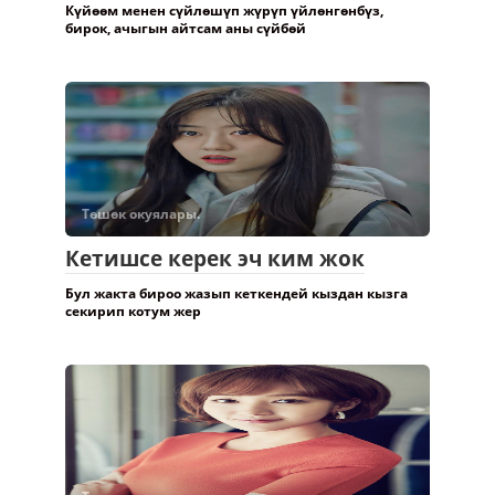
Күйөөм менен сүйлөшүп жүрүп үйлөнгөнбүз,
бирок, ачыгын айтсам аны сүйбөй
Төшөк окуялары.
Кетишсе керек эч ким жок
Бул жакта бироо жазып кеткендей кыздан кызга
секирип котум жер