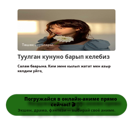
эмесмир окуяларды
Төшөк окуялары.
Туулган кунуно барып келебиз
Салам баарына. Ким эмне кылып жатат мен азыр
келдим уйго,
Погружайся в онлайн-аниме прямо
сейчас! 🎬 👆🏻
Экшен, драма, фэнтези — выбирай своё аниме.