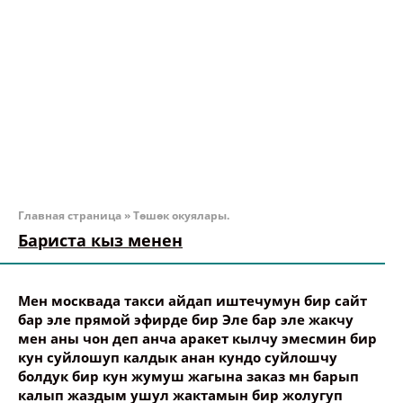
Главная страница
»
Төшөк окуялары.
Бариста кыз менен
Мен москвада такси айдап иштечумун бир сайт
бар эле прямой эфирде бир Эле бар эле жакчу
мен аны чон деп анча аракет кылчу эмесмин бир
кун суйлошуп калдык анан кундо суйлошчу
болдук бир кун жумуш жагына заказ мн барып
калып жаздым ушул жактамын бир жолугуп