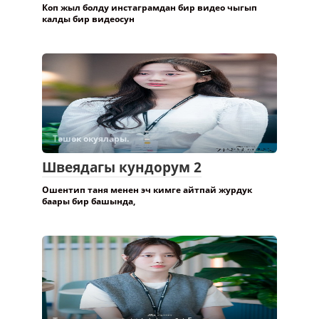
Коп жыл болду инстаграмдан бир видео чыгып
калды бир видеосун
Төшөк окуялары.
Швеядагы кундорум 2
Ошентип таня менен эч кимге айтпай журдук
баары бир башында,