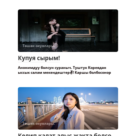
байке менен
Төшөк окуялары.
Купуя сырым!
Анонимдуу болсун сураныч. Туштук Кореядан
ыссык салам мекендештер✌️! Каршы болбосонор
Төшөк окуялары.