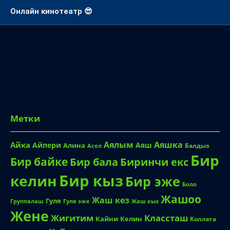
Смотреть онлайн аниме
Онлайн кинотеатр 😎
Метки
Аялым
Аяшка
Айка
Айпери
Аяш
Алина
Балдыз
Асел
Бир
Бир байке
Биринчи екс
Бир бала
Бир кыз
келин
Бир эже
Боло
Жашоо
Жаш кез
Гуля
Группалаш
Жаш кыз
Гуля эже