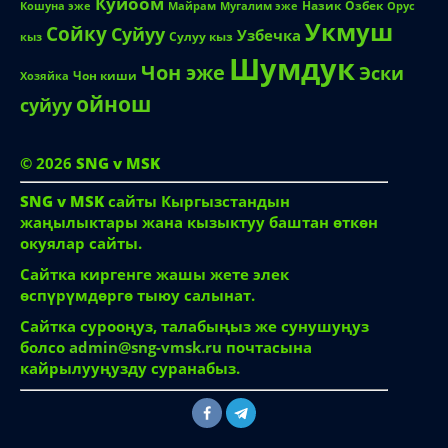
Жене
Жигитим
Классташ
Кайни
Келин
Коллега
Куйоом
Назик
Озбек
Кошуна эже
Майрам
Мугалим эже
Орус
Укмуш
Сойку
Суйуу
Узбечка
Сулуу кыз
кыз
Шумдук
Чон эже
Эски
Чон киши
Хозяйка
ойнош
суйуу
© 2026
SNG v MSK
SNG v MSK
сайты Кыргызстандын
жаңылыктары жана кызыктуу баштан өткөн
окуялар сайты.
Сайтка киргенге жашы жете элек
өспүрүмдөргө тыюу салынат.
Сайтка сурооңуз, талабыңыз же сунушуңуз
болсо
admin@sng-vmsk.ru
почтасына
кайрылууңузду суранабыз.