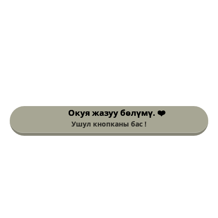
Окуя жазуу
бөлүмү. ❤️
Ушул кнопканы бас !