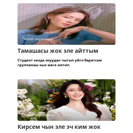
Төшөк окуялары.
Тамашасы жок эле айттым
Студент кезде окуудан чыгып уйго баратсам
группалаш кыз мага жетип
Төшөк окуялары.
Кирсем чын эле эч ким жок