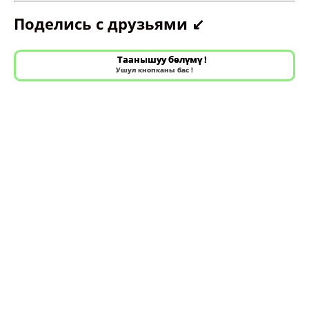
Поделись с друзьями ↙️
Таанышуу бөлүмү !
Ушул кнопканы бас !