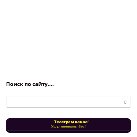
Поиск по сайту….
Поиск:
Телеграм канал !
Ушул кнопканы бас !