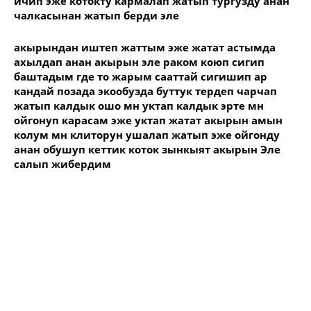
ичип эже котокту кармалап жатып тургузду анан
чалкасынан жатып берди эле
Название сообщения
акырындан иштеп жаттым эже жатат астымда
ахылдап анан акырын эле раком коюп сигип
Опубликовать контент
баштадым где то жарым сааттай сигишип ар
кандай позада экообузда буттук тердеп чарчап
жатып калдык ошо мн уктап калдык эрте мн
ойгонуп карасам эже уктап жатат акырын амын
колум мн клиторун ушалап жатып эже ойгонду
анан обушуп кеттик коток зынкыят акырын Эле
салып жибердим