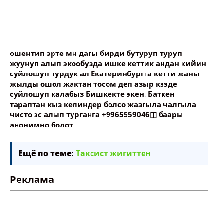
ошентип эрте мн дагы бирди бутуруп туруп
жуунуп алып экообузда ишке кеттик андан кийин
суйлошуп турдук ал Екатеринбургга кетти жаны
жылды ошол жактан тосом деп азыр кээде
суйлошуп калабыз Бишкекте экен. Баткен
тараптан кыз келиндер болсо жазгыла чалгыла
чисто эс алып турганга +9965559046◫ баары
анонимно болот
Ещё по теме:
Таксист жигиттен
Реклама