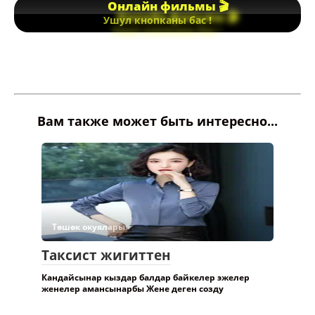
Онлайн фильмы 🎬
Ушул кнопканы бас !
Вам также может быть интересно...
Төшөк окуялары.
Таксист жигиттен
Кандайсынар кыздар балдар байкелер эжелер
женелер амансынарбы Жене деген созду