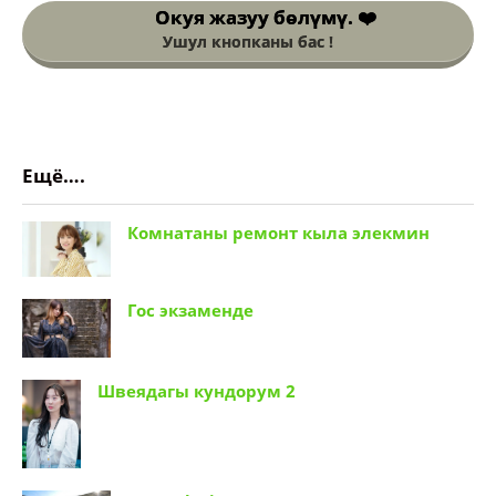
Окуя жазуу
бөлүмү. ❤️
Ушул кнопканы бас !
Ещё….
Комнатаны ремонт кыла элекмин
Гос экзаменде
Швеядагы кундорум 2