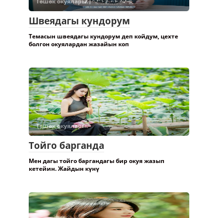
Төшөк окуялары.
Швеядагы кундорум
Темасын швеядагы кундорум деп койдум, цехте
болгон окуялардан жазайын коп
Төшөк окуялары.
Тойго барганда
Мен дагы тойго баргандагы бир окуя жазып
кетейин. Жайдын күнү