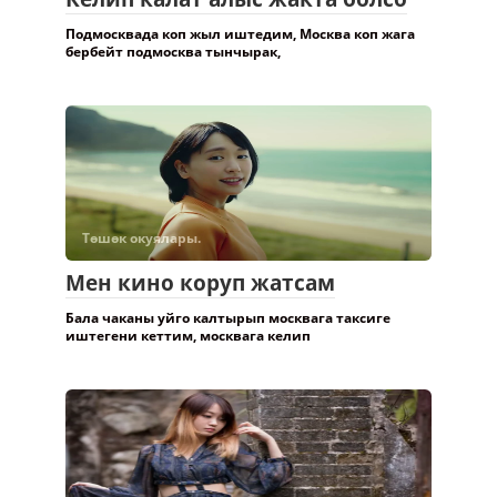
Келип калат алыс жакта болсо
Подмосквада коп жыл иштедим, Москва коп жага
бербейт подмосква тынчырак,
Төшөк окуялары.
Мен кино коруп жатсам
Бала чаканы уйго калтырып москвага таксиге
иштегени кеттим, москвага келип