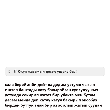
🎈 Окуя жазамын десең ушуну бас !
сала берейинби дейт оа дедим устумо чыгып
иштеп баштады козу бакырайган супсулуу кыз
устумдо секирип жатат бир убакта мен бутом
десем менда деп катуу катуу бакырып экообуз
Ваше имя
бирдей буттук анан бир аз эс алып жатып суудан