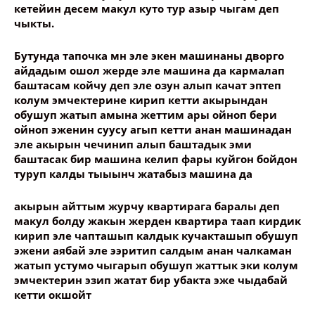
кетейин десем макул куто тур азыр чыгам деп
чыкты.
Бутунда тапочка мн эле экен машинаны дворго
айдадым ошол жерде эле машина да кармалап
баштасам койчу деп эле озун алып качат эптеп
колум эмчектерине кирип кетти акырындан
обушуп жатып амына жеттим ары ойноп бери
ойноп эженин суусу агып кетти анан машинадан
эле акырын чечинип алып баштадык эми
баштасак бир машина келип фары куйгон бойдон
туруп калды тыыынч жатабыз машина да
акырын айттым журчу квартирага баралы деп
макул болду жакын жерден квартира таап кирдик
кирип эле чапташып калдык кучакташып обушуп
эжени аябай эле ээритип салдым анан чалкаман
жатып устумо чыгарып обушуп жаттык эки колум
эмчектерин эзип жатат бир убакта эже чыдабай
кетти окшойт