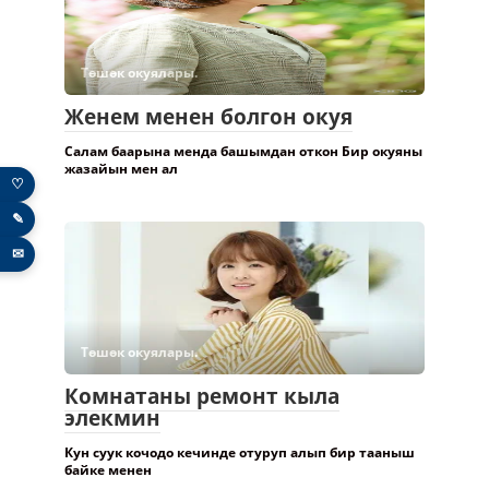
Төшөк окуялары.
Женем менен болгон окуя
Салам баарына менда башымдан откон Бир окуяны
♡
жазайын мен ал
✎
✉
Төшөк окуялары.
Комнатаны ремонт кыла
элекмин
Кун суук кочодо кечинде отуруп алып бир тааныш