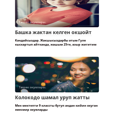
Төшөк окуялары.
Башка жактан келген окшойт
Кандайсыздар. Жакшысыздарбы атым Гуля
кыскартып айтканда, жашым 25те, азыр жигитим
Төшөк окуялары.
Колокодо шамал уруп жатты
Мен мектепти 9 классты бутуп андан кийин окуган