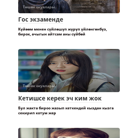
Төшөк окуялары.
Гос экзаменде
Күйөөм менен сүйлөшүп жүрүп үйлөнгөнбүз,
бирок, ачыгын айтсам аны сүйбөй
Төшөк окуялары.
Кетишсе керек эч ким жок
Бул жакта бироо жазып кеткендей кыздан кызга
секирип котум жер