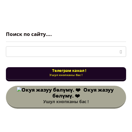
Поиск по сайту….
Поиск:
Телеграм канал !
Ушул кнопканы бас !
Окуя жазуу
бөлүмү. ❤️
Ушул кнопканы бас !