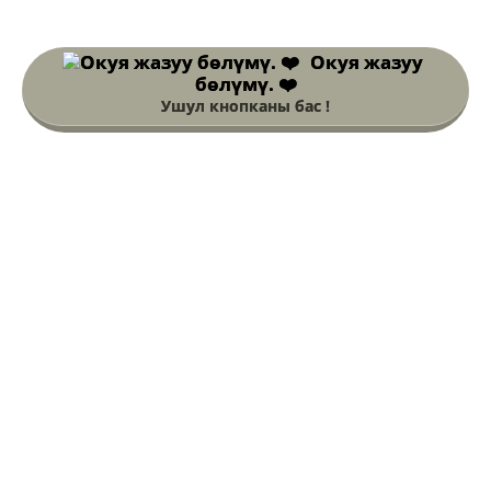
Окуя жазуу
бөлүмү. ❤️
Ушул кнопканы бас !