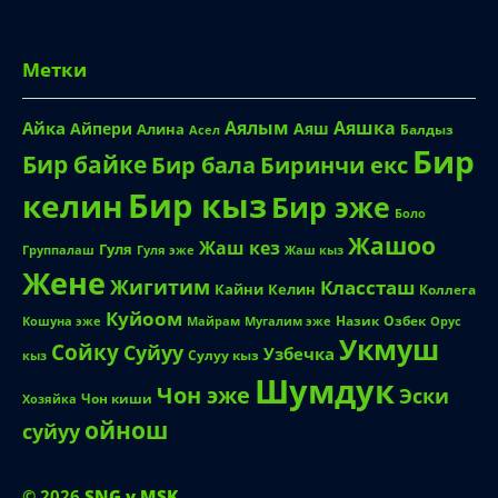
Метки
Аялым
Аяшка
Айка
Айпери
Аяш
Алина
Балдыз
Асел
Бир
Бир байке
Биринчи екс
Бир бала
Бир кыз
келин
Бир эже
Боло
Жашоо
Жаш кез
Гуля
Группалаш
Жаш кыз
Гуля эже
Жене
Жигитим
Классташ
Кайни
Келин
Коллега
Куйоом
Назик
Озбек
Кошуна эже
Майрам
Мугалим эже
Орус
Укмуш
Сойку
Суйуу
Узбечка
Сулуу кыз
кыз
Шумдук
Чон эже
Эски
Чон киши
Хозяйка
ойнош
суйуу
© 2026
SNG v MSK