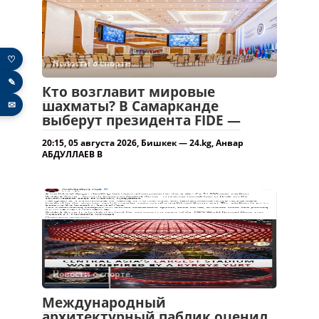
♡
Новости о спорте.
✎
Кто возглавит мировые
шахматы? В Самарканде
✉
выберут президента FIDE —
20:15, 05 августа 2026, Бишкек — 24.kg, Анвар
АБДУЛЛАЕВ В
Новости о спорте.
Международный
архитектурный паблик оценил