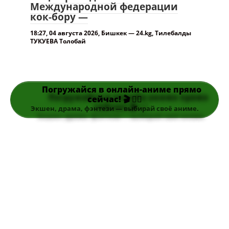
Международной федерации
кок-бору —
18:27, 04 августа 2026, Бишкек — 24.kg, Тилебалды
ТУКУЕВА Толобай
Погружайся в онлайн-аниме прямо
сейчас! 🎬 👆🏻
Экшен, драма, фэнтези — выбирай своё аниме.