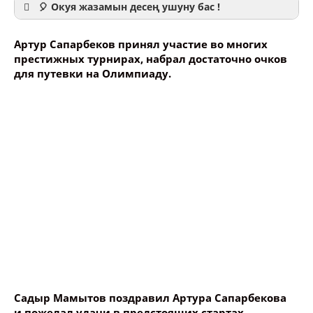
🎈 Окуя жазамын десең ушуну бас !
Артур Сапарбеков принял участие во многих
престижных турнирах, набрал достаточно очков
для путевки на Олимпиаду.
Ваше имя
Название сообщения
Опубликовать контент
Садыр Мамытов поздравил Артура Сапарбекова
и пожелал удачи в предстоящих стартах.