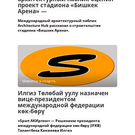
проект стадиона «Бишкек
Арена» —
Международный архитектурный паблик
Architecture Hub рассказал о строительстве
стадиона «Бишкек Арена».
Новости о спорте.
Илгиз Төлөбай уулу назначен
вице-президентом
международной федерации
көк-бөрү
«Sport АКИpress» — Решением президента
международной федерации көк-бөрү (IFKB)
Талантбека Кенжеева Илгиз