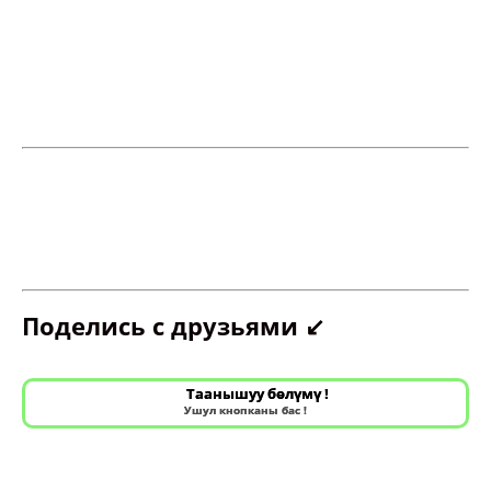
Поделись с друзьями ↙️
Таанышуу бөлүмү !
Ушул кнопканы бас !