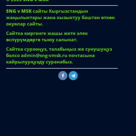
SNG v MSK
сайты Кыргызстандын
жаңылыктары жана кызыктуу баштан өткөн
окуялар сайты.
Сайтка киргенге жашы жете элек
өспүрүмдөргө тыюу салынат.
Сайтка сурооңуз, талабыңыз же сунушуңуз
болсо
admin@sng-vmsk.ru
почтасына
кайрылууңузду суранабыз.