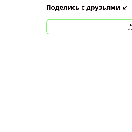
Поделись с друзьями ↙️
Т
Уш