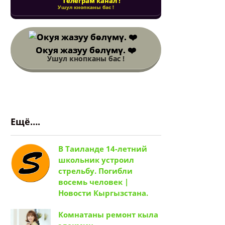
Телеграм канал !
Ушул кнопканы бас !
Окуя жазуу бөлүмү. ❤️
Ушул кнопканы бас !
Ещё….
В Таиланде 14-летний
школьник устроил
стрельбу. Погибли
восемь человек |
Новости Кыргызстана.
Комнатаны ремонт кыла