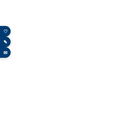
♡
✎
✉