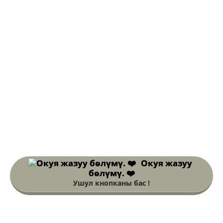
Окуя жазуу
бөлүмү. ❤️
Ушул кнопканы бас !