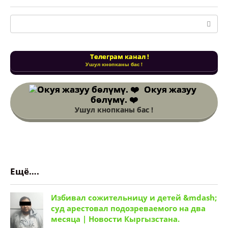
Поиск:
Телеграм канал !
Ушул кнопканы бас !
Окуя жазуу
бөлүмү. ❤️
Ушул кнопканы бас !
Ещё….
Избивал сожительницу и детей &mdash;
суд арестовал подозреваемого на два
месяца | Новости Кыргызстана.