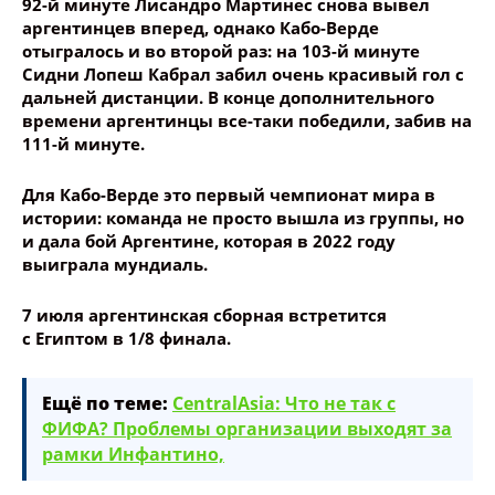
92-й минуте Лисандро Мартинес снова вывел
Опубликовать контент
аргентинцев вперед, однако Кабо-Верде
отыгралось и во второй раз: на 103-й минуте
Сидни Лопеш Кабрал забил очень красивый гол с
дальней дистанции. В конце дополнительного
времени аргентинцы все-таки победили, забив на
111-й минуте.
Для Кабо-Верде это первый чемпионат мира в
истории: команда не просто вышла из группы, но
и дала бой Аргентине, которая в 2022 году
выиграла мундиаль.
7 июля аргентинская сборная встретится
с Египтом в 1/8 финала.
Ещё по теме:
CentralAsia: Что не так с
ФИФА? Проблемы организации выходят за
рамки Инфантино,