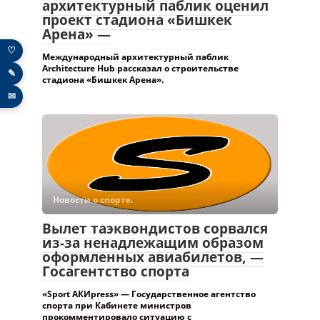
архитектурный паблик оценил
проект стадиона «Бишкек
Арена» —
♡
Международный архитектурный паблик
Architecture Hub рассказал о строительстве
✎
стадиона «Бишкек Арена».
✉
Новости о спорте.
Вылет таэквондистов сорвался
из-за ненадлежащим образом
оформленных авиабилетов, —
Госагентство спорта
«Sport АКИpress» — Государственное агентство
спорта при Кабинете министров
прокомментировало ситуацию с