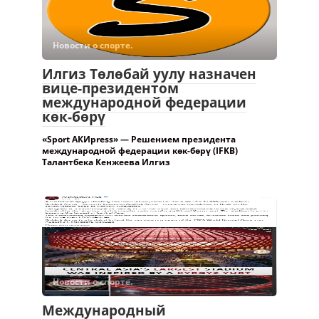
Новости о спорте.
Илгиз Төлөбай уулу назначен
вице-президентом
международной федерации
көк-бөрү
«Sport АКИpress» — Решением президента
международной федерации көк-бөрү (IFKB)
Талантбека Кенжеева Илгиз
Новости о спорте.
Международный