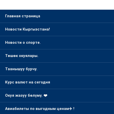
Главная страница
Новости Кыргызстана!
Новости о спорте.
Төшөк окуялары.
Таанышуу бурчу.
Курс валют на сегодня
Окуя жазуу бөлүмү. ❤️
Авиабилеты по выгодным ценам✈️ !