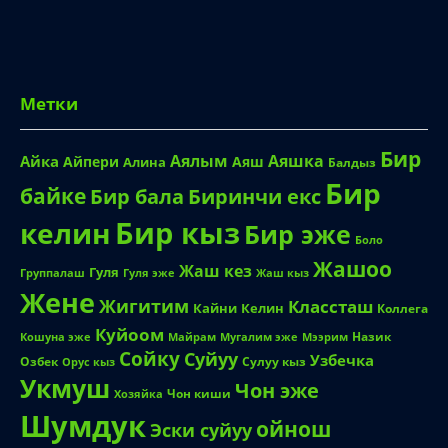
Метки
Бир
Аялым
Аяшка
Айка
Айпери
Аяш
Алина
Балдыз
Бир
байке
Биринчи екс
Бир бала
Бир кыз
келин
Бир эже
Боло
Жашоо
Жаш кез
Гуля
Группалаш
Жаш кыз
Гуля эже
Жене
Жигитим
Классташ
Кайни
Келин
Коллега
Куйоом
Назик
Кошуна эже
Майрам
Мугалим эже
Мээрим
Сойку
Суйуу
Узбечка
Озбек
Сулуу кыз
Орус кыз
Укмуш
Чон эже
Чон киши
Хозяйка
Шумдук
ойнош
Эски суйуу