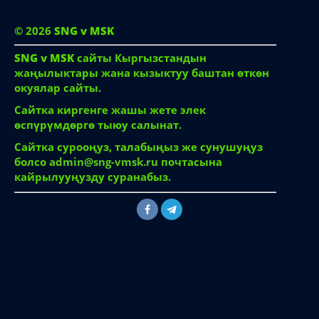
© 2026
SNG v MSK
SNG v MSK
сайты Кыргызстандын
жаңылыктары жана кызыктуу баштан өткөн
окуялар сайты.
Сайтка киргенге жашы жете элек
өспүрүмдөргө тыюу салынат.
Сайтка сурооңуз, талабыңыз же сунушуңуз
болсо
admin@sng-vmsk.ru
почтасына
кайрылууңузду суранабыз.