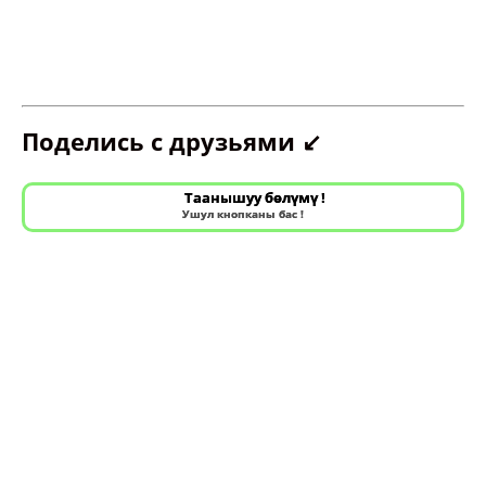
Поделись с друзьями ↙️
Таанышуу бөлүмү !
Ушул кнопканы бас !