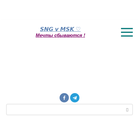
Перейти
𝙎𝙉𝙂 𝙫 𝙈𝙎𝙆 ♡
к
Мечты сбываются !
контенту
Поиск: