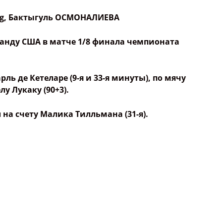
g
,
Бактыгуль ОСМОНАЛИЕВА
анду США в матче 1/8 финала чемпионата
ь де Кетеларе (9-я и 33-я минуты), по мячу
лу Лукаку (90+3).
на счету Малика Тилльмана (31-я).