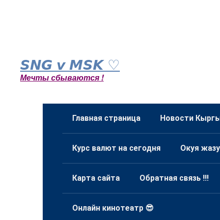
Перейти
к
𝙎𝙉𝙂 𝙫 𝙈𝙎𝙆 ♡
контенту
Мечты сбываются !
Главная страница
Новости Кыргы
Курс валют на сегодня
Окуя жазу
Карта сайта
Обратная связь !!!
Онлайн кинотеатр 😎