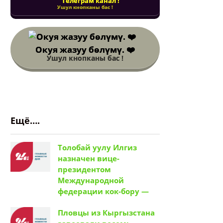
Телеграм канал !
Ушул кнопканы бас !
Окуя жазуу бөлүмү. ❤️
Ушул кнопканы бас !
Ещё….
Толобай уулу Илгиз
назначен вице-
президентом
Международной
федерации кок-бору —
Пловцы из Кыргызстана