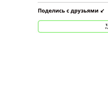
Поделись с друзьями ↙️
Т
Уш