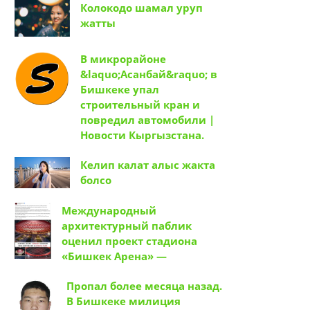
Колокодо шамал уруп
жатты
В микрорайоне
&laquo;Асанбай&raquo; в
Бишкеке упал
строительный кран и
повредил автомобили |
Новости Кыргызстана.
Келип калат алыс жакта
болсо
Международный
архитектурный паблик
оценил проект стадиона
«Бишкек Арена» —
Пропал более месяца назад.
В Бишкеке милиция