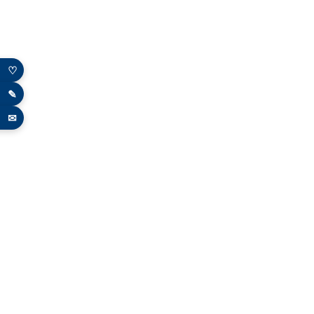
♡
✎
✉