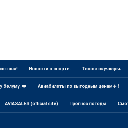
зстана!
Новости о спорте.
Төшөк окуялары.
у бөлүмү. ❤️
Авиабилеты по выгодным ценам✈️ !
AVIASALES (official site)
Прогноз погоды
Смо