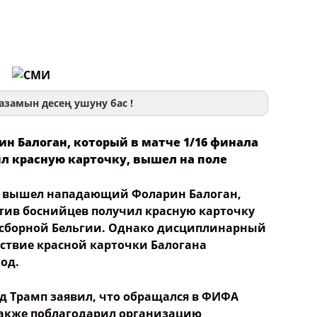
азамын десең ушуну бас !
 Балоган, который в матче 1/16 финала
л красную карточку, вышел на поле
мя
ША вышел нападающий Фоларин Балоган,
отив боснийцев получил красную карточку
общения
о сборной Бельгии. Однако дисциплинарный
ствие красной карточки Балогана
од.
 контент
 Трамп заявил, что обращался в ФИФА
также поблагодарил организацию