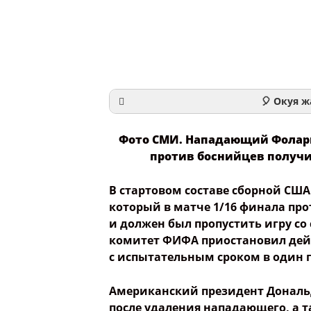
🎈 Окуя ж
Фото СМИ. Нападающий Фоларин
против боснийцев получи
Ваше и
В стартовом составе сборной С
который в матче 1/16 финала пр
Название со
и должен был пропустить игру с
комитет ФИФА приостановил дей
с испытательным сроком в один г
Опубликовать
Американский президент Дональд
после удаления нападающего, а 