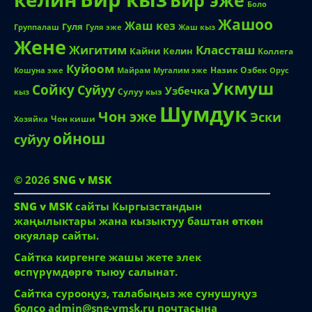
Бир эже
Боло
Жашоо
Жаш кез
Гуля
Группалаш
Жаш кыз
Гуля эже
Жене
Жигитим
Классташ
Кайни
Келин
Коллега
Куйоом
Назик
Озбек
Кошуна эже
Майрам
Мугалим эже
Орус
Укмуш
Сойку
Суйуу
Узбечка
Сулуу кыз
кыз
Шумдук
Чон эже
Эски
Чон киши
Хозяйка
ойнош
суйуу
© 2026
SNG v MSK
SNG v MSK
сайты Кыргызстандын
жаңылыктары жана кызыктуу баштан өткөн
окуялар сайты.
Сайтка киргенге жашы жете элек
өспүрүмдөргө тыюу салынат.
Сайтка сурооңуз, талабыңыз же сунушуңуз
болсо
admin@sng-vmsk.ru
почтасына