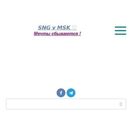
Перейти
𝙎𝙉𝙂 𝙫 𝙈𝙎𝙆 ♡
к
Мечты сбываются !
контенту
Поиск: