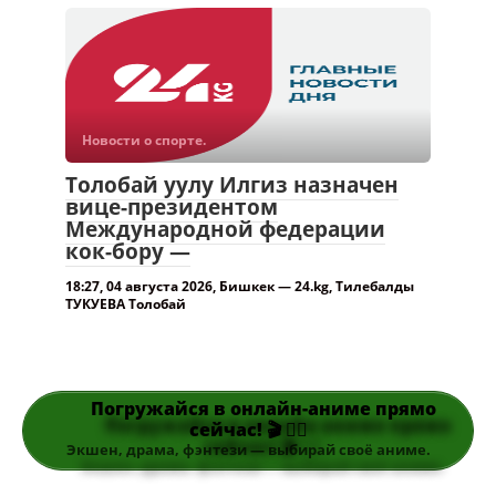
Новости о спорте.
Толобай уулу Илгиз назначен
вице-президентом
Международной федерации
кок-бору —
18:27, 04 августа 2026, Бишкек — 24.kg, Тилебалды
ТУКУЕВА Толобай
Погружайся в онлайн-аниме прямо
сейчас! 🎬 👆🏻
Экшен, драма, фэнтези — выбирай своё аниме.