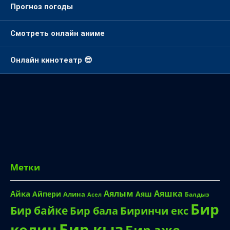
Прогноз погоды
Смотреть онлайн аниме
Онлайн кинотеатр 😎
Метки
Аялым
Аяшка
Айка
Айпери
Аяш
Алина
Балдыз
Асел
Бир
Бир байке
Биринчи екс
Бир бала
Бир кыз
келин