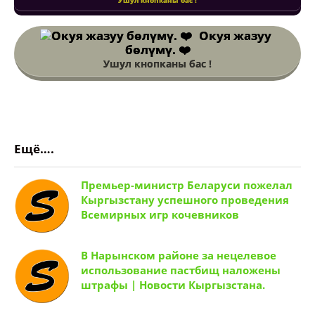
Ушул кнопканы бас !
Окуя жазуу
бөлүмү. ❤️
Ушул кнопканы бас !
Ещё….
Премьер-министр Беларуси пожелал
Кыргызстану успешного проведения
Всемирных игр кочевников
В Нарынском районе за нецелевое
использование пастбищ наложены
штрафы | Новости Кыргызстана.