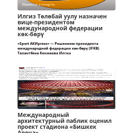
Новости о спорте.
Илгиз Төлөбай уулу назначен
вице-президентом
международной федерации
көк-бөрү
«Sport АКИpress» — Решением президента
международной федерации көк-бөрү (IFKB)
Талантбека Кенжеева Илгиз
Новости о спорте.
Международный
архитектурный паблик оценил
проект стадиона «Бишкек
Арена» —