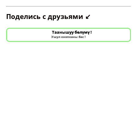
Поделись с друзьями ↙️
Таанышуу бөлүмү !
Ушул кнопканы бас !