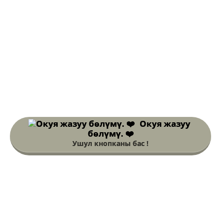
Окуя жазуу
бөлүмү. ❤️
Ушул кнопканы бас !