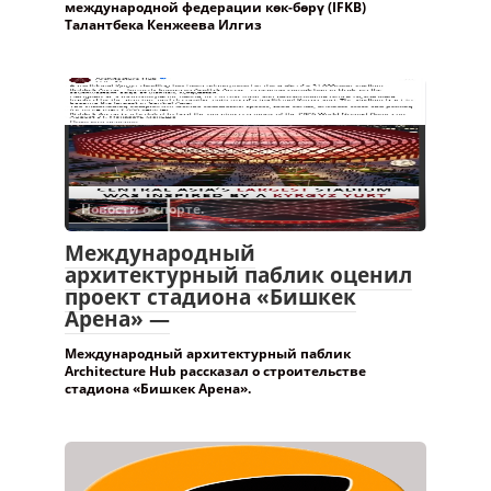
«Sport АКИpress» — Решением президента
международной федерации көк-бөрү (IFKB)
Талантбека Кенжеева Илгиз
Новости о спорте.
Международный
архитектурный паблик оценил
проект стадиона «Бишкек
Арена» —
Международный архитектурный паблик
Architecture Hub рассказал о строительстве
стадиона «Бишкек Арена».