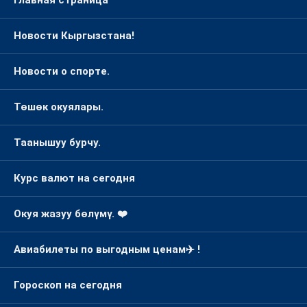
Главная страница
Новости Кыргызстана!
Новости о спорте.
Төшөк окуялары.
Таанышуу бурчу.
Курс валют на сегодня
Окуя жазуу бөлүмү. ❤️
Авиабилеты по выгодным ценам✈️ !