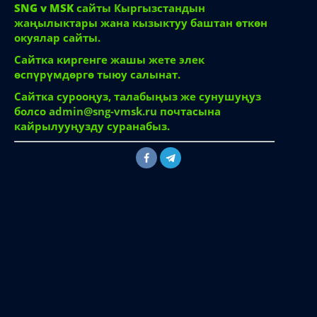
© 2026
SNG v MSK
SNG v MSK
сайты Кыргызстандын
жаңылыктары жана кызыктуу баштан өткөн
окуялар сайты.
Сайтка киргенге жашы жете элек
өспүрүмдөргө тыюу салынат.
Сайтка сурооңуз, талабыңыз же сунушуңуз
болсо
admin@sng-vmsk.ru
почтасына
кайрылууңузду суранабыз.