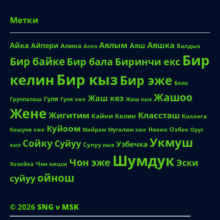
Метки
Аялым
Аяшка
Айка
Айпери
Аяш
Алина
Балдыз
Асел
Бир
Бир байке
Биринчи екс
Бир бала
Бир кыз
келин
Бир эже
Боло
Жашоо
Жаш кез
Гуля
Группалаш
Жаш кыз
Гуля эже
Жене
Жигитим
Классташ
Кайни
Келин
Коллега
Куйоом
Назик
Озбек
Кошуна эже
Майрам
Мугалим эже
Орус
Укмуш
Сойку
Суйуу
Узбечка
Сулуу кыз
кыз
Шумдук
Чон эже
Эски
Чон киши
Хозяйка
ойнош
суйуу