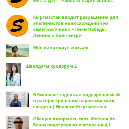
подростка на велосипеде и скрылся с
места ДТП | Новости Кыргызстана.
Кыргызстан вводит разрешения для
альпинистов на восхождения на
семитысячники – пики Победы,
Ленина и Хан-Тенгри
Мен кино коруп жатсам
Швеядагы кундорум 2
В Бишкеке задержан подозреваемый
в распространении наркотических
средств | Новости Кыргызстана.
Обещал откормить скот. Жителя Ат-