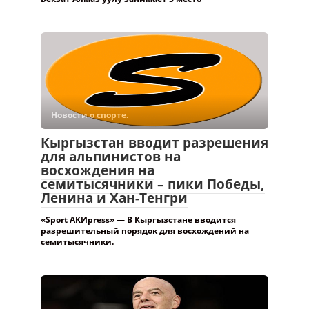
«Sport АКИpress» — Спортсмен из Кыргызстана
Бекзат Алмаз уулу занимает 3 место
Новости о спорте.
Кыргызстан вводит разрешения
для альпинистов на
восхождения на
семитысячники – пики Победы,
Ленина и Хан-Тенгри
«Sport АКИpress» — В Кыргызстане вводится
разрешительный порядок для восхождений на
семитысячники.