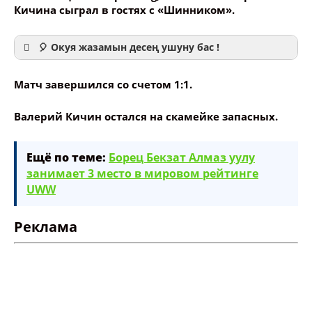
Кичина сыграл в гостях с «Шинником».
🎈 Окуя жазамын десең ушуну бас !
Матч завершился со счетом 1:1.
Валерий Кичин остался на скамейке запасных.
Ваше имя
Ещё по теме:
Борец Бекзат Алмаз уулу
занимает 3 место в мировом рейтинге
Название сообщения
UWW
Опубликовать контент
Реклама