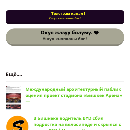
Телеграм канал !
Ушул кнопканы бас !
Окуя жазуу
бөлүмү. ❤️
Ушул кнопканы бас !
Ещё….
Международный архитектурный паблик
оценил проект стадиона «Бишкек Арена»
—
В Бишкеке водитель BYD сбил