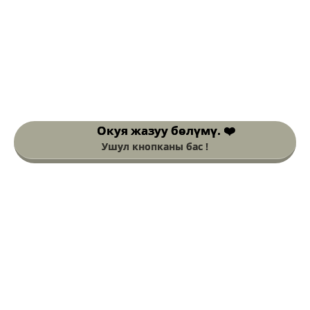
Окуя жазуу
бөлүмү. ❤️
Ушул кнопканы бас !