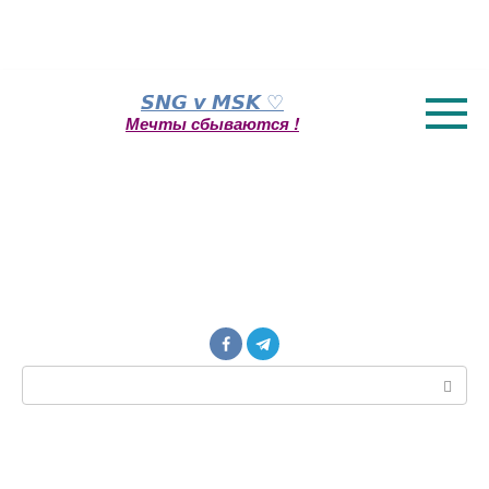
Перейти
𝙎𝙉𝙂 𝙫 𝙈𝙎𝙆 ♡
к
Мечты сбываются !
контенту
Поиск: