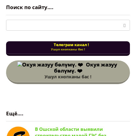
Поиск по сайту….
Поиск:
Телеграм канал !
Ушул кнопканы бас !
Окуя жазуу
бөлүмү. ❤️
Ушул кнопканы бас !
Ещё….
В Ошской области выявили
строительство малой ГЭС без