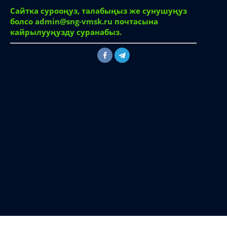
Сайтка сурооңуз, талабыңыз же сунушуңуз
болсо
admin@sng-vmsk.ru
почтасына
кайрылууңузду суранабыз.