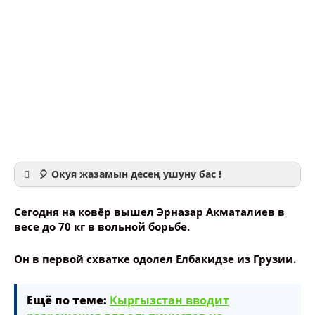
🎈 Окуя жазамын десең ушуну бас !
Сегодня на ковёр вышел Эрназар Акматалиев в
весе до 70 кг в вольной борьбе.
Он в первой схватке одолел Елбакидзе из Грузии.
Ваше имя
Ещё по теме:
Кыргызстан вводит
Название сообщения