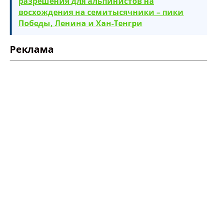
разрешения для альпинистов на
восхождения на семитысячники – пики
Опубликовать контент
Победы, Ленина и Хан-Тенгри
Реклама