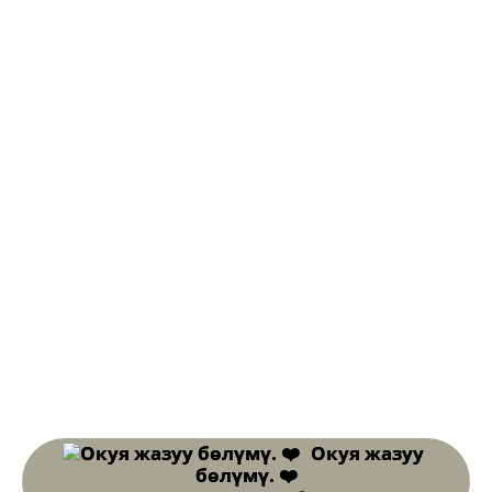
Окуя жазуу
бөлүмү. ❤️