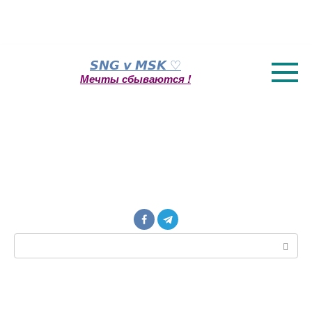
Перейти
𝙎𝙉𝙂 𝙫 𝙈𝙎𝙆 ♡
к
Мечты сбываются !
контенту
Поиск: