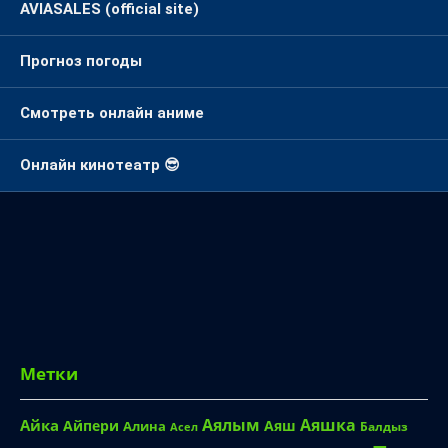
AVIASALES (official site)
Прогноз погоды
Смотреть онлайн аниме
Онлайн кинотеатр 😎
Метки
Аялым
Аяшка
Айка
Айпери
Аяш
Алина
Балдыз
Асел