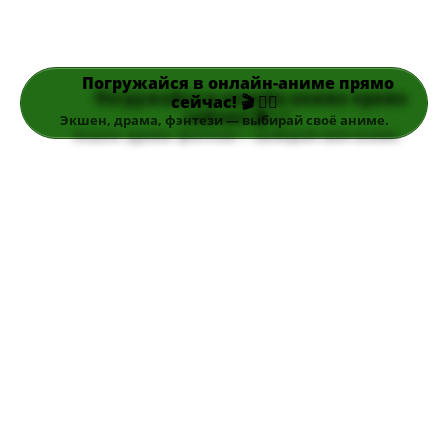
Погружайся в онлайн-аниме прямо
сейчас! 🎬 👆🏻
Экшен, драма, фэнтези — выбирай своё аниме.