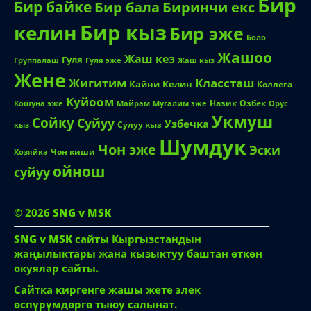
Бир
Бир байке
Биринчи екс
Бир бала
Бир кыз
келин
Бир эже
Боло
Жашоо
Жаш кез
Гуля
Группалаш
Жаш кыз
Гуля эже
Жене
Жигитим
Классташ
Кайни
Келин
Коллега
Куйоом
Назик
Озбек
Кошуна эже
Майрам
Мугалим эже
Орус
Укмуш
Сойку
Суйуу
Узбечка
Сулуу кыз
кыз
Шумдук
Чон эже
Эски
Чон киши
Хозяйка
ойнош
суйуу
© 2026
SNG v MSK
SNG v MSK
сайты Кыргызстандын
жаңылыктары жана кызыктуу баштан өткөн
окуялар сайты.
Сайтка киргенге жашы жете элек
өспүрүмдөргө тыюу салынат.