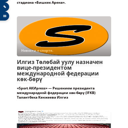
стадиона «Бишкек Арена».
✎
✉
Новости о спорте.
Илгиз Төлөбай уулу назначен
вице-президентом
международной федерации
көк-бөрү
«Sport АКИpress» — Решением президента
международной федерации көк-бөрү (IFKB)
Талантбека Кенжеева Илгиз