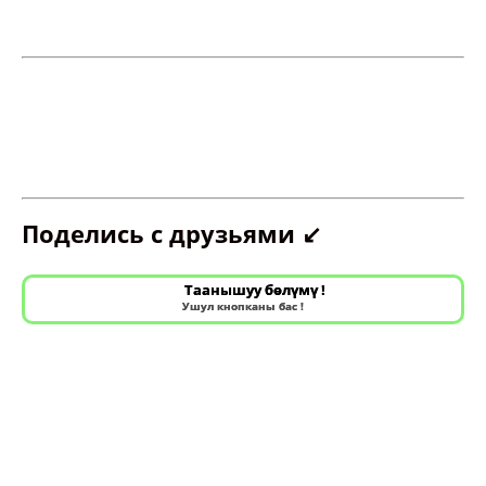
Поделись с друзьями ↙️
Таанышуу бөлүмү !
Ушул кнопканы бас !