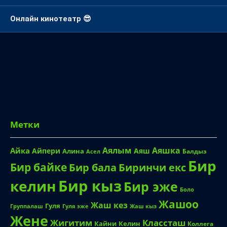
Онлайн кинотеатр 😎
Метки
Аялым
Аяшка
Айка
Айпери
Аяш
Алина
Балдыз
Асел
Бир
Бир байке
Биринчи екс
Бир бала
Бир кыз
келин
Бир эже
Боло
Жашоо
Жаш кез
Гуля
Группалаш
Жаш кыз
Гуля эже
Жене
Жигитим
Классташ
Кайни
Келин
Коллега