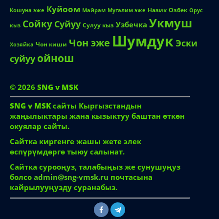
Куйоом
Назик
Озбек
Кошуна эже
Майрам
Мугалим эже
Орус
Укмуш
Сойку
Суйуу
Узбечка
Сулуу кыз
кыз
Шумдук
Чон эже
Эски
Чон киши
Хозяйка
ойнош
суйуу
© 2026
SNG v MSK
SNG v MSK
сайты Кыргызстандын
жаңылыктары жана кызыктуу баштан өткөн
окуялар сайты.
Сайтка киргенге жашы жете элек
өспүрүмдөргө тыюу салынат.
Сайтка сурооңуз, талабыңыз же сунушуңуз
болсо
admin@sng-vmsk.ru
почтасына
кайрылууңузду суранабыз.