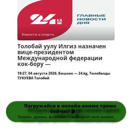
Новости о спорте.
Толобай уулу Илгиз назначен
вице-президентом
Международной федерации
кок-бору —
18:27, 04 августа 2026, Бишкек — 24.kg, Тилебалды
ТУКУЕВА Толобай
Погружайся в онлайн-аниме прямо
сейчас! 🎬 👆🏻
Экшен, драма, фэнтези — выбирай своё аниме.