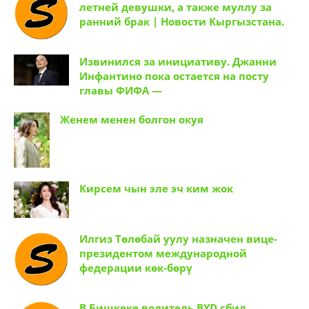
летней девушки, а также муллу за
ранний брак | Новости Кыргызстана.
Извинился за инициативу. Джанни
Инфантино пока остается на посту
главы ФИФА —
Женем менен болгон окуя
Кирсем чын эле эч ким жок
Илгиз Төлөбай уулу назначен вице-
президентом международной
федерации көк-бөрү
В Бишкеке водитель BYD сбил