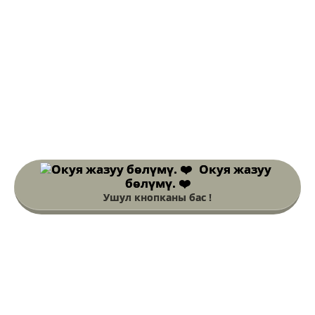
Окуя жазуу
бөлүмү. ❤️
Ушул кнопканы бас !