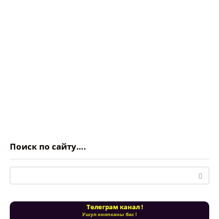
Поиск по сайту….
Поиск:
Телеграм канал !
Ушул кнопканы бас !