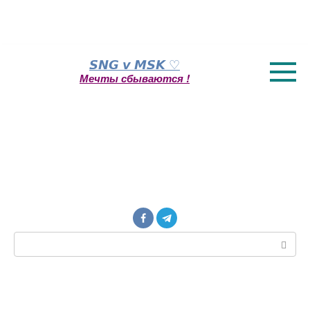
Перейти
𝙎𝙉𝙂 𝙫 𝙈𝙎𝙆 ♡
к
Мечты сбываются !
контенту
Поиск: