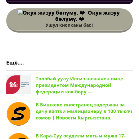
Окуя жазуу
бөлүмү. ❤️
Ушул кнопканы бас !
Ещё….
Толобай уулу Илгиз назначен вице-
президентом Международной
федерации кок-бору —
В Бишкеке иностранец задержан за
дачу взятки милиционеру в 100 тысяч
сомов | Новости Кыргызстана.
В Кара-Суу осудили мать и мужа 17-