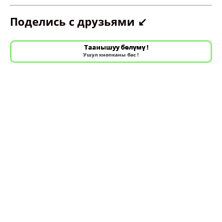
Поделись с друзьями ↙️
Таанышуу бөлүмү !
Ушул кнопканы бас !