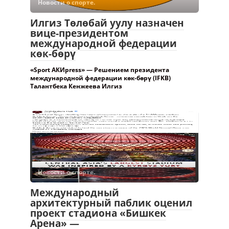
Новости о спорте.
Илгиз Төлөбай уулу назначен
вице-президентом
международной федерации
көк-бөрү
«Sport АКИpress» — Решением президента
международной федерации көк-бөрү (IFKB)
Талантбека Кенжеева Илгиз
Новости о спорте.
Международный
архитектурный паблик оценил
проект стадиона «Бишкек
Арена» —