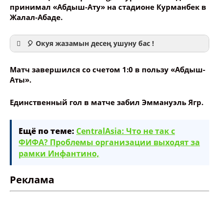
принимал «Абдыш-Ату» на стадионе Курманбек в
Жалал-Абаде.
🎈 Окуя жазамын десең ушуну бас !
Матч завершился со счетом 1:0 в пользу «Абдыш-
Аты».
Единственный гол в матче забил Эммануэль Ягр.
Ваше имя
Ещё по теме:
CentralAsia: Что не так с
Название сообщения
ФИФА? Проблемы организации выходят за
рамки Инфантино,
Опубликовать контент
Реклама