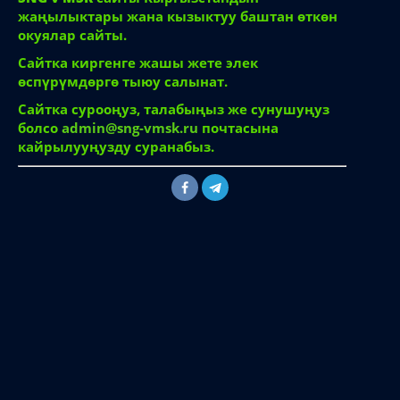
жаңылыктары жана кызыктуу баштан өткөн
окуялар сайты.
Сайтка киргенге жашы жете элек
өспүрүмдөргө тыюу салынат.
Сайтка сурооңуз, талабыңыз же сунушуңуз
болсо
admin@sng-vmsk.ru
почтасына
кайрылууңузду суранабыз.