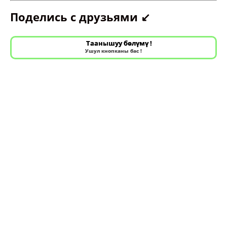
Поделись с друзьями ↙️
Таанышуу бөлүмү !
Ушул кнопканы бас !