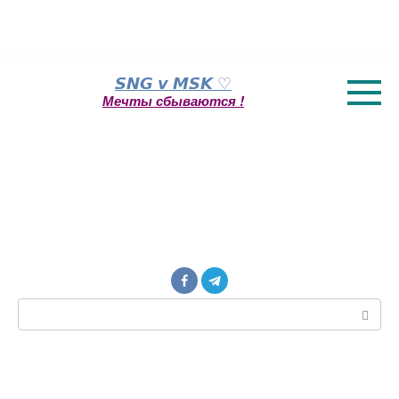
Перейти
𝙎𝙉𝙂 𝙫 𝙈𝙎𝙆 ♡
к
Мечты сбываются !
контенту
Поиск: