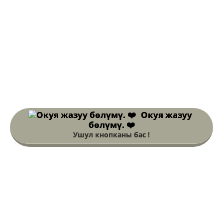
Окуя жазуу
бөлүмү. ❤️
Ушул кнопканы бас !