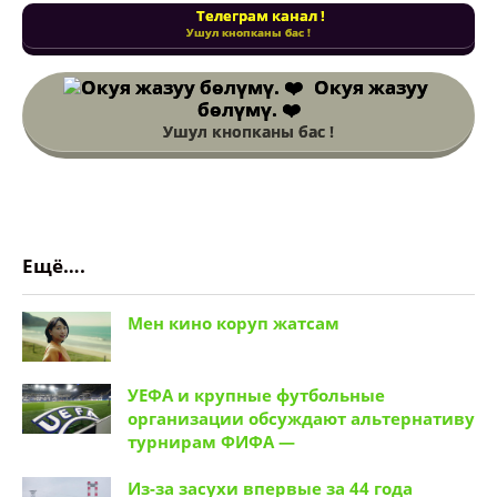
Телеграм канал !
Ушул кнопканы бас !
Окуя жазуу
бөлүмү. ❤️
Ушул кнопканы бас !
Ещё….
Мен кино коруп жатсам
УЕФА и крупные футбольные
организации обсуждают альтернативу
турнирам ФИФА —
Из-за засухи впервые за 44 года