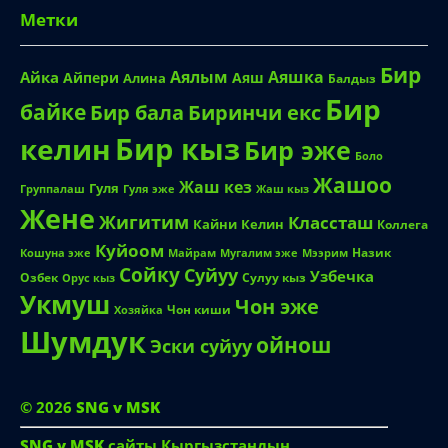
Метки
Бир
Аялым
Аяшка
Айка
Айпери
Аяш
Алина
Балдыз
Бир
байке
Биринчи екс
Бир бала
Бир кыз
келин
Бир эже
Боло
Жашоо
Жаш кез
Гуля
Группалаш
Жаш кыз
Гуля эже
Жене
Жигитим
Классташ
Кайни
Келин
Коллега
Куйоом
Назик
Кошуна эже
Майрам
Мугалим эже
Мээрим
Сойку
Суйуу
Узбечка
Озбек
Сулуу кыз
Орус кыз
Укмуш
Чон эже
Чон киши
Хозяйка
Шумдук
ойнош
Эски суйуу
© 2026
SNG v MSK
SNG v MSK
сайты Кыргызстандын