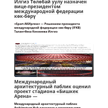
Илгиз Төлөбай уулу назначен
вице-президентом
международной федерации
көк-бөрү
«Sport АКИpress» — Решением президента
международной федерации көк-бөрү (IFKB)
Талантбека Кенжеева Илгиз
Новости о спорте.
Международный
архитектурный паблик оценил
проект стадиона «Бишкек
Арена» —
Международный архитектурный паблик
Architecture Hub рассказал о строительстве