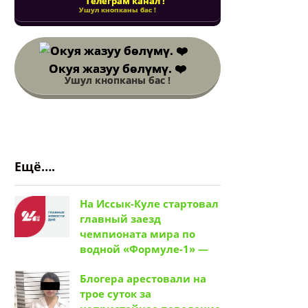
Телеграм канал !
Ушул кнопканы бас !
Окуя жазуу бөлүмү. ❤️
Ушул кнопканы бас !
Ещё….
На Иссык-Куле стартовал
главный заезд
чемпионата мира по
водной «Формуле-1» —
Блогера арестовали на
трое суток за