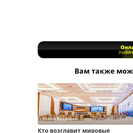
Онла
Ушул 
Вам также може
Новости о спорте.
Кто возглавит мировые