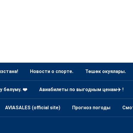
зстана!
Новости о спорте.
Төшөк окуялары.
у бөлүмү. ❤️
Авиабилеты по выгодным ценам✈️ !
AVIASALES (official site)
Прогноз погоды
Смо