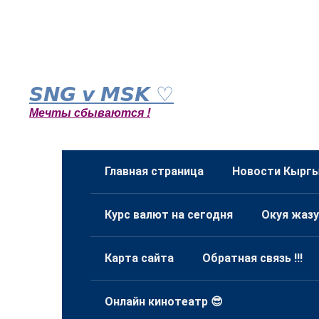
Перейти
к
𝙎𝙉𝙂 𝙫 𝙈𝙎𝙆 ♡
контенту
Мечты сбываются !
Главная страница
Новости Кыргы
Курс валют на сегодня
Окуя жазу
Карта сайта
Обратная связь !!!
Онлайн кинотеатр 😎