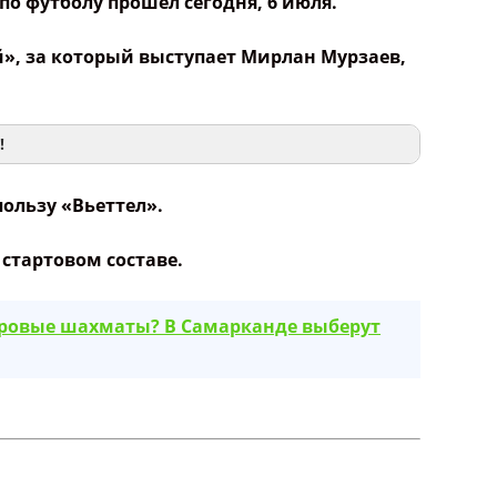
по футболу прошел сегодня, 6 июля.
ой», за который выступает Мирлан Мурзаев,
!
пользу «Вьеттел».
стартовом составе.
ировые шахматы? В Самарканде выберут