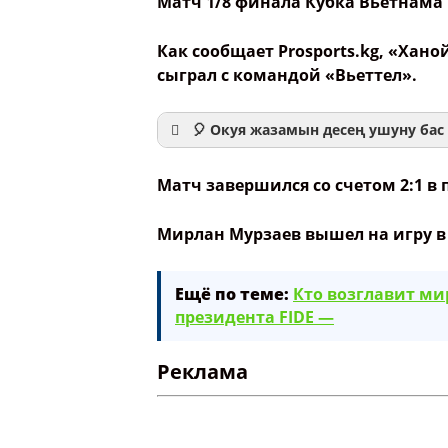
Матч 1/8 финала Кубка Вьетнама 
Как сообщает Prosports.kg, «Хан
сыграл с командой «Вьеттел».
🎈 Окуя жазамын десең ушуну бас 
Матч завершился со счетом 2:1 в 
Ваше имя
Мирлан Мурзаев вышел на игру в 
Название сообщения
Ещё по теме:
Кто возглавит м
президента FIDE —
Опубликовать контент
Реклама