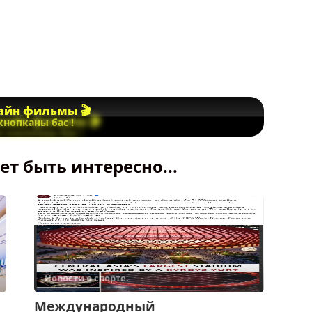
йн фильмы 🎬
кнопканы бас !
т быть интересно...
Новости о спорте.
Международный