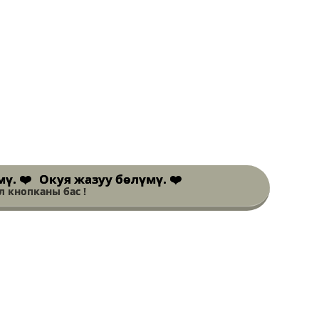
Окуя жазуу бөлүмү. ❤️
 кнопканы бас !