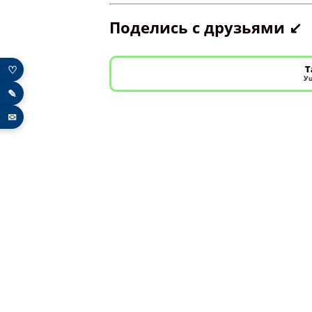
Поделись с друзьями ↙️
♡
Т
Уш
✎
✉