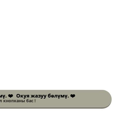
Окуя жазуу бөлүмү. ❤️
 кнопканы бас !