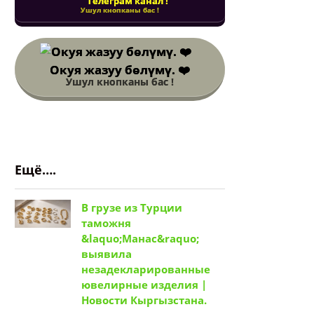
Телеграм канал !
Ушул кнопканы бас !
Окуя жазуу бөлүмү. ❤️
Ушул кнопканы бас !
Ещё….
В грузе из Турции
таможня
&laquo;Манас&raquo;
выявила
незадекларированные
ювелирные изделия |
Новости Кыргызстана.