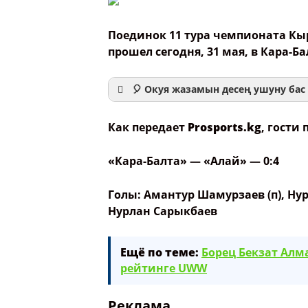
Поединок 11 тура чемпионата Кы
прошел сегодня, 31 мая, в Кара-Ба
🎈 Окуя жазамын десең ушуну бас 
Как передает
Prosports.kg
, гости
Ваше имя
«Кара-Балта» — «Алай» — 0:4
Голы: Амантур Шамурзаев (п), Ну
Название сообщения
Нурлан Сарыкбаев
Опубликовать контент
Ещё по теме:
Борец Бекзат Алм
рейтинге UWW
Реклама