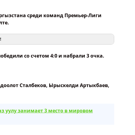
ргызстана среди команд Премьер-Лиги
лте.
!
 победили со счетом 4:0 и набрали 3 очка.
рдоолот Сталбеков, Ырыскелди Артыкбаев,
аз уулу занимает 3 место в мировом