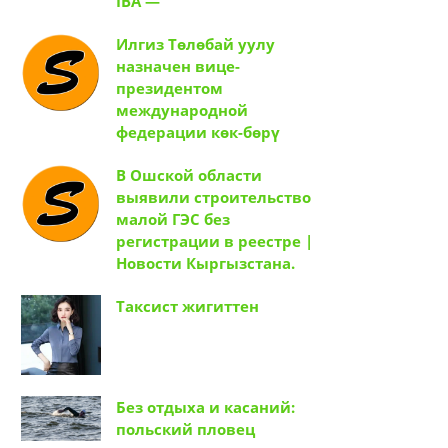
IBA —
Илгиз Төлөбай уулу
назначен вице-
президентом
международной
федерации көк-бөрү
В Ошской области
выявили строительство
малой ГЭС без
регистрации в реестре |
Новости Кыргызстана.
Таксист жигиттен
Без отдыха и касаний:
польский пловец