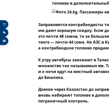
♡
Заправляются контрабандисты тол
им дают хорошую скидку. Если диз
✎
это почти 48 сомов, то за большо
✉
тенге — почти 44 сома. На АЗС в 
а контрабандное топливо продают
К утру автобусы заезжают в Талас
множество так называемых ям. Т
и к ночи едут на местный автово
до Бишкека.
Доехав через Казахстан до запр
вновь набирают топливо в допол
пограничный контроль.