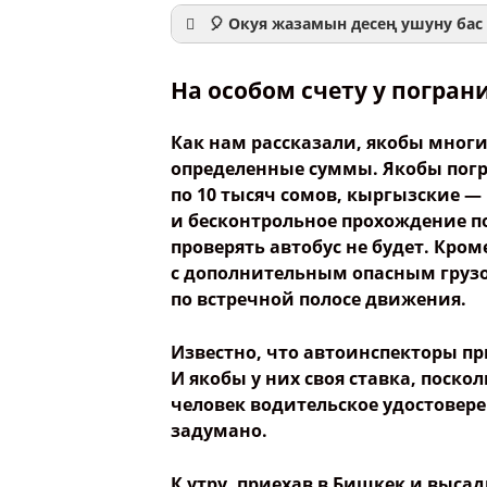
🎈 Окуя жазамын десең ушуну бас 
На особом счету у погра
Как нам рассказали, якобы многие
Ваше имя
определенные суммы. Якобы погр
по 10 тысяч сомов, кыргызские — 
и бесконтрольное прохождение по
Название сообщения
проверять автобус не будет. Кром
с дополнительным опасным грузо
Опубликовать контент
по встречной полосе движения.
Известно, что автоинспекторы пр
И якобы у них своя ставка, поскол
человек водительское удостовере
задумано.
К утру, приехав в Бишкек и выса