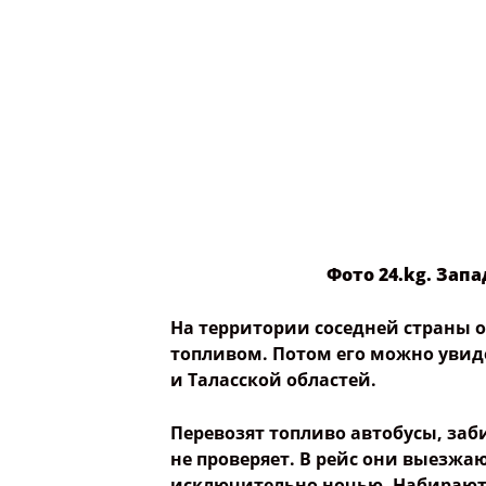
Фото 24.kg. Зап
На территории соседней страны 
топливом. Потом его можно увид
и Таласской областей.
Перевозят топливо автобусы, заб
не проверяет. В рейс они выезжа
исключительно ночью. Набирают п