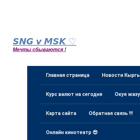
Перейти
к
𝙎𝙉𝙂 𝙫 𝙈𝙎𝙆 ♡
контенту
Мечты сбываются !
Главная страница
Новости Кыргы
Курс валют на сегодня
Окуя жазу
Карта сайта
Обратная связь !!!
Онлайн кинотеатр 😎