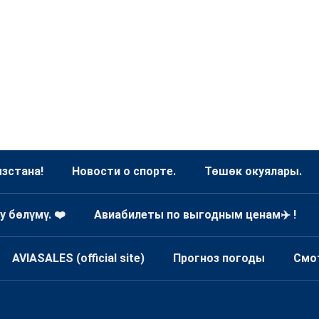
зстана!
Новости о спорте.
Төшөк окуялары.
у бөлүмү. ❤️
Авиабилеты по выгодным ценам✈️ !
AVIASALES (official site)
Прогноз погоды
Смо