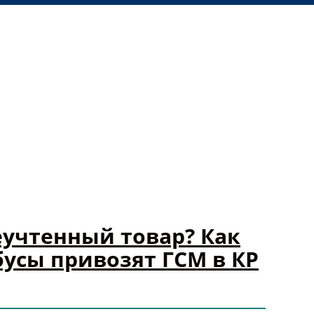
еучтенный товар? Как
усы привозят ГСМ в КР