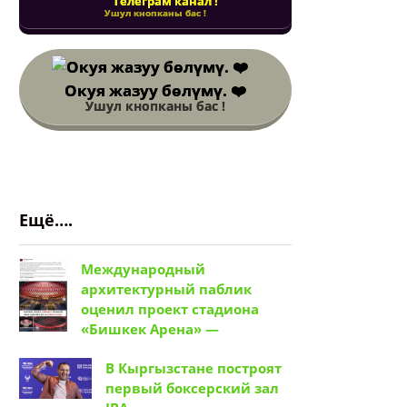
Телеграм канал !
Ушул кнопканы бас !
Окуя жазуу бөлүмү. ❤️
Ушул кнопканы бас !
Ещё….
Международный
архитектурный паблик
оценил проект стадиона
«Бишкек Арена» —
В Кыргызстане построят
первый боксерский зал