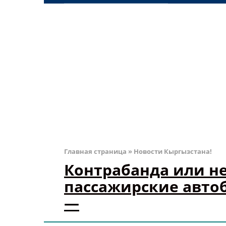
Главная страница
»
Новости Кыргызстана!
Контрабанда или н
пассажирские автоб
—