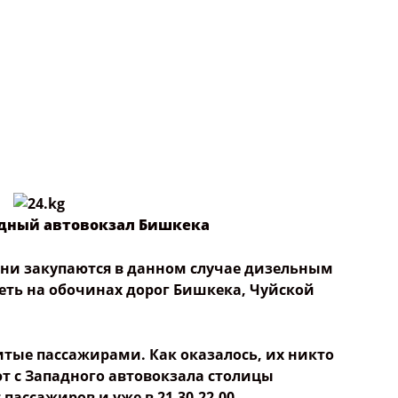
адный автовокзал Бишкека
они закупаются в данном случае дизельным
еть на обочинах дорог Бишкека, Чуйской
итые пассажирами. Как оказалось, их никто
ют с Западного автовокзала столицы
ассажиров и уже в 21.30-22.00