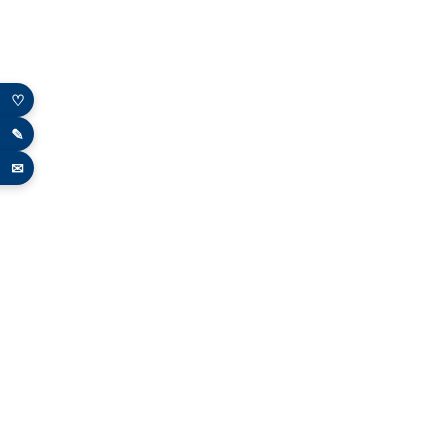
♡
✎
✉