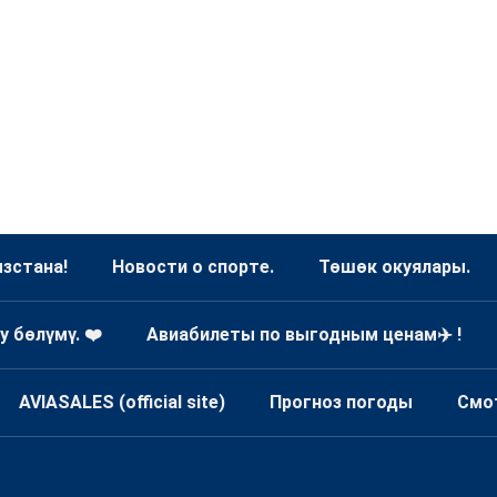
зстана!
Новости о спорте.
Төшөк окуялары.
у бөлүмү. ❤️
Авиабилеты по выгодным ценам✈️ !
AVIASALES (official site)
Прогноз погоды
Смо