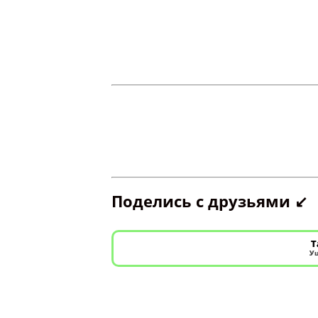
Поделись с друзьями ↙️
Т
Уш