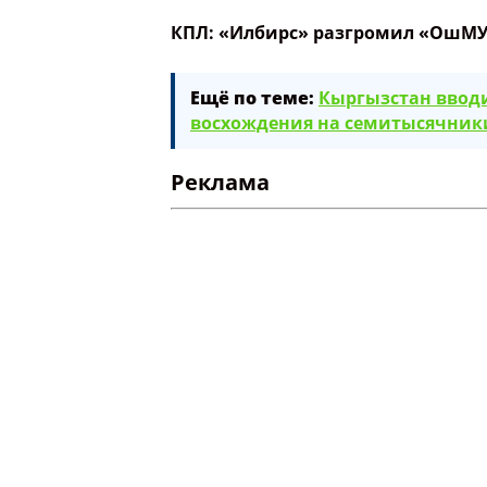
КПЛ: «Илбирс» разгромил «ОшМУ
Ваше имя
Ещё по теме:
Кыргызстан вводи
восхождения на семитысячники
Название сообщения
Реклама
Опубликовать контент