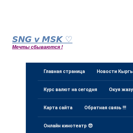
Перейти
к
𝙎𝙉𝙂 𝙫 𝙈𝙎𝙆 ♡
контенту
Мечты сбываются !
Главная страница
Новости Кыргы
Курс валют на сегодня
Окуя жазу
Карта сайта
Обратная связь !!!
Онлайн кинотеатр 😎