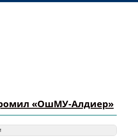
громил «ОшМУ-Алдиер»
!