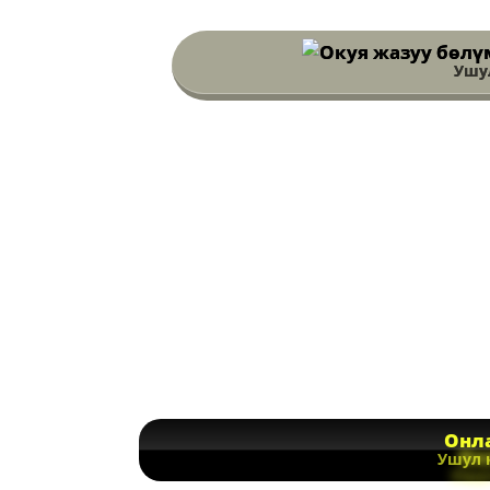
Ушул
Онла
Ушул 