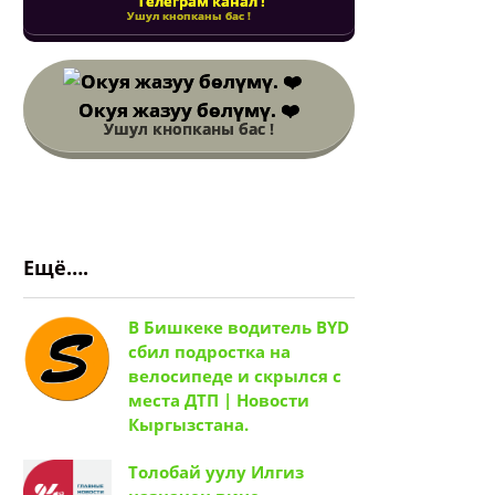
Телеграм канал !
Ушул кнопканы бас !
Окуя жазуу бөлүмү. ❤️
Ушул кнопканы бас !
Ещё….
В Бишкеке водитель BYD
сбил подростка на
велосипеде и скрылся с
места ДТП | Новости
Кыргызстана.
Толобай уулу Илгиз