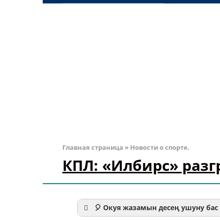
Главная страница
»
Новости о спорте.
КПЛ: «Илбирс» раз
🎈 Окуя жазамын десең ушуну бас 