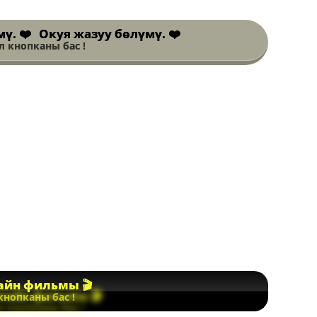
Окуя жазуу бөлүмү. ❤️
 кнопканы бас !
йн фильмы 🎬
кнопканы бас !