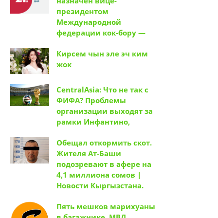
назначен вице-
президентом
Международной
федерации кок-бору —
Кирсем чын эле эч ким
жок
CentralAsia: Что не так с
ФИФА? Проблемы
организации выходят за
рамки Инфантино,
Обещал откормить скот.
Жителя Ат-Баши
подозревают в афере на
4,1 миллиона сомов |
Новости Кыргызстана.
Пять мешков марихуаны
в багажнике. МВД