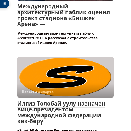
✉
Международный
архитектурный паблик оценил
проект стадиона «Бишкек
Арена» —
Международный архитектурный паблик
Architecture Hub рассказал о строительстве
стадиона «Бишкек Арена».
Новости о спорте.
Илгиз Төлөбай уулу назначен
вице-президентом
международной федерации
көк-бөрү
«Sport АКИpress» — Решением президента