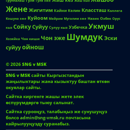
Жаш кез
Гуля
Группалаш
Жаш кыз
Гуля эже
Жене
Жигитим
Классташ
Кайни
Келин
Коллега
Куйоом
Назик
Озбек
Кошуна эже
Майрам
Мугалим эже
Орус
Укмуш
Сойку
Суйуу
Узбечка
Сулуу кыз
кыз
Шумдук
Чон эже
Эски
Чон киши
Хозяйка
ойнош
суйуу
© 2026
SNG v MSK
SNG v MSK
сайты Кыргызстандын
жаңылыктары жана кызыктуу баштан өткөн
окуялар сайты.
Сайтка киргенге жашы жете элек
өспүрүмдөргө тыюу салынат.
Сайтка сурооңуз, талабыңыз же сунушуңуз
болсо
admin@sng-vmsk.ru
почтасына
кайрылууңузду суранабыз.