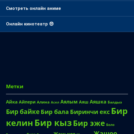
Смотреть онлайн аниме
Онлайн кинотеатр 😎
Метки
Аялым
Аяшка
Айка
Айпери
Аяш
Алина
Балдыз
Асел
Бир
Бир байке
Биринчи екс
Бир бала
Бир кыз
келин
Бир эже
Боло
Жашоо