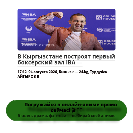
Новости о спорте.
В Кыргызстане построят первый
боксерский зал IBA —
17:12, 04 августа 2026, Бишкек — 24.kg, Турдубек
АЙГЫРОВ В
Погружайся в онлайн-аниме прямо
сейчас! 🎬 👆🏻
Экшен, драма, фэнтези — выбирай своё аниме.