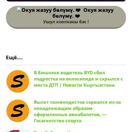
Окуя жазуу
бөлүмү. ❤️
Ушул кнопканы бас !
Ещё….
В Бишкеке водитель BYD сбил
подростка на велосипеде и скрылся с
места ДТП | Новости Кыргызстана.
Вылет таэквондистов сорвался из-за
ненадлежащим образом
оформленных авиабилетов, —
Госагентство спорта