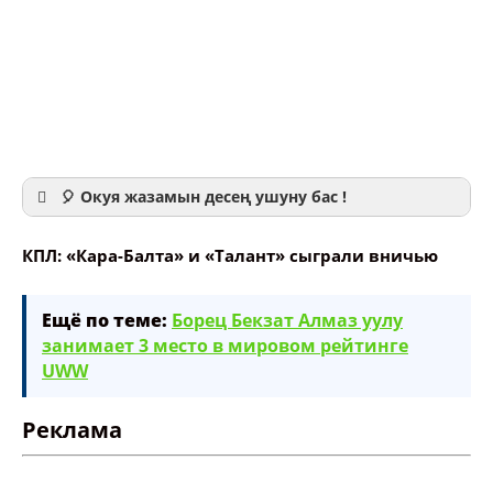
🎈 Окуя жазамын десең ушуну бас !
КПЛ: «Кара-Балта» и «Талант» сыграли вничью
Ещё по теме:
Борец Бекзат Алмаз уулу
занимает 3 место в мировом рейтинге
Ваше имя
UWW
Название сообщения
Реклама
Опубликовать контент