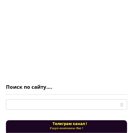
Поиск по сайту….
Поиск:
Телеграм канал !
Ушул кнопканы бас !