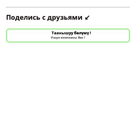
Поделись с друзьями ↙️
Таанышуу бөлүмү !
Ушул кнопканы бас !