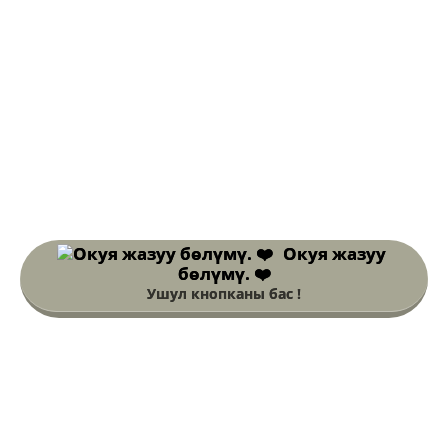
Окуя жазуу
бөлүмү. ❤️
Ушул кнопканы бас !