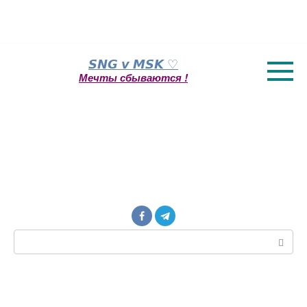
Перейти
𝙎𝙉𝙂 𝙫 𝙈𝙎𝙆 ♡
к
Мечты сбываются !
контенту
Поиск: