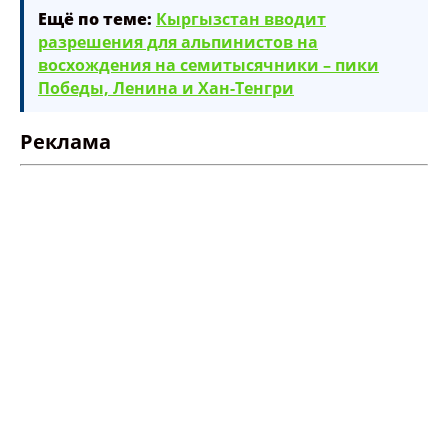
Ещё по теме:
Кыргызстан вводит
разрешения для альпинистов на
Опубликовать контент
восхождения на семитысячники – пики
Победы, Ленина и Хан-Тенгри
Реклама