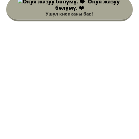
Окуя жазуу
бөлүмү. ❤️
Ушул кнопканы бас !