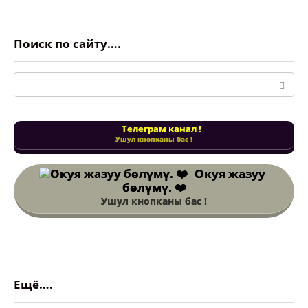
Поиск по сайту….
Поиск:
Телеграм канал !
Ушул кнопканы бас !
Окуя жазуу
бөлүмү. ❤️
Ушул кнопканы бас !
Ещё….