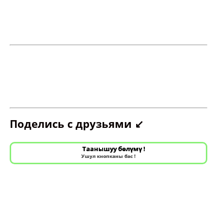
Поделись с друзьями ↙️
Таанышуу бөлүмү !
Ушул кнопканы бас !