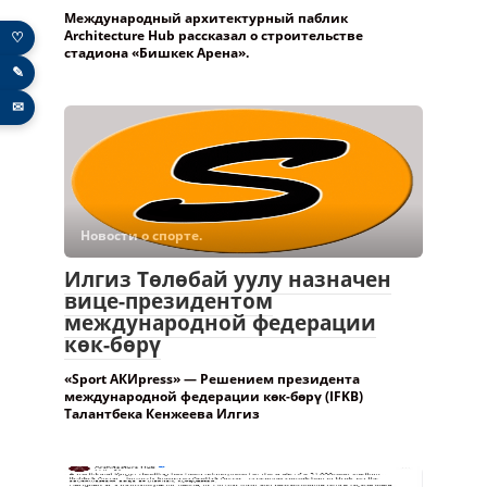
Международный архитектурный паблик
Architecture Hub рассказал о строительстве
♡
стадиона «Бишкек Арена».
✎
✉
Новости о спорте.
Илгиз Төлөбай уулу назначен
вице-президентом
международной федерации
көк-бөрү
«Sport АКИpress» — Решением президента
международной федерации көк-бөрү (IFKB)
Талантбека Кенжеева Илгиз