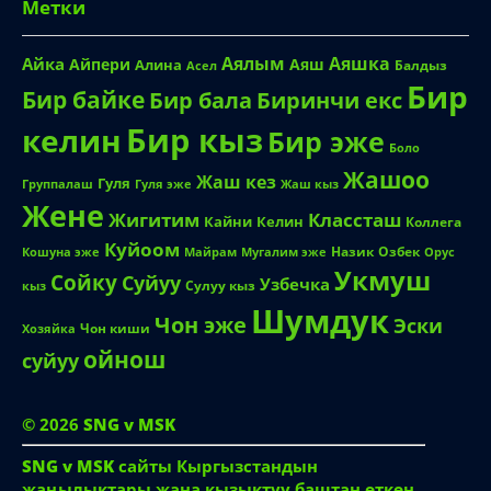
Метки
Аялым
Аяшка
Айка
Айпери
Аяш
Алина
Балдыз
Асел
Бир
Бир байке
Биринчи екс
Бир бала
Бир кыз
келин
Бир эже
Боло
Жашоо
Жаш кез
Гуля
Группалаш
Жаш кыз
Гуля эже
Жене
Жигитим
Классташ
Кайни
Келин
Коллега
Куйоом
Назик
Озбек
Кошуна эже
Майрам
Мугалим эже
Орус
Укмуш
Сойку
Суйуу
Узбечка
Сулуу кыз
кыз
Шумдук
Чон эже
Эски
Чон киши
Хозяйка
ойнош
суйуу
© 2026
SNG v MSK
SNG v MSK
сайты Кыргызстандын
жаңылыктары жана кызыктуу баштан өткөн