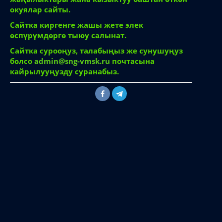
окуялар сайты.
Сайтка киргенге жашы жете элек
өспүрүмдөргө тыюу салынат.
Сайтка сурооңуз, талабыңыз же сунушуңуз
болсо
admin@sng-vmsk.ru
почтасына
кайрылууңузду суранабыз.