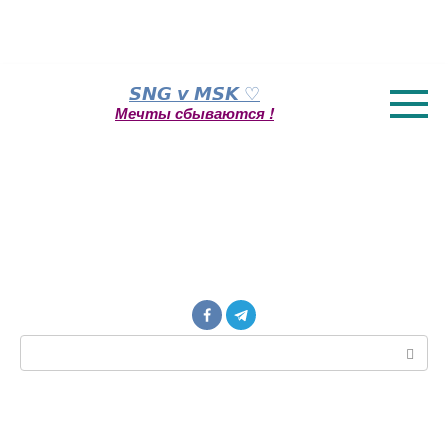
Перейти
𝙎𝙉𝙂 𝙫 𝙈𝙎𝙆 ♡
к
Мечты сбываются !
контенту
Поиск: