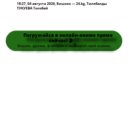
18:27, 04 августа 2026, Бишкек — 24.kg, Тилебалды
ТУКУЕВА Толобай
Погружайся в онлайн-аниме прямо
сейчас! 🎬 👆🏻
Экшен, драма, фэнтези — выбирай своё аниме.