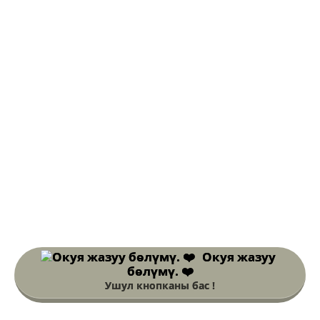
Окуя жазуу
бөлүмү. ❤️
Ушул кнопканы бас !