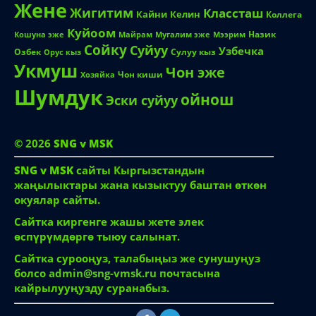
Жене
Жигитим
Классташ
Кайни
Келин
Коллега
Куйоом
Назик
Кошуна эже
Майрам
Мугалим эже
Мээрим
Сойку
Суйуу
Узбечка
Озбек
Сулуу кыз
Орус кыз
Укмуш
Чон эже
Чон киши
Хозяйка
Шумдук
ойнош
Эски суйуу
© 2026
SNG v MSK
SNG v MSK
сайты Кыргызстандын
жаңылыктары жана кызыктуу баштан өткөн
окуялар сайты.
Сайтка киргенге жашы жете элек
өспүрүмдөргө тыюу салынат.
Сайтка сурооңуз, талабыңыз же сунушуңуз
болсо
admin@sng-vmsk.ru
почтасына
кайрылууңузду суранабыз.