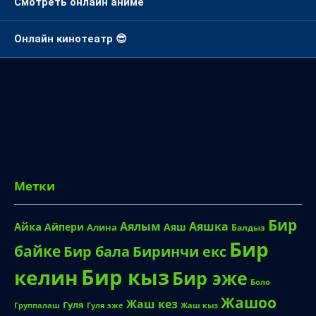
Смотреть онлайн аниме
Онлайн кинотеатр 😎
Метки
Бир
Аялым
Аяшка
Айка
Айпери
Аяш
Алина
Балдыз
Бир
байке
Биринчи екс
Бир бала
Бир кыз
келин
Бир эже
Боло
Жашоо
Жаш кез
Гуля
Группалаш
Жаш кыз
Гуля эже