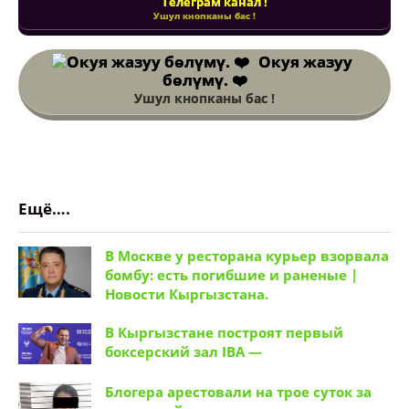
Телеграм канал !
Ушул кнопканы бас !
Окуя жазуу
бөлүмү. ❤️
Ушул кнопканы бас !
Ещё….
В Москве у ресторана курьер взорвала
бомбу: есть погибшие и раненые |
Новости Кыргызстана.
В Кыргызстане построят первый
боксерский зал IBA —
Блогера арестовали на трое суток за