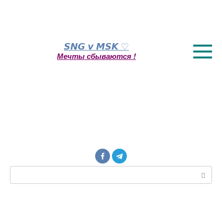
Перейти
𝙎𝙉𝙂 𝙫 𝙈𝙎𝙆 ♡
к
Мечты сбываются !
контенту
Поиск: