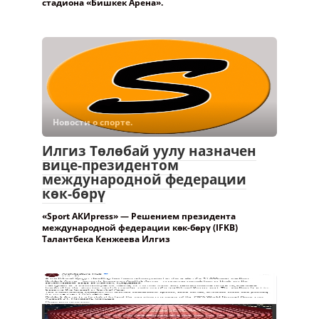
стадиона «Бишкек Арена».
Новости о спорте.
Илгиз Төлөбай уулу назначен
вице-президентом
международной федерации
көк-бөрү
«Sport АКИpress» — Решением президента
международной федерации көк-бөрү (IFKB)
Талантбека Кенжеева Илгиз