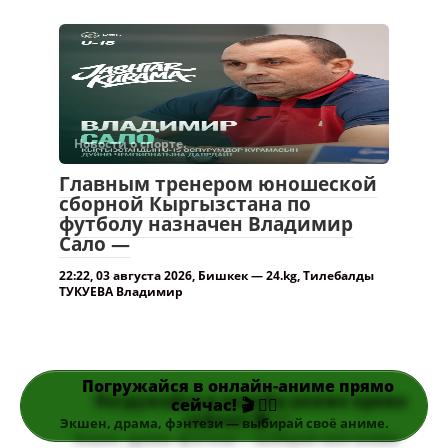
Новости о спорте.
Главным тренером юношеской
сборной Кыргызстана по
футболу назначен Владимир
Сало —
22:22, 03 августа 2026, Бишкек — 24.kg, Тилебалды
ТУКУЕВА Владимир
Погружайся в онлайн-аниме прямо
сейчас! 🎬 👆🏻
Экшен, драма, фэнтези — выбирай своё аниме.