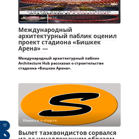
Новости о спорте.
Международный
архитектурный паблик оценил
проект стадиона «Бишкек
Арена» —
Международный архитектурный паблик
Architecture Hub рассказал о строительстве
стадиона «Бишкек Арена».
Новости о спорте.
♡
Вылет таэквондистов сорвался
✎
из-за ненадлежащим образом