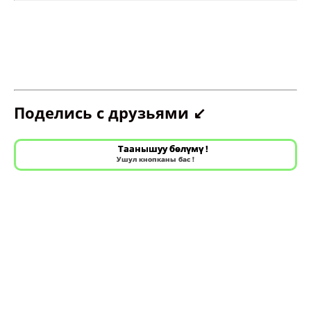
Поделись с друзьями ↙️
Таанышуу бөлүмү !
Ушул кнопканы бас !