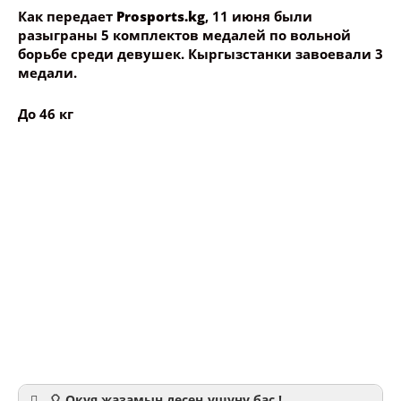
Как передает
Prosports.kg
, 11 июня были
разыграны 5 комплектов медалей по вольной
борьбе среди девушек. Кыргызстанки завоевали 3
медали.
До 46 кг
🎈 Окуя жазамын десең ушуну бас !