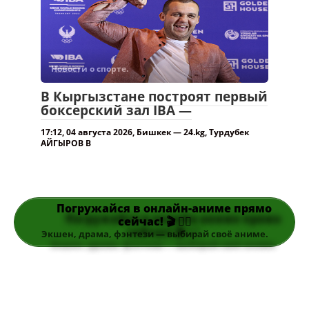
Новости о спорте.
В Кыргызстане построят первый
боксерский зал IBA —
17:12, 04 августа 2026, Бишкек — 24.kg, Турдубек
АЙГЫРОВ В
Погружайся в онлайн-аниме прямо
сейчас! 🎬 👆🏻
Экшен, драма, фэнтези — выбирай своё аниме.