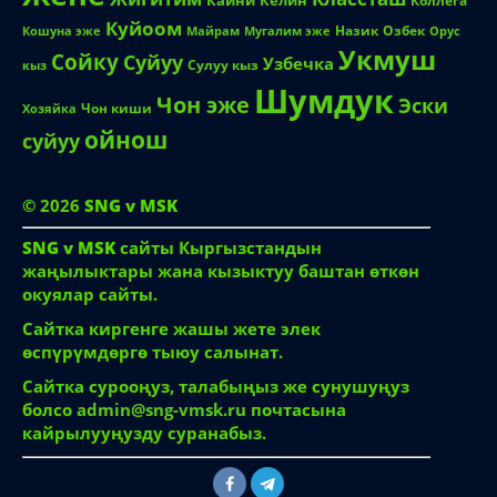
Кайни
Келин
Коллега
Куйоом
Назик
Озбек
Кошуна эже
Майрам
Мугалим эже
Орус
Укмуш
Сойку
Суйуу
Узбечка
Сулуу кыз
кыз
Шумдук
Чон эже
Эски
Чон киши
Хозяйка
ойнош
суйуу
© 2026
SNG v MSK
SNG v MSK
сайты Кыргызстандын
жаңылыктары жана кызыктуу баштан өткөн
окуялар сайты.
Сайтка киргенге жашы жете элек
өспүрүмдөргө тыюу салынат.
Сайтка сурооңуз, талабыңыз же сунушуңуз
болсо
admin@sng-vmsk.ru
почтасына
кайрылууңузду суранабыз.