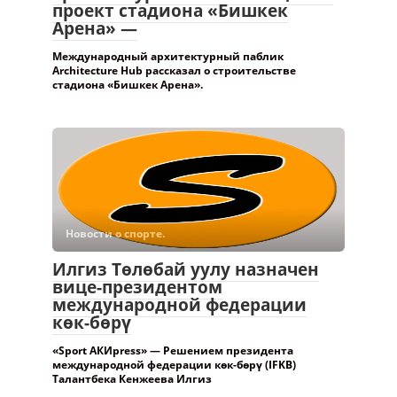
проект стадиона «Бишкек
Арена» —
Международный архитектурный паблик
Architecture Hub рассказал о строительстве
стадиона «Бишкек Арена».
Новости о спорте.
Илгиз Төлөбай уулу назначен
вице-президентом
международной федерации
көк-бөрү
«Sport АКИpress» — Решением президента
международной федерации көк-бөрү (IFKB)
Талантбека Кенжеева Илгиз