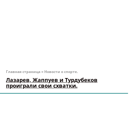
Главная страница
»
Новости о спорте.
Лазарев, Жаппуев и Турдубеков
проиграли свои схватки.