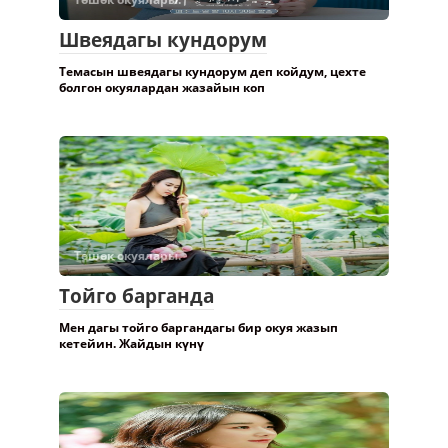
Төшөк окуялары.
Швеядагы кундорум
Темасын швеядагы кундорум деп койдум, цехте
болгон окуялардан жазайын коп
Төшөк окуялары.
Тойго барганда
Мен дагы тойго баргандагы бир окуя жазып
кетейин. Жайдын күнү