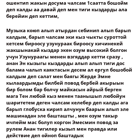
ошентип жакын досума чалсам 1саатта бошойм
деп калды аа давай деп мен тиги кыздарды ала
берейин деп кеттим,
Музыка коюп алып атырдан себинип алып барып
калдым, барып чалсам эки кыз чыкты суроттой
кетсем бироосу узунураак бироосу кичинекей
жакшынакай кыздар экен озум высокий болгон
учун Узунураагы менен взгяддар кетти сразу ,
анан Эн кызыгы кыздарды алып алып тиги дос
балама чалып каяктасын десем ал ергул бошобой
калдым деп салат мен баягы Жерде Эмне
кылаардымды билбей повод бербей акырыын
бир болом бар болчу майкасын айрый берген
мага Тен любой кыз менен таанышып любойун
шаритетем деген чалсам келебер деп калды ага
барып глобуска кирип алчунун баарын алып эле
машинадан эле башташты , мен озум такыр
ичпейм мас болуп коргон Эмесмин повод за
рулем Анан тигилер кызып мен правда или
действие деп ойноп баштадык