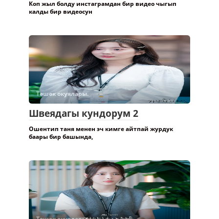
Коп жыл болду инстаграмдан бир видео чыгып
калды бир видеосун
Төшөк окуялары.
Швеядагы кундорум 2
Ошентип таня менен эч кимге айтпай журдук
баары бир башында,