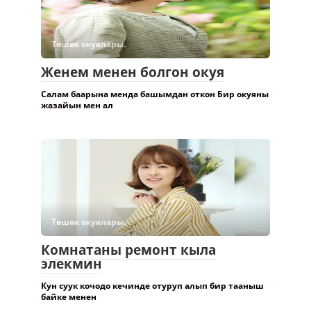
Төшөк окуялары.
Женем менен болгон окуя
Салам баарына менда башымдан откон Бир окуяны
жазайын мен ал
Төшөк окуялары.
Комнатаны ремонт кыла
элекмин
Кун суук кочодо кечинде отуруп алып бир тааныш
байке менен