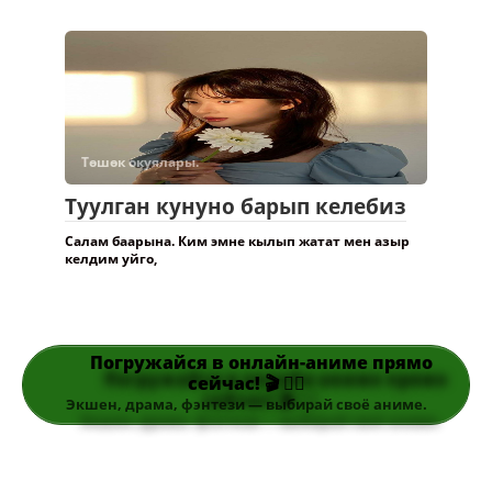
Төшөк окуялары.
Туулган кунуно барып келебиз
Салам баарына. Ким эмне кылып жатат мен азыр
келдим уйго,
Погружайся в онлайн-аниме прямо
сейчас! 🎬 👆🏻
Экшен, драма, фэнтези — выбирай своё аниме.