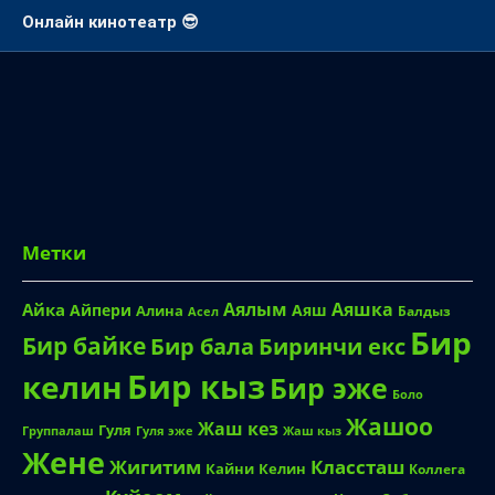
Смотреть онлайн аниме
Онлайн кинотеатр 😎
Метки
Аялым
Аяшка
Айка
Айпери
Аяш
Алина
Балдыз
Асел
Бир
Бир байке
Биринчи екс
Бир бала
Бир кыз
келин
Бир эже
Боло
Жашоо
Жаш кез
Гуля
Группалаш
Жаш кыз
Гуля эже