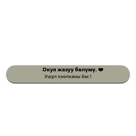
Окуя жазуу
бөлүмү. ❤️
Ушул кнопканы бас !