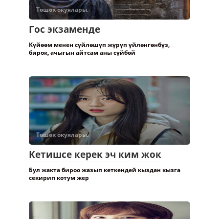
Төшөк окуялары.
Гос экзаменде
Күйөөм менен сүйлөшүп жүрүп үйлөнгөнбүз,
бирок, ачыгын айтсам аны сүйбөй
Төшөк окуялары.
Кетишсе керек эч ким жок
Бул жакта бироо жазып кеткендей кыздан кызга
секирип котум жер