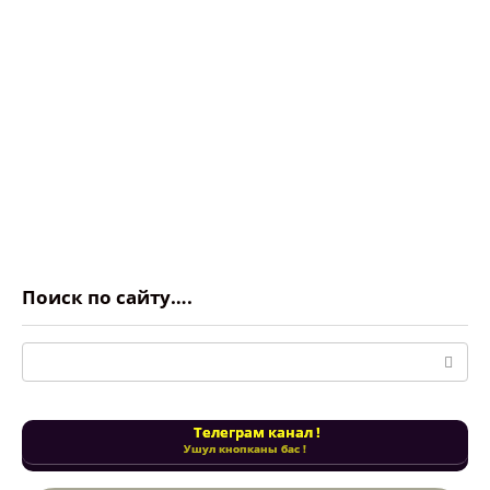
Поиск по сайту….
Поиск:
Телеграм канал !
Ушул кнопканы бас !