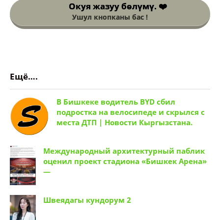
Окуя жазуу
бөлүмү. ❤️
Ушул кнопканы бас !
Ещё….
В Бишкеке водитель BYD сбил
подростка на велосипеде и скрылся с
места ДТП | Новости Кыргызстана.
Международный архитектурный паблик
оценил проект стадиона «Бишкек Арена»
—
Швеядагы кундорум 2