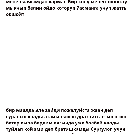
менен чачымдан кармап Бир колу менен тошокту
мыкчып белин ойдо которуп 7асманга учуп жатты
окшойт
бир маалда Эле зайди пожалуйста жаан деп
суранып калды атайын чоюп дразнитьтетип огош
бетер кыла бердим аягында уже болбой калды
туйлап кой эми деп братишкамды Сургулоп учун