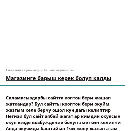
Главная страница
»
Төшөк окуялары.
Магазинге барыш керек болуп калды
Саламасыздарбы сайтта коптон бери жашап
жаткандар? Бул сайтты кооптон бери окуйм
жазгым келе берчу ошол кун дагы келиптир
Негизи бул сайт аябай жагат ар кимдин окуясын
окуп кээде возбуждение болуп эметкин келипчи
Анда окуямды баштайын 1чи жолу жазып атам