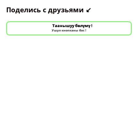
Поделись с друзьями ↙️
Таанышуу бөлүмү !
Ушул кнопканы бас !