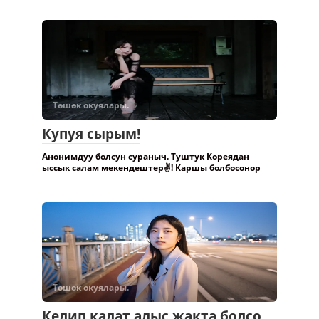
Төшөк окуялары.
Купуя сырым!
Анонимдуу болсун сураныч. Туштук Кореядан
ыссык салам мекендештер✌️! Каршы болбосонор
Төшөк окуялары.