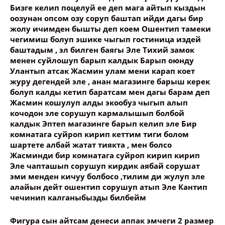
Бизге келип поцелуй ее деп мага айтып кыздын
оозунан опсом озу соруп баштап ийди дагы бир
Название сообщения
жолу ичимден бышты деп коем Ошентип тамеки
чегимиш болуп эшике чыгып гостиница издей
баштадым , эл билген баягы Эле Тихий замок
Опубликовать контент
менен суйлошуп барып калдык Барып оюнду
Улантып атсак Жасмин улам мени карап коет
журу дегендей эле , анан магазинге барыш керек
болуп калды кетип баратсам мен дагы барам деп
Жасмин кошулуп алды экообуз чыгып алып
кочодон эле сорушуп кармалышып болбой
калдык Эптеп магазинге барып келип эле Бир
комнатага суйроп кирип кеттим тиги болом
шартете албай жатат тиякта , мен болсо
Жасминди бир комнатага суйроп кирип кирип
Эле чапташып сорушуп кирдик аябай сорушат
эми менден кичуу болбосо ,тилим ди жулуп эле
алайын дейт ошентип сорушуп атып Эле Кантип
чечинип калганыбызды билбейм
Фигура сын айтсам денеси аппак эмчеги 2 размер