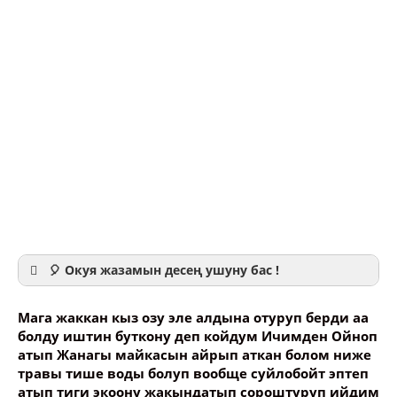
🎈 Окуя жазамын десең ушуну бас !
Мага жаккан кыз озу эле алдына отуруп берди аа
болду иштин буткону деп койдум Ичимден Ойноп
атып Жанагы майкасын айрып аткан болом ниже
травы тише воды болуп вообще суйлобойт эптеп
Ваше имя
атып тиги экоону жакындатып сороштуруп ийдим