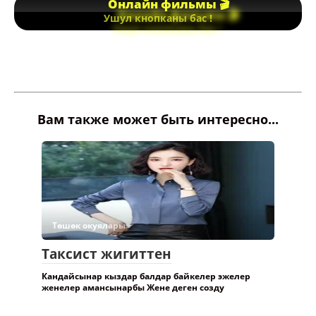
Онлайн фильмы 🎬
Ушул кнопканы бас !
Вам также может быть интересно...
Төшөк окуялары.
Таксист жигиттен
Кандайсынар кыздар балдар байкелер эжелер
женелер амансынарбы Жене деген созду