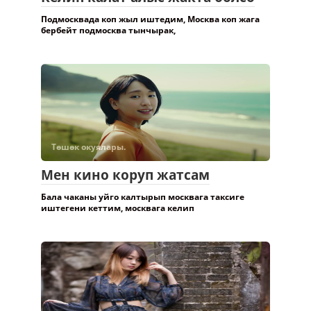
Келип калат алыс жакта болсо
Подмосквада коп жыл иштедим, Москва коп жага
бербейт подмосква тынчырак,
Төшөк окуялары.
Мен кино коруп жатсам
Бала чаканы уйго калтырып москвага таксиге
иштегени кеттим, москвага келип