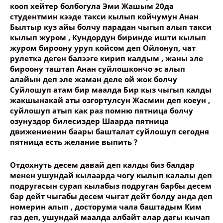
кооп хейтер болбогула Эми Жашым 20да
студентмин кээде такси кылып койчумун Анан
Былтыр куз айы болчу парадан чыгып алып такси
кылып журом , Кундордун биринде ишти кылып
журом бироону уруп койсом деп Ойлонуп, чат
рулетка деген балээге кирип калдым , жаны эле
бироону таштап Анан суйлошкончо эс алып
алайын деп эле жаман деле ой жок болчу
Суйлошуп атам бир маалда Бир кыз чыгып калды
жакшынакай аты озгортулсун Жасмин деп коеун ,
суйлошуп атып как раз помню пятница болчу
озунуздор билесиздер Шаарда пятница
движениенин баары башталат суйлошуп сегодня
пятница есть желание выпить ?
Отдохнуть десем давай деп калды биз балдар
менен ушундай кылаарда чогу кылып калалы деп
подругасын сурап кылабыз подруган барбы десем
бар дейт чыгабы десем чыгат дейт болду анда деп
номерин алып , досторума чала баштадым Ким
газ деп, ушундай маалда албайт алар дагы кычап