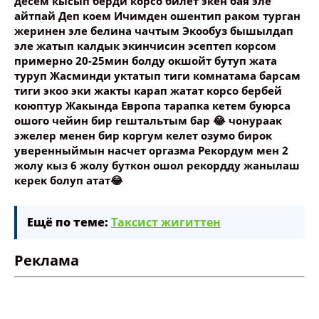
десем кысып берди корсо билет экен бая эле
айтпай Деп коем Ичимден ошентип раком турган
жеринен эле белина чачтым Экообуз бышылдап
эле жатып калдык экинчисин эсептеп корсом
примерно 20-25мин болду окшойт бутуп жата
туруп Жасминди уктатып тиги комнатама барсам
тиги экоо эки жакты карап жатат корсо бербей
коюптур Жакында Европа тарапка кетем буюрса
ошого чейин бир гештальтым бар 😂 чонураак
эжелер менен бир коргум келет озумо бирок
уверенныймын насчет оргазма Рекордум мен 2
жолу кыз 6 жолу буткон ошол рекордду жанылаш
керек болуп атат😂
Ещё по теме:
Таксист жигиттен
Реклама