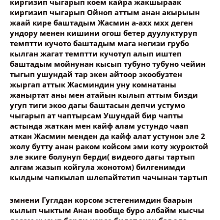
киргизип чыгарып коем кайра жакшыраак
киргизип чыгарып Ойноп аттым анан акырыын
жаай кире баштадым Жасмин а-ахх мхх деген
ундору менен кишини огош бетер дуулуктуруп
темптти кучото баштадым мага негизи грубо
кылган жагат темптти кучотуп алып иштеп
баштадым мойнунан кысып тубуно тубуно чейин
тыгып ушундай тар экен айтоор экообузтен
жыргап аттык Жасминдин уну комнатаны
жаныртат аны мен атайын кылып аттым бизди
угуп тиги экоо дагы баштасын депчи устумо
чыгарып ат чаптырсам Ушундай бир чапты
астында жаткан мен кайф алам устундо чаап
аткан Жасмин менден да кайф алат устунон эле 2
жолу бутту анан раком койсом эми коту журоктой
эле экиге болунуп берди( видеого дагы тартып
алгам жазып койгула жонотом) билгенимди
кылдым чапкылап шлепайтетип чачынан тартып
эмнени Гуглдан корсом эстегенимдин баарын
кылып чыктым Анан вообще буро албайм кысчы