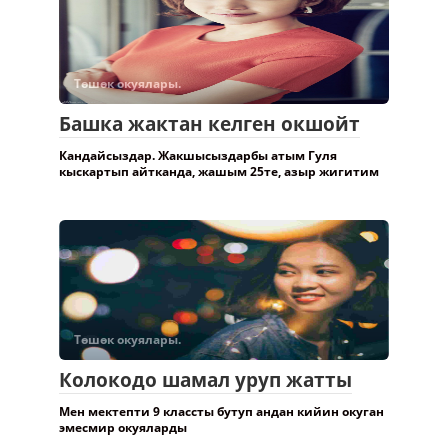
Төшөк окуялары.
Башка жактан келген окшойт
Кандайсыздар. Жакшысыздарбы атым Гуля
кыскартып айтканда, жашым 25те, азыр жигитим
Төшөк окуялары.
Колокодо шамал уруп жатты
Мен мектепти 9 классты бутуп андан кийин окуган
эмесмир окуяларды