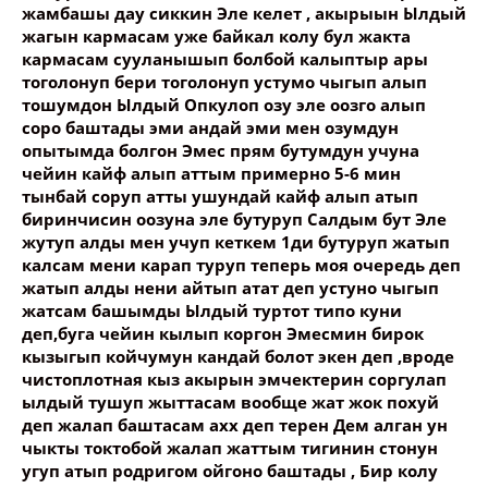
жамбашы дау сиккин Эле келет , акырыын Ылдый
жагын кармасам уже байкал колу бул жакта
кармасам сууланышып болбой калыптыр ары
тоголонуп бери тоголонуп устумо чыгып алып
тошумдон Ылдый Опкулоп озу эле оозго алып
соро баштады эми андай эми мен озумдун
опытымда болгон Эмес прям бутумдун учуна
чейин кайф алып аттым примерно 5-6 мин
тынбай соруп атты ушундай кайф алып атып
биринчисин оозуна эле бутуруп Салдым бут Эле
жутуп алды мен учуп кеткем 1ди бутуруп жатып
калсам мени карап туруп теперь моя очередь деп
жатып алды нени айтып атат деп устуно чыгып
жатсам башымды Ылдый туртот типо куни
деп,буга чейин кылып коргон Эмесмин бирок
кызыгып койчумун кандай болот экен деп ,вроде
чистоплотная кыз акырын эмчектерин соргулап
ылдый тушуп жыттасам вообще жат жок похуй
деп жалап баштасам ахх деп терен Дем алган ун
чыкты токтобой жалап жаттым тигинин стонун
угуп атып родригом ойгоно баштады , Бир колу