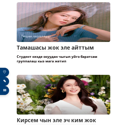
Төшөк окуялары.
Тамашасы жок эле айттым
Студент кезде окуудан чыгып уйго баратсам
группалаш кыз мага жетип
♡
✎
✉
Төшөк окуялары.
Кирсем чын эле эч ким жок