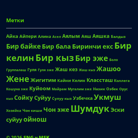
Метки
Аялым
Аяшка
Айка
Айпери
Аяш
Алина
Балдыз
Асел
Бир
Бир байке
Биринчи екс
Бир бала
Бир кыз
келин
Бир эже
Боло
Жашоо
Жаш кез
Гуля
Группалаш
Жаш кыз
Гуля эже
Жене
Жигитим
Классташ
Кайни
Келин
Коллега
Куйоом
Назик
Озбек
Кошуна эже
Майрам
Мугалим эже
Орус
Укмуш
Сойку
Суйуу
Узбечка
Сулуу кыз
кыз
Шумдук
Чон эже
Эски
Чон киши
Хозяйка
ойнош
суйуу
© 2026
SNG v MSK