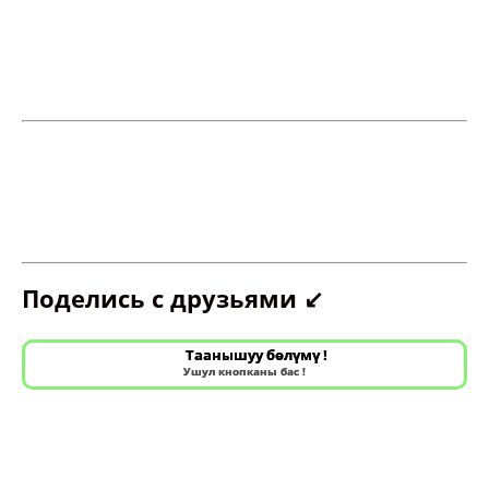
Поделись с друзьями ↙️
Таанышуу бөлүмү !
Ушул кнопканы бас !