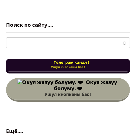
Поиск по сайту….
Поиск:
Телеграм канал !
Ушул кнопканы бас !
Окуя жазуу
бөлүмү. ❤️
Ушул кнопканы бас !
Ещё….