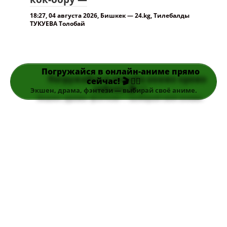
18:27, 04 августа 2026, Бишкек — 24.kg, Тилебалды
ТУКУЕВА Толобай
Погружайся в онлайн-аниме прямо
сейчас! 🎬 👆🏻
Экшен, драма, фэнтези — выбирай своё аниме.