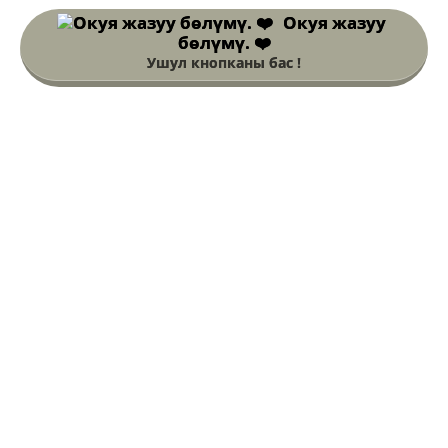
Окуя жазуу
бөлүмү. ❤️
Ушул кнопканы бас !