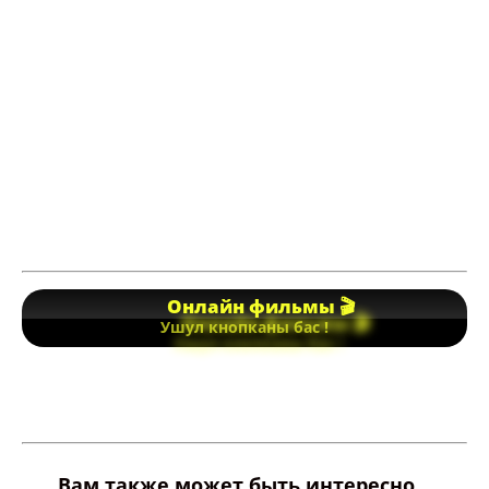
Онлайн фильмы 🎬
Ушул кнопканы бас !
Вам также может быть интересно...