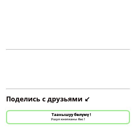
Поделись с друзьями ↙️
Таанышуу бөлүмү !
Ушул кнопканы бас !