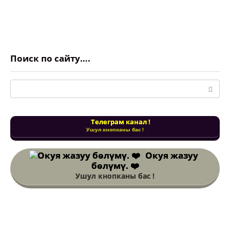
Поиск:
Телеграм канал !
Ушул кнопканы бас !
Окуя жазуу
бөлүмү. ❤️
Ушул кнопканы бас !
Ещё….
Кыргызстан вводит разрешения для
альпинистов на восхождения на
семитысячники – пики Победы,
Ленина и Хан-Тенгри