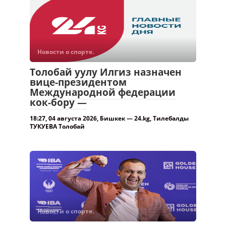
Толобай уулу Илгиз назначен
вице-президентом
Международной федерации
кок-бору —
18:27, 04 августа 2026, Бишкек — 24.kg, Тилебалды
ТУКУЕВА Толобай
Новости о спорте.
В Кыргызстане построят первый
боксерский зал IBA —
17:12, 04 августа 2026, Бишкек — 24.kg, Турдубек
АЙГЫРОВ В