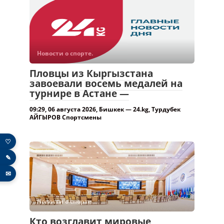
Пловцы из Кыргызстана
завоевали восемь медалей на
турнире в Астане —
09:29, 06 августа 2026, Бишкек — 24.kg, Турдубек
АЙГЫРОВ Спортсмены
Новости о спорте.
♡
Кто возглавит мировые
✎
шахматы? В Самарканде
выберут президента FIDE —
✉
20:15, 05 августа 2026, Бишкек — 24.kg, Анвар
АБДУЛЛАЕВ В