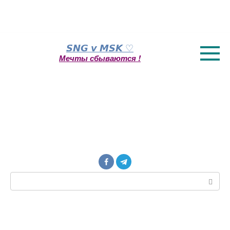
Перейти
𝙎𝙉𝙂 𝙫 𝙈𝙎𝙆 ♡
к
Мечты сбываются !
контенту
Поиск: