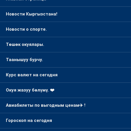
Төшөк окуялары.
Таанышуу бурчу.
Курс валют на сегодня
Окуя жазуу бөлүмү. ❤️
Авиабилеты по выгодным ценам✈️ !
Гороскоп на сегодня
Карта сайта
Обратная связь !!!
AVIASALES (official site)