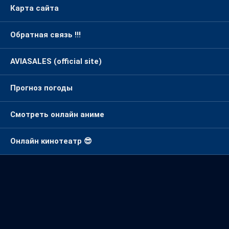
Прогноз погоды
Смотреть онлайн аниме
Онлайн кинотеатр 😎
Метки
Аялым
Аяшка
Айка
Айпери
Аяш
Алина
Балдыз
Асел
Бир
Бир байке
Биринчи екс
Бир бала