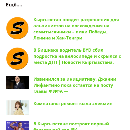
В Бишкеке водитель BYD сбил
подростка на велосипеде и скрылся с
места ДТП | Новости Кыргызстана.
Извинился за инициативу. Джанни
Инфантино пока остается на посту
главы ФИФА —
Комнатаны ремонт кыла элекмин
В Кыргызстане построят первый
боксерский зал IBA —
В микрорайоне &laquo;Асанбай&raquo;
в Бишкеке упал строительный кран и
повредил автомобили | Новости
Кыргызстана.