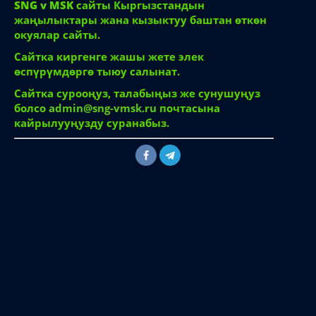
болсо
admin@sng-vmsk.ru
почтасына
кайрылууңузду суранабыз.