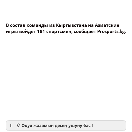
🎈 Окуя жазамын десең ушуну бас !
«Наши спортсмены будут выступать по 26 видам,
таким как бокс, плавание, пулевая стрельба,
стрельба из лука, дзюдо, тяжелая атлетика, греко-
римская, вольная и женская борьба, каратэ,
Ваше имя
фехтование, легкая атлетика, гребля на байдарках