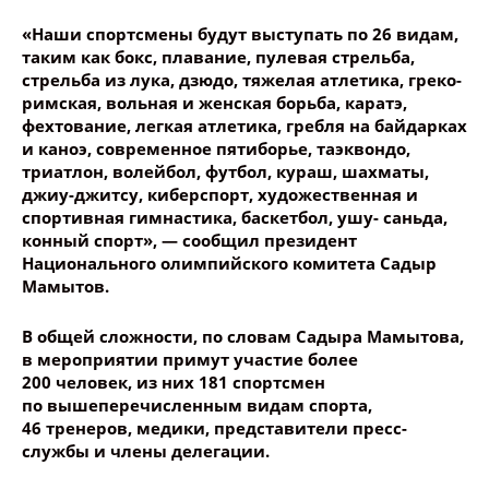
и каноэ, современное пятиборье, таэквондо,
триатлон, волейбол, футбол, кураш, шахматы,
Название сообщения
джиу-джитсу, киберспорт, художественная и
спортивная гимнастика, баскетбол, ушу- саньда,
конный спорт», — сообщил президент
Опубликовать контент
Национального олимпийского комитета Садыр
Мамытов.
В общей сложности, по словам Садыра Мамытова,
в мероприятии примут участие более
200 человек, из них 181 спортсмен
по вышеперечисленным видам спорта,
46 тренеров, медики, представители пресс-
службы и члены делегации.
В программу XIX Азиатских игр включены
40 видов спорта, они пройдут с 23 сентября
по 8 октября в китайском городе Ханчжоу.
Ещё по теме:
Борец Бекзат Алмаз уулу