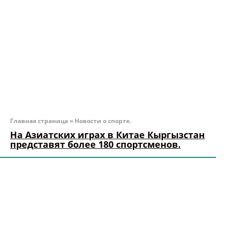
Главная страница
»
Новости о спорте.
На Азиатских играх в Китае Кыргызстан
представят более 180 спортсменов.
В состав команды из Кыргызстана на Азиатские
игры войдет 181 спортсмен, сообщает Prosports.kg.