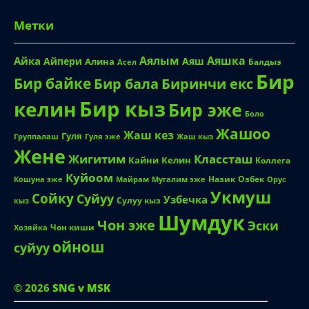
Бир кыз
келин
Бир эже
Боло
Жашоо
Жаш кез
Гуля
Группалаш
Жаш кыз
Гуля эже
Жене
Жигитим
Классташ
Кайни
Келин
Коллега
Куйоом
Назик
Озбек
Кошуна эже
Майрам
Мугалим эже
Орус
Укмуш
Сойку
Суйуу
Узбечка
Сулуу кыз
кыз
Шумдук
Чон эже
Эски
Чон киши
Хозяйка
ойнош
суйуу
© 2026
SNG v MSK
SNG v MSK
сайты Кыргызстандын
жаңылыктары жана кызыктуу баштан өткөн
окуялар сайты.
Сайтка киргенге жашы жете элек
өспүрүмдөргө тыюу салынат.
Сайтка сурооңуз, талабыңыз же сунушуңуз