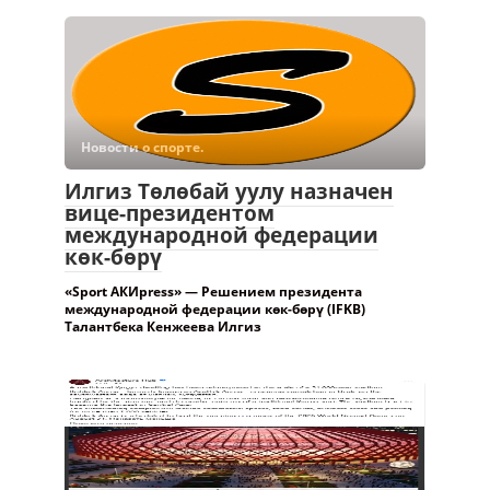
Новости о спорте.
Илгиз Төлөбай уулу назначен
вице-президентом
международной федерации
көк-бөрү
«Sport АКИpress» — Решением президента
международной федерации көк-бөрү (IFKB)
Талантбека Кенжеева Илгиз
Новости о спорте.
Международный
архитектурный паблик оценил
проект стадиона «Бишкек
Арена» —