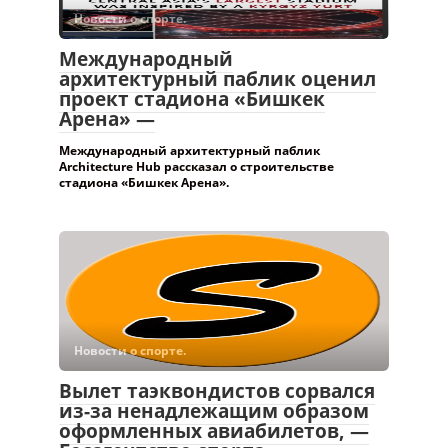
Международный архитектурный паблик
Architecture Hub рассказал о строительстве
стадиона «Бишкек Арена».
Новости о спорте.
Вылет таэквондистов сорвался
из-за ненадлежащим образом
оформленных авиабилетов, —
Госагентство спорта
«Sport АКИpress» — Государственное агентство
спорта при Кабинете министров
прокомментировало ситуацию с