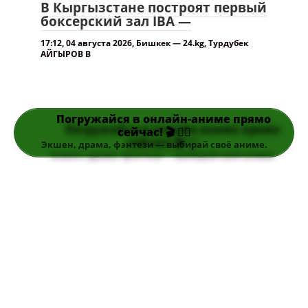
Погружайся в онлайн-аниме прямо
сейчас! 🎬 👆🏻
Экшен, драма, фэнтези — выбирай своё аниме.
Поиск по сайту….