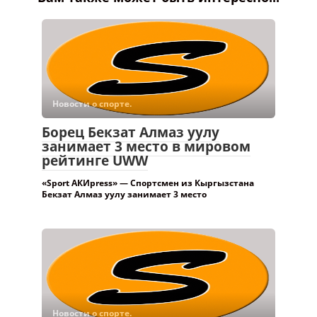
Новости о спорте.
Борец Бекзат Алмаз уулу
занимает 3 место в мировом
рейтинге UWW
«Sport АКИpress» — Спортсмен из Кыргызстана
Бекзат Алмаз уулу занимает 3 место
Новости о спорте.
Кыргызстан вводит разрешения
для альпинистов на
восхождения на
семитысячники – пики Победы,
Ленина и Хан-Тенгри