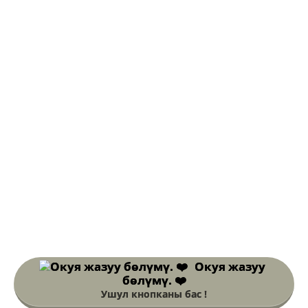
Окуя жазуу
бөлүмү. ❤️
Ушул кнопканы бас !