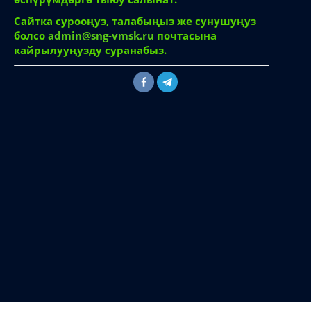
Сайтка сурооңуз, талабыңыз же сунушуңуз
болсо
admin@sng-vmsk.ru
почтасына
кайрылууңузду суранабыз.