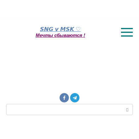
Перейти
𝙎𝙉𝙂 𝙫 𝙈𝙎𝙆 ♡
к
Мечты сбываются !
контенту
Поиск: