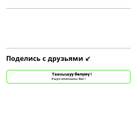
Поделись с друзьями ↙️
Таанышуу бөлүмү !
Ушул кнопканы бас !