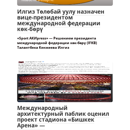
Илгиз Төлөбай уулу назначен
вице-президентом
международной федерации
көк-бөрү
«Sport АКИpress» — Решением президента
международной федерации көк-бөрү (IFKB)
Талантбека Кенжеева Илгиз
Новости о спорте.
Международный
архитектурный паблик оценил
проект стадиона «Бишкек
Арена» —