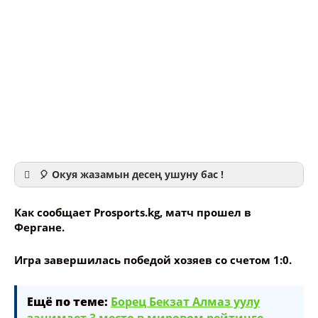
🎈 Окуя жазамын десең ушуну бас !
Как сообщает Prosports.kg, матч прошел в
Фергане.
Игра завершилась победой хозяев со счетом 1:0.
Ваше имя
Ещё по теме:
Борец Бекзат Алмаз уулу
Название сообщения