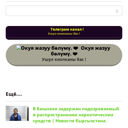
Поиск:
Телеграм канал !
Ушул кнопканы бас !
Окуя жазуу
бөлүмү. ❤️
Ушул кнопканы бас !
Ещё….
В Бишкеке задержан подозреваемый
в распространении наркотических
средств | Новости Кыргызстана.