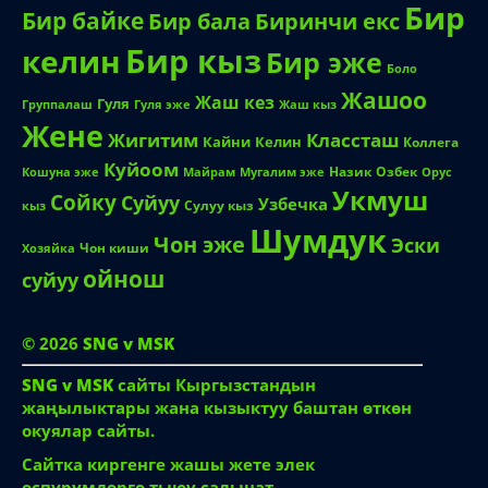
Бир
Бир байке
Биринчи екс
Бир бала
Бир кыз
келин
Бир эже
Боло
Жашоо
Жаш кез
Гуля
Группалаш
Жаш кыз
Гуля эже
Жене
Жигитим
Классташ
Кайни
Келин
Коллега
Куйоом
Назик
Озбек
Кошуна эже
Майрам
Мугалим эже
Орус
Укмуш
Сойку
Суйуу
Узбечка
Сулуу кыз
кыз
Шумдук
Чон эже
Эски
Чон киши
Хозяйка
ойнош
суйуу
© 2026
SNG v MSK
SNG v MSK
сайты Кыргызстандын
жаңылыктары жана кызыктуу баштан өткөн
окуялар сайты.
Сайтка киргенге жашы жете элек
өспүрүмдөргө тыюу салынат.