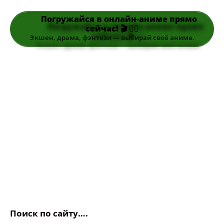
Погружайся в онлайн-аниме прямо
сейчас! 🎬 👆🏻
Экшен, драма, фэнтези — выбирай своё аниме.
Поиск по сайту….