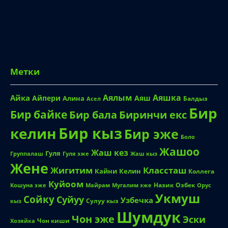
Метки
Аялым
Аяшка
Айка
Айпери
Аяш
Алина
Балдыз
Асел
Бир
Бир байке
Биринчи екс
Бир бала
Бир кыз
келин
Бир эже
Боло
Жашоо
Жаш кез
Гуля
Группалаш
Жаш кыз
Гуля эже
Жене
Жигитим
Классташ
Кайни
Келин
Коллега
Куйоом
Назик
Озбек
Кошуна эже
Майрам
Мугалим эже
Орус
Укмуш
Сойку
Суйуу
Узбечка
Сулуу кыз
кыз
Шумдук
Чон эже
Эски
Чон киши
Хозяйка