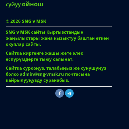
ойнош
суйуу
© 2026
SNG v MSK
SNG v MSK
сайты Кыргызстандын
жаңылыктары жана кызыктуу баштан өткөн
окуялар сайты.
Сайтка киргенге жашы жете элек
өспүрүмдөргө тыюу салынат.
Сайтка сурооңуз, талабыңыз же сунушуңуз
болсо
admin@sng-vmsk.ru
почтасына
кайрылууңузду суранабыз.