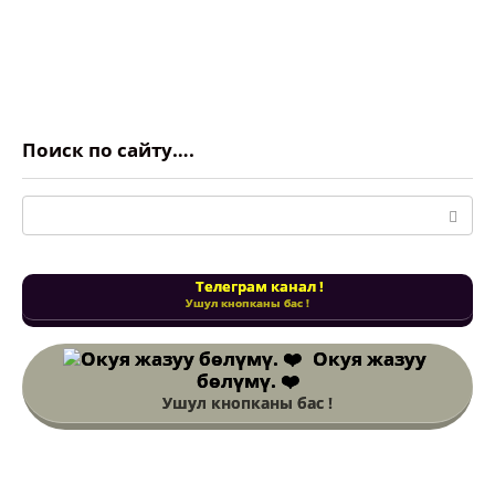
Поиск по сайту….
Поиск:
Телеграм канал !
Ушул кнопканы бас !
Окуя жазуу
бөлүмү. ❤️
Ушул кнопканы бас !