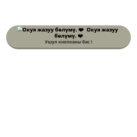
Окуя жазуу
бөлүмү. ❤️
Ушул кнопканы бас !