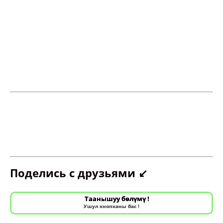
Поделись с друзьями ↙️
Таанышуу бөлүмү !
Ушул кнопканы бас !