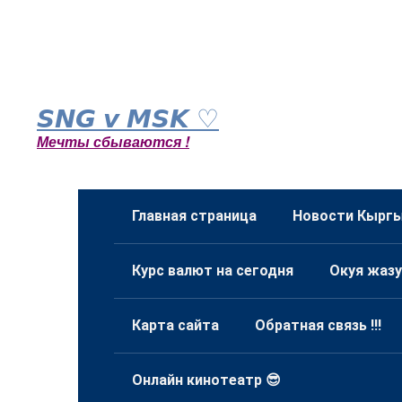
Перейти
к
𝙎𝙉𝙂 𝙫 𝙈𝙎𝙆 ♡
контенту
Мечты сбываются !
Главная страница
Новости Кыргы
Курс валют на сегодня
Окуя жазу
Карта сайта
Обратная связь !!!
Онлайн кинотеатр 😎