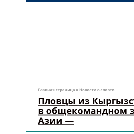
Главная страница
»
Новости о спорте.
Пловцы из Кыргызс
в общекомандном з
Азии —