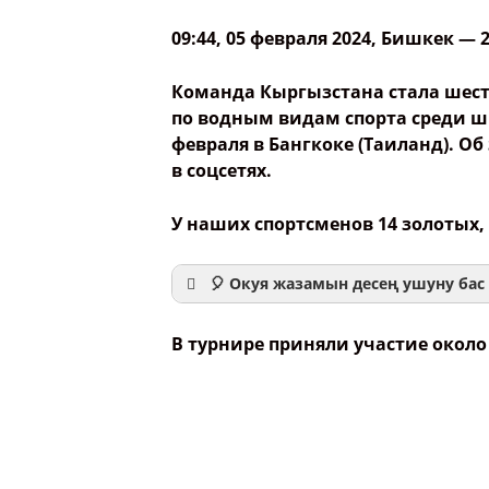
09:44, 05 февраля 2024
, Бишкек —
Команда Кыргызстана стала шес
по водным видам спорта среди шк
февраля в Бангкоке (Таиланд). О
в соцсетях.
У наших спортсменов 14 золотых,
🎈 Окуя жазамын десең ушуну бас 
В турнире приняли участие около
Ваше имя
Название сообщения