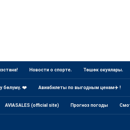
зстана!
Новости о спорте.
Төшөк окуялары.
у бөлүмү. ❤️
Авиабилеты по выгодным ценам✈️ !
AVIASALES (official site)
Прогноз погоды
Смо