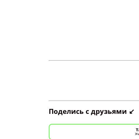
Поделись с друзьями ↙️
Т
Уш