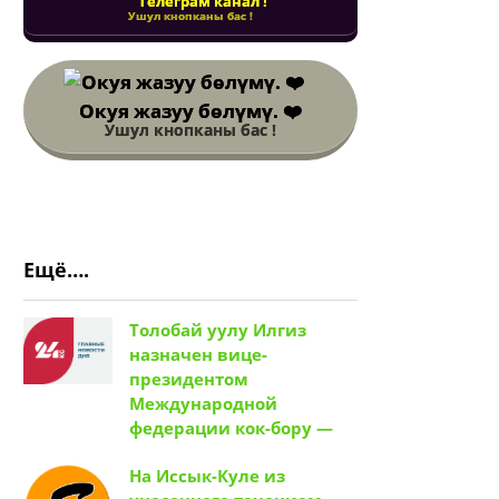
Телеграм канал !
Ушул кнопканы бас !
Окуя жазуу бөлүмү. ❤️
Ушул кнопканы бас !
Ещё….
Толобай уулу Илгиз
назначен вице-
президентом
Международной
федерации кок-бору —
На Иссык-Куле из