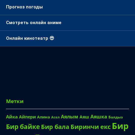
Прогноз погоды
Смотреть онлайн аниме
Онлайн кинотеатр 😎
Метки
Аялым
Аяшка
Айка
Айпери
Аяш
Алина
Балдыз
Асел
Бир
Бир байке
Биринчи екс
Бир бала