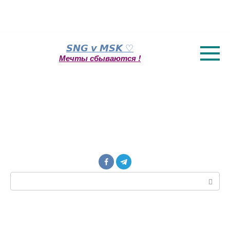
Перейти
𝙎𝙉𝙂 𝙫 𝙈𝙎𝙆 ♡
к
Мечты сбываются !
контенту
Поиск: