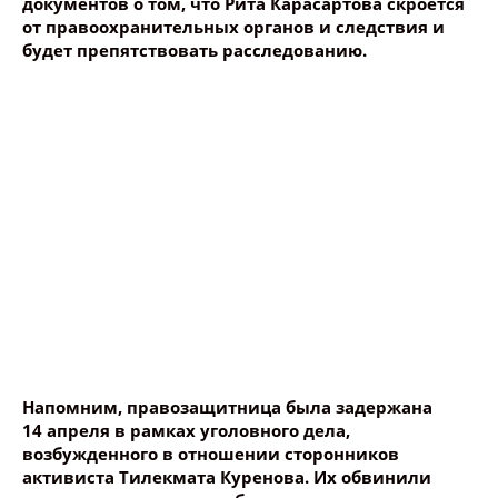
документов о том, что Рита Карасартова скроется
Название сообщения
от правоохранительных органов и следствия и
будет препятствовать расследованию.
Опубликовать контент
Напомним, правозащитница была задержана
14 апреля в рамках уголовного дела,
возбужденного в отношении сторонников
активиста Тилекмата Куренова. Их обвинили