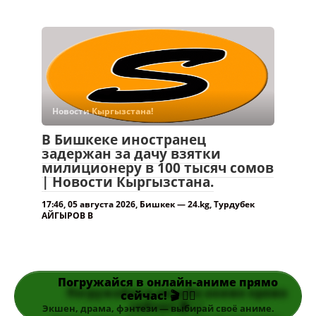
Новости Кыргызстана!
В Бишкеке иностранец
задержан за дачу взятки
милиционеру в 100 тысяч сомов
| Новости Кыргызстана.
17:46, 05 августа 2026, Бишкек — 24.kg, Турдубек
АЙГЫРОВ В
Погружайся в онлайн-аниме прямо
сейчас! 🎬 👆🏻
Экшен, драма, фэнтези — выбирай своё аниме.