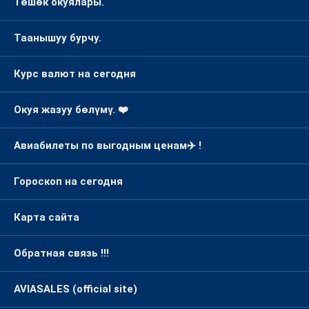
Төшөк окуялары.
Таанышуу бурчу.
Курс валют на сегодня
Окуя жазуу бөлүмү. ❤️
Авиабилеты по выгодным ценам✈️ !
Гороскоп на сегодня
Карта сайта
Обратная связь !!!
AVIASALES (official site)