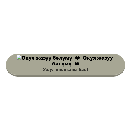
Окуя жазуу
бөлүмү. ❤️
Ушул кнопканы бас !