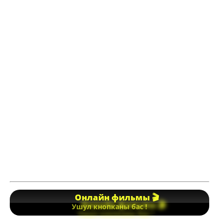
Онлайн фильмы 🎬
Ушул кнопканы бас !