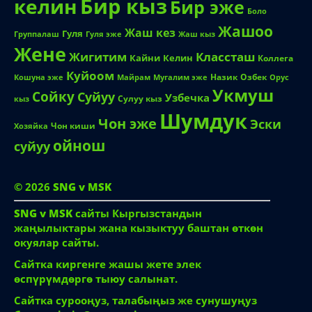
Бир кыз
келин
Бир эже
Боло
Жашоо
Жаш кез
Гуля
Группалаш
Жаш кыз
Гуля эже
Жене
Жигитим
Классташ
Кайни
Келин
Коллега
Куйоом
Назик
Озбек
Кошуна эже
Майрам
Мугалим эже
Орус
Укмуш
Сойку
Суйуу
Узбечка
Сулуу кыз
кыз
Шумдук
Чон эже
Эски
Чон киши
Хозяйка
ойнош
суйуу
© 2026
SNG v MSK
SNG v MSK
сайты Кыргызстандын
жаңылыктары жана кызыктуу баштан өткөн
окуялар сайты.
Сайтка киргенге жашы жете элек
өспүрүмдөргө тыюу салынат.
Сайтка сурооңуз, талабыңыз же сунушуңуз