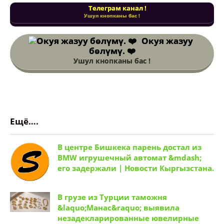
Телеграм канал !
Ушул кнопканы бас !
Окуя жазуу
бөлүмү. ❤️
Ушул кнопканы бас !
Ещё….
В центре Бишкека парень достал из
BMW игрушечный автомат &mdash;
его задержали | Новости Кыргызстана.
В грузе из Турции таможня
&laquo;Манас&raquo; выявила
незадекларированные ювелирные