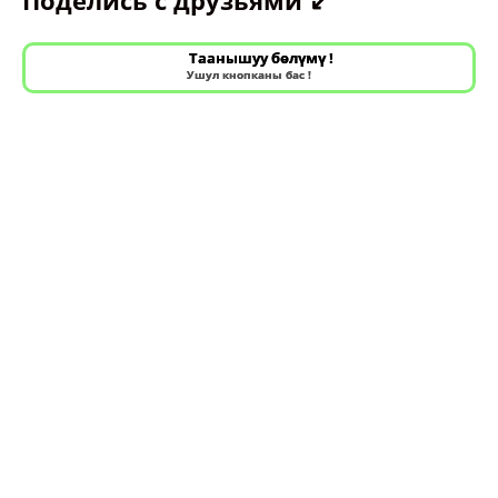
Таанышуу бөлүмү !
Ушул кнопканы бас !