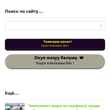
Поиск по сайту….
Поиск:
Телеграм канал !
Ушул кнопканы бас !
Окуя жазуу
бөлүмү. ❤️
Ушул кнопканы бас !
Ещё….