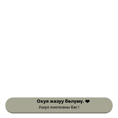
Окуя жазуу
бөлүмү. ❤️
Ушул кнопканы бас !