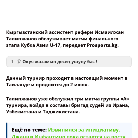
Кыргызстанский ассистент рефери Исмаилжан
Талипжанов обслуживает матчи финального
этапа Кубка Азии U-17, передает
Prosports.kg
.
🎈 Окуя жазамын десең ушуну бас !
Данный турнир проходит в настоящий момент в
Таиланде и продлится до 2 июля.
Талипжанов уже обслужил три матча группы «А»
Ваше имя
турнира, войдя в составы бригад судей из Ирана,
Узбекистана и Таджикистана.
Название сообщения
Ещё по теме:
Извинился за инициативу.
Джанни Инфантино пока остается на посту
Опубликовать контент