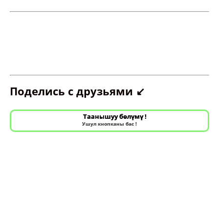
Поделись с друзьями ↙️
Таанышуу бөлүмү !
Ушул кнопканы бас !