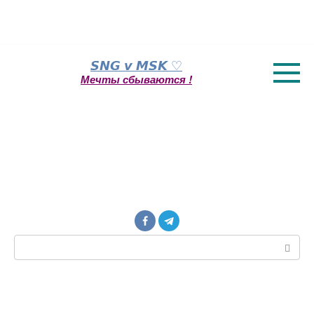
Перейти
𝙎𝙉𝙂 𝙫 𝙈𝙎𝙆 ♡
к
Мечты сбываются !
контенту
Поиск: