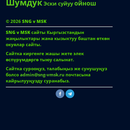
Укмуш
Чон эже
Чон киши
Хозяйка
Шумдук
ойнош
Эски суйуу
© 2026
SNG v MSK
SNG v MSK
сайты Кыргызстандын
жаңылыктары жана кызыктуу баштан өткөн
окуялар сайты.
Сайтка киргенге жашы жете элек
өспүрүмдөргө тыюу салынат.
Сайтка сурооңуз, талабыңыз же сунушуңуз
болсо
admin@sng-vmsk.ru
почтасына
кайрылууңузду суранабыз.