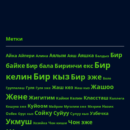
Метки
Бир
Аялым
Аяшка
Айка
Айпери
Аяш
Алина
Балдыз
Бир
байке
Биринчи екс
Бир бала
Бир кыз
келин
Бир эже
Боло
Жашоо
Жаш кез
Гуля
Группалаш
Жаш кыз
Гуля эже
Жене
Жигитим
Классташ
Кайни
Келин
Коллега
Куйоом
Назик
Кошуна эже
Майрам
Мугалим эже
Мээрим
Сойку
Суйуу
Узбечка
Озбек
Сулуу кыз
Орус кыз