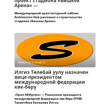
проект стадиона «Бишкек
Арена» —
Международный архитектурный паблик
Architecture Hub рассказал о строительстве
стадиона «Бишкек Арена».
Новости о спорте.
Илгиз Төлөбай уулу назначен
вице-президентом
международной федерации
көк-бөрү
«Sport АКИpress» — Решением президента
международной федерации көк-бөрү (IFKB)
Талантбека Кенжеева Илгиз