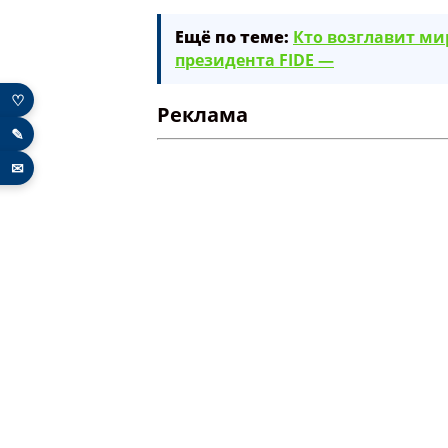
Ещё по теме:
Кто возглавит м
президента FIDE —
♡
Реклама
✎
✉