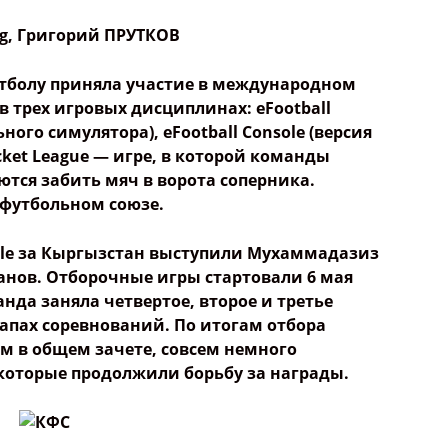
g
,
Григорий ПРУТКОВ
тболу приняла участие в международном
 в трех игровых дисциплинах: eFootball
ного симулятора), eFootball Console (версия
cket League — игре, в которой команды
тся забить мяч в ворота соперника.
футбольном союзе.
bile за Кыргызстан выступили Мухаммадазиз
нов. Отборочные игры стартовали 6 мая
нда заняла четвертое, второе и третье
тапах соревнований. По итогам отбора
м в общем зачете, совсем немного
 которые продолжили борьбу за награды.