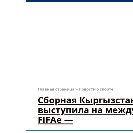
Главная страница
»
Новости о спорте.
Сборная Кыргызста
выступила на межд
FIFAe —