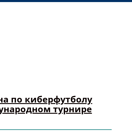
на по киберфутболу
ународном турнире