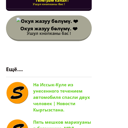
Телеграм канал !
Ушул кнопканы бас !
Окуя жазуу бөлүмү. ❤️
Ушул кнопканы бас !
Ещё….
На Иссык-Куле из
унесенного течением
автомобиля спасли двух
человек | Новости
Кыргызстана.
Пять мешков марихуаны