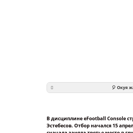
🎈 Окуя ж
Ваше и
В дисциплине eFootball Console с
Эстебесов. Отбор начался 15 апре
сначала заняла третье место в гр