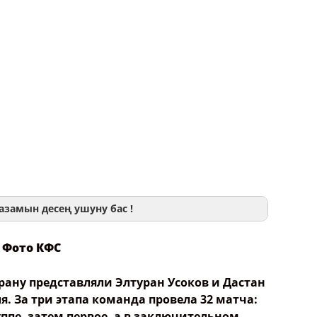
азамын десең ушуну бас !
Фото КФС
мя
трану представляли Элтуран Усоков и Дастан
ля. За три этапа команда провела 32 матча:
уппе, затем первое, а в заключительном