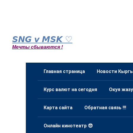
Перейти
к
𝙎𝙉𝙂 𝙫 𝙈𝙎𝙆 ♡
контенту
Мечты сбываются !
Главная страница
Новости Кыргы
Курс валют на сегодня
Окуя жазу
Карта сайта
Обратная связь !!!
Онлайн кинотеатр 😎