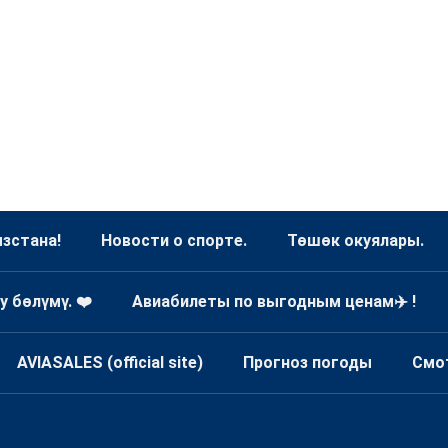
зстана!
Новости о спорте.
Төшөк окуялары.
у бөлүмү. ❤️
Авиабилеты по выгодным ценам✈️ !
AVIASALES (official site)
Прогноз погоды
Смо