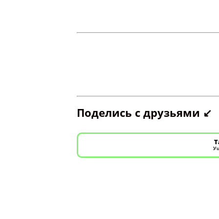
Поделись с друзьями ↙️
Т
Уш