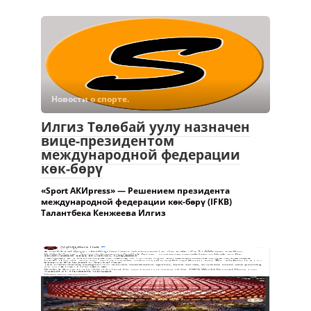
Новости о спорте.
Илгиз Төлөбай уулу назначен
вице-президентом
международной федерации
көк-бөрү
«Sport АКИpress» — Решением президента
международной федерации көк-бөрү (IFKB)
Талантбека Кенжеева Илгиз