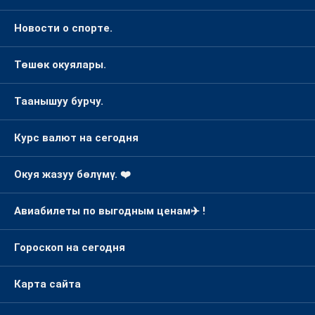
Новости о спорте.
Төшөк окуялары.
Таанышуу бурчу.
Курс валют на сегодня
Окуя жазуу бөлүмү. ❤️
Авиабилеты по выгодным ценам✈️ !
Гороскоп на сегодня
Карта сайта