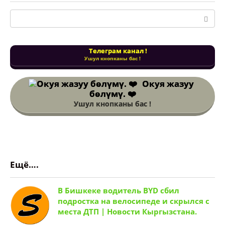
Поиск:
Телеграм канал !
Ушул кнопканы бас !
Окуя жазуу
бөлүмү. ❤️
Ушул кнопканы бас !
Ещё….
В Бишкеке водитель BYD сбил
подростка на велосипеде и скрылся с
места ДТП | Новости Кыргызстана.