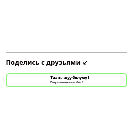
Поделись с друзьями ↙️
Таанышуу бөлүмү !
Ушул кнопканы бас !