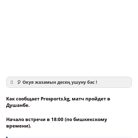
🎈 Окуя жазамын десең ушуну бас !
Как сообщает Prosports.kg, матч пройдет в
Душанбе.
Начало встречи в 18:00 (по бишкекскому
Ваше имя
времени).