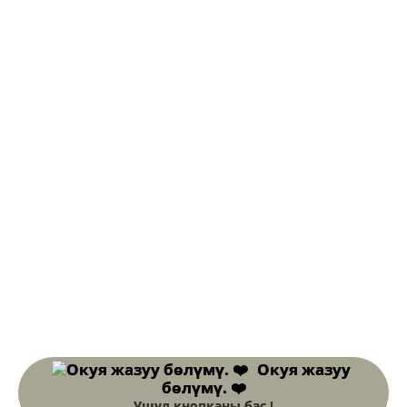
Окуя жазуу
бөлүмү. ❤️
Ушул кнопканы бас !