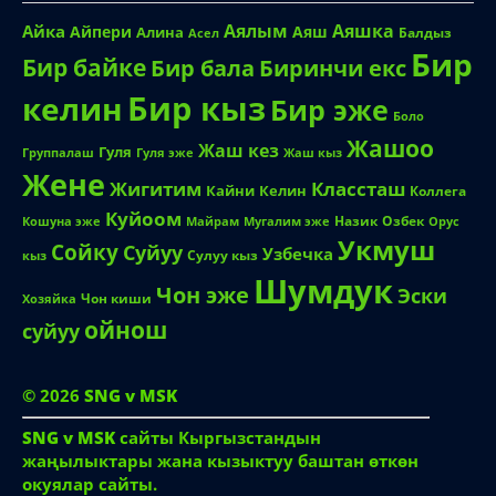
Аялым
Аяшка
Айка
Айпери
Аяш
Алина
Балдыз
Асел
Бир
Бир байке
Биринчи екс
Бир бала
Бир кыз
келин
Бир эже
Боло
Жашоо
Жаш кез
Гуля
Группалаш
Жаш кыз
Гуля эже
Жене
Жигитим
Классташ
Кайни
Келин
Коллега
Куйоом
Назик
Озбек
Кошуна эже
Майрам
Мугалим эже
Орус
Укмуш
Сойку
Суйуу
Узбечка
Сулуу кыз
кыз
Шумдук
Чон эже
Эски
Чон киши
Хозяйка
ойнош
суйуу
© 2026
SNG v MSK
SNG v MSK
сайты Кыргызстандын
жаңылыктары жана кызыктуу баштан өткөн
окуялар сайты.