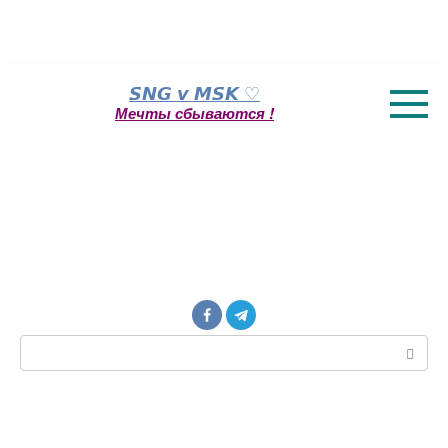
Перейти
𝙎𝙉𝙂 𝙫 𝙈𝙎𝙆 ♡
к
Мечты сбываются !
контенту
Поиск: