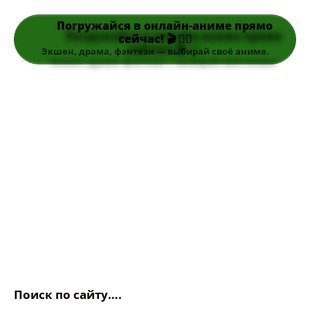
Погружайся в онлайн-аниме прямо
сейчас! 🎬 👆🏻
Экшен, драма, фэнтези — выбирай своё аниме.
Поиск по сайту….