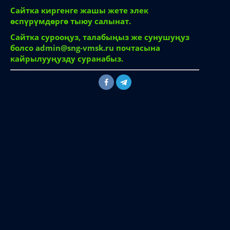
Сайтка киргенге жашы жете элек
өспүрүмдөргө тыюу салынат.
Сайтка сурооңуз, талабыңыз же сунушуңуз
болсо
admin@sng-vmsk.ru
почтасына
кайрылууңузду суранабыз.