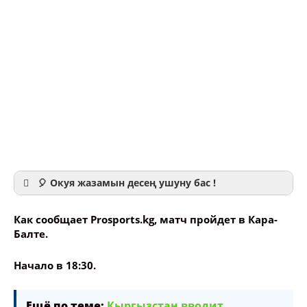
🎈 Окуя жазамын десең ушуну бас !
Как сообщает Prosports.kg, матч пройдет в Кара-
Балте.
Начало в 18:30.
Ваше имя
Ещё по теме:
Кыргызстан вводит