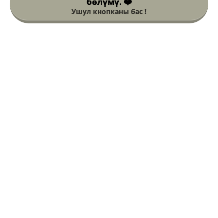
бөлүмү. ❤️
Ушул кнопканы бас !