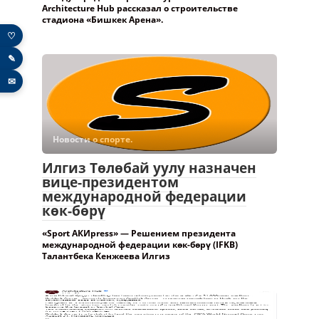
Architecture Hub рассказал о строительстве
стадиона «Бишкек Арена».
♡
✎
✉
Новости о спорте.
Илгиз Төлөбай уулу назначен
вице-президентом
международной федерации
көк-бөрү
«Sport АКИpress» — Решением президента
международной федерации көк-бөрү (IFKB)
Талантбека Кенжеева Илгиз