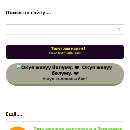
Поиск по сайту….
Поиск:
Телеграм канал !
Ушул кнопканы бас !
Окуя жазуу
бөлүмү. ❤️
Ушул кнопканы бас !
Ещё….
Пять мешков марихуаны в багажнике.