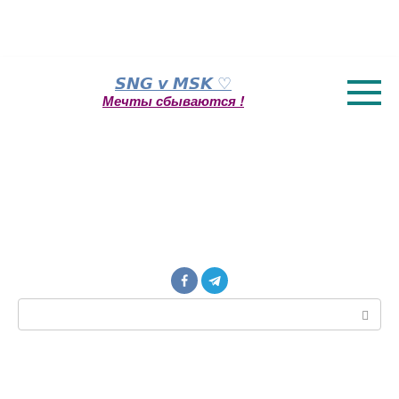
Перейти
𝙎𝙉𝙂 𝙫 𝙈𝙎𝙆 ♡
к
Мечты сбываются !
контенту
Поиск: