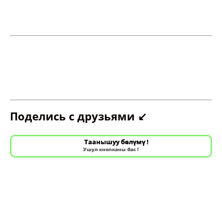
Поделись с друзьями ↙️
Таанышуу бөлүмү !
Ушул кнопканы бас !