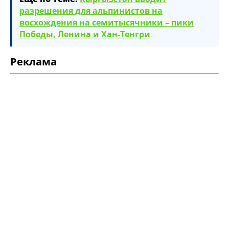
Название сообщения
разрешения для альпинистов на
восхождения на семитысячники – пики
Опубликовать контент
Победы, Ленина и Хан-Тенгри
Реклама