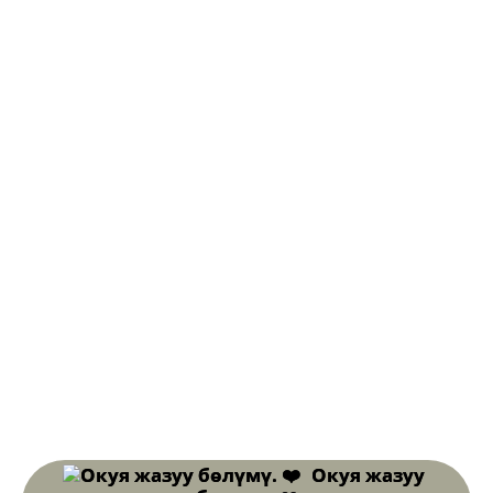
Окуя жазуу