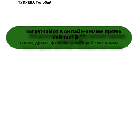
ТУКУЕВА Толобай
Погружайся в онлайн-аниме прямо
сейчас! 🎬 👆🏻
Экшен, драма, фэнтези — выбирай своё аниме.