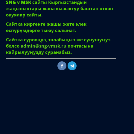
SNG v MSK
сайты Кыргызстандын
жаңылыктары жана кызыктуу баштан өткөн
окуялар сайты.
Сайтка киргенге жашы жете элек
өспүрүмдөргө тыюу салынат.
Сайтка сурооңуз, талабыңыз же сунушуңуз
болсо
admin@sng-vmsk.ru
почтасына
кайрылууңузду суранабыз.