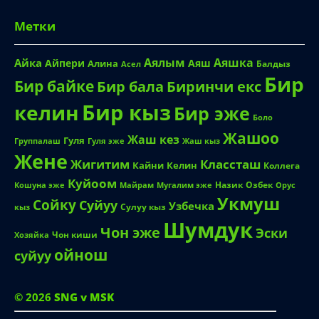
Метки
Аялым
Аяшка
Айка
Айпери
Аяш
Алина
Балдыз
Асел
Бир
Бир байке
Биринчи екс
Бир бала
Бир кыз
келин
Бир эже
Боло
Жашоо
Жаш кез
Гуля
Группалаш
Жаш кыз
Гуля эже
Жене
Жигитим
Классташ
Кайни
Келин
Коллега
Куйоом
Назик
Озбек
Кошуна эже
Майрам
Мугалим эже
Орус
Укмуш
Сойку
Суйуу
Узбечка
Сулуу кыз
кыз
Шумдук
Чон эже
Эски
Чон киши
Хозяйка
ойнош
суйуу
© 2026
SNG v MSK