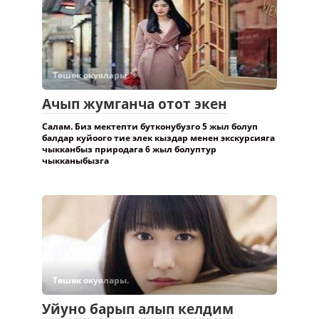
Төшөк окуялары.
Ачып жумганча отот экен
Салам. Биз мектепти бутконубузго 5 жыл болуп
балдар куйоого тие элек кыздар менен экскурсияга
чыкканбыз природага 6 жыл болуптур
чыкканыбызга
Төшөк окуялары.
Уйуно барып алып келдим