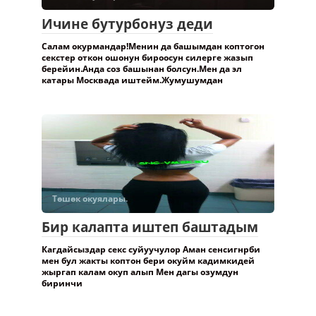
Ичине бутурбонуз деди
Салам окурмандар!Менин да башымдан коптогон
секстер откон ошонун бироосун силерге жазып
берейин.Анда соз башынан болсун.Мен да эл
катары Москвада иштейм.Жумушумдан
Төшөк окуялары.
Бир калапта иштеп баштадым
Кагдайсыздар секс суйуучулор Аман сенсигнрби
мен бул жакты коптон бери окуйм кадимкидей
жыргап калам окуп алып Мен дагы озумдун
биринчи