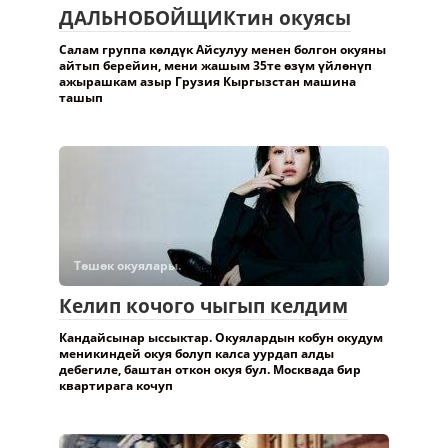
ДАЛЬНОБОЙЩИКтин окуясы
Салам группа көлдүк Айсулуу менен болгон окуяны
айтып берейин, мени жашым 35те өзүм үйлөнүп
ажырашкам азыр Грузия Кыргызстан машина
ташып
Төшөк окуялары.
Келип кочого чыгып келдим
Кандайсынар ыссыктар. Окуялардын кобун окудум
меникиндей окуя болуп калса уурдап алды
дебегиле, баштан откон окуя бул. Москвада бир
квартирага кочуп