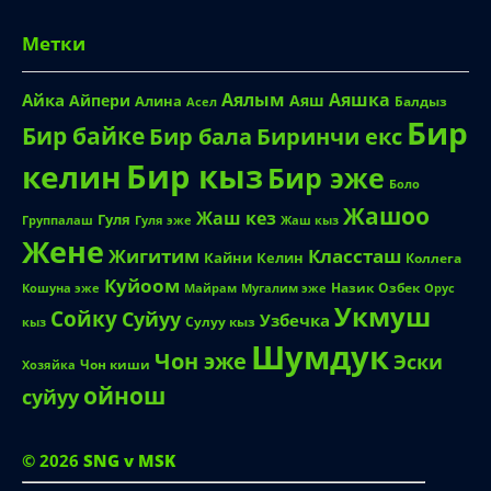
Метки
Аялым
Аяшка
Айка
Айпери
Аяш
Алина
Балдыз
Асел
Бир
Бир байке
Биринчи екс
Бир бала
Бир кыз
келин
Бир эже
Боло
Жашоо
Жаш кез
Гуля
Группалаш
Жаш кыз
Гуля эже
Жене
Жигитим
Классташ
Кайни
Келин
Коллега
Куйоом
Назик
Озбек
Кошуна эже
Майрам
Мугалим эже
Орус
Укмуш
Сойку
Суйуу
Узбечка
Сулуу кыз
кыз
Шумдук
Чон эже
Эски
Чон киши
Хозяйка
ойнош
суйуу
© 2026
SNG v MSK