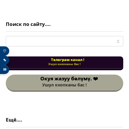
Поиск по сайту….
Поиск:
♡
Телеграм канал !
✎
Ушул кнопканы бас !
✉
Окуя жазуу
бөлүмү. ❤️
Ушул кнопканы бас !
Ещё….