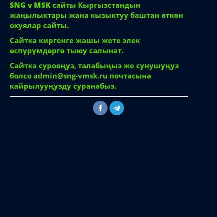
SNG v MSK
сайты Кыргызстандын
жаңылыктары жана кызыктуу баштан өткөн
окуялар сайты.
Сайтка киргенге жашы жете элек
өспүрүмдөргө тыюу салынат.
Сайтка сурооңуз, талабыңыз же сунушуңуз
болсо
admin@sng-vmsk.ru
почтасына
кайрылууңузду суранабыз.