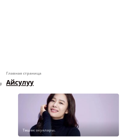
Главная страница
Айсулуу
Төшөк окуялары.