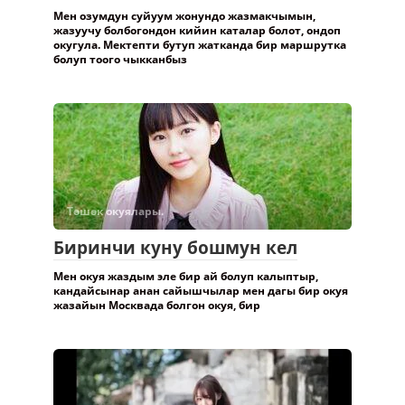
Мен озумдун суйуум жонундо жазмакчымын,
жазуучу болбогондон кийин каталар болот, ондоп
окугула. Мектепти бутуп жатканда бир маршрутка
болуп тоого чыкканбыз
Төшөк окуялары.
Биринчи куну бошмун кел
Мен окуя жаздым эле бир ай болуп калыптыр,
кандайсынар анан сайышчылар мен дагы бир окуя
жазайын Москвада болгон окуя, бир