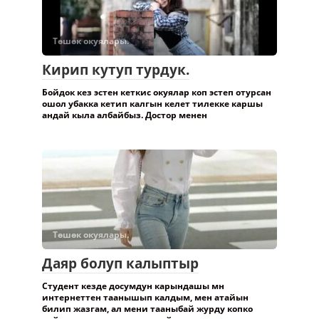
Төшөк окуялары.
Кирип кутуп турдук.
Бойдок кез эстен кеткис окуялар коп эстеп отурсан
ошол убакка кетип калгын келет тилекке каршы
андай кыла албайбыз. Достор менен
Төшөк окуялары.
Даяр болуп калыптыр
Студент кезде досумдун карындашы мн
интернеттен таанышып калдым, мен атайын
билип жазгам, ал мени тааныбай журду копко