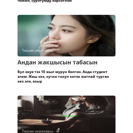
чейин, суротумду корсотпой
Төшөк окуялары.
Андан жакшысын табасын
Бул окуя тээ 10 жыл мурун болгон. Анда студент
элем. Жаш кез, кучко толуп коток жатпай турган
кез эле, азыр
Төшөк окуялары.