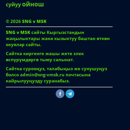
ойнош
суйуу
© 2026
SNG v MSK
SNG v MSK
сайты Кыргызстандын
жаңылыктары жана кызыктуу баштан өткөн
окуялар сайты.
Сайтка киргенге жашы жете элек
өспүрүмдөргө тыюу салынат.
Сайтка сурооңуз, талабыңыз же сунушуңуз
болсо
admin@sng-vmsk.ru
почтасына
кайрылууңузду суранабыз.