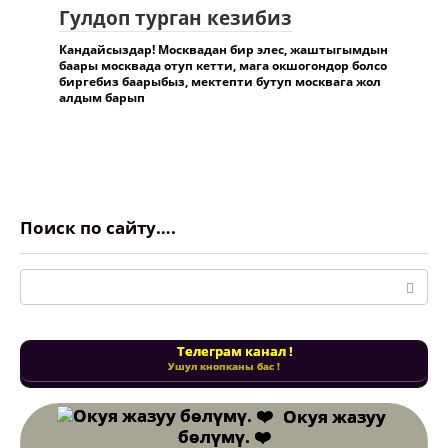
Гулдоп турган кезибиз
Кандайсыздар! Москвадан бир элес, жаштыгымдын
баары москвада отуп кетти, мага окшогондор болсо
биргебиз баарыбыз, мектепти бутуп москвага жол
алдым барып
Поиск по сайту….
Поиск:
Телеграм канал !
Ушул кнопканы бас !
Окуя жазуу
бөлүмү. ❤️