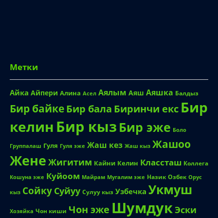
Метки
Аялым
Аяшка
Айка
Айпери
Аяш
Алина
Балдыз
Асел
Бир
Бир байке
Биринчи екс
Бир бала
Бир кыз
келин
Бир эже
Боло
Жашоо
Жаш кез
Гуля
Группалаш
Жаш кыз
Гуля эже
Жене
Жигитим
Классташ
Кайни
Келин
Коллега
Куйоом
Назик
Озбек
Кошуна эже
Майрам
Мугалим эже
Орус
Укмуш
Сойку
Суйуу
Узбечка
Сулуу кыз
кыз
Шумдук
Чон эже
Эски
Чон киши
Хозяйка