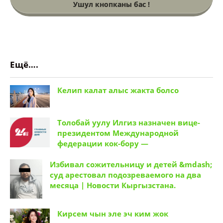
Ушул кнопканы бас !
Ещё….
Келип калат алыс жакта болсо
Толобай уулу Илгиз назначен вице-
президентом Международной
федерации кок-бору —
Избивал сожительницу и детей &mdash;
суд арестовал подозреваемого на два
месяца | Новости Кыргызстана.
Кирсем чын эле эч ким жок