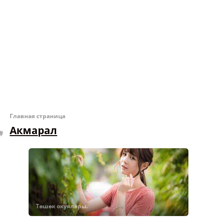
Главная страница
Акмарал
Төшөк окуялары.