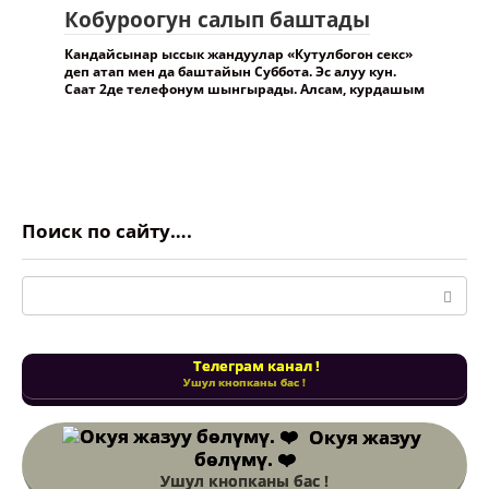
Кобуроогун салып баштады
Кандайсынар ыссык жандуулар «Кутулбогон секс»
деп атап мен да баштайын Суббота. Эс алуу кун.
Саат 2де телефонум шынгырады. Алсам, курдашым
Поиск по сайту….
Поиск:
Телеграм канал !
Ушул кнопканы бас !
Окуя жазуу
бөлүмү. ❤️
Ушул кнопканы бас !