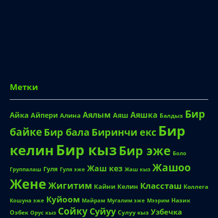
Метки
Бир
Аялым
Аяшка
Айка
Айпери
Аяш
Алина
Балдыз
Бир
байке
Биринчи екс
Бир бала
Бир кыз
келин
Бир эже
Боло
Жашоо
Жаш кез
Гуля
Группалаш
Жаш кыз
Гуля эже
Жене
Жигитим
Классташ
Кайни
Келин
Коллега
Куйоом
Назик
Кошуна эже
Майрам
Мугалим эже
Мээрим
Сойку
Суйуу
Узбечка
Озбек
Сулуу кыз
Орус кыз