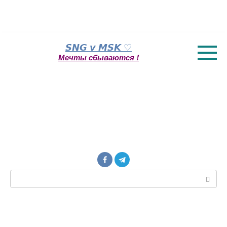
Перейти
𝙎𝙉𝙂 𝙫 𝙈𝙎𝙆 ♡
к
Мечты сбываются !
контенту
Поиск: