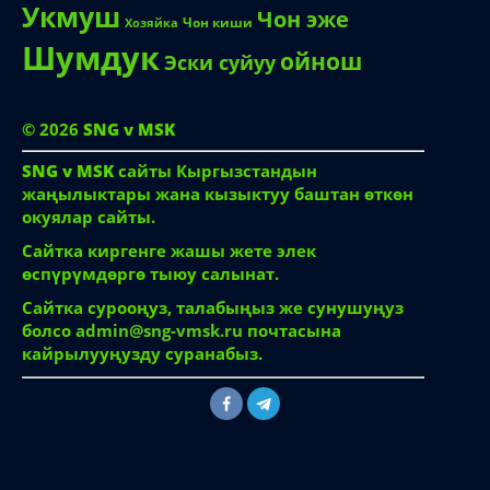
Укмуш
Чон эже
Чон киши
Хозяйка
Шумдук
ойнош
Эски суйуу
© 2026
SNG v MSK
SNG v MSK
сайты Кыргызстандын
жаңылыктары жана кызыктуу баштан өткөн
окуялар сайты.
Сайтка киргенге жашы жете элек
өспүрүмдөргө тыюу салынат.
Сайтка сурооңуз, талабыңыз же сунушуңуз
болсо
admin@sng-vmsk.ru
почтасына
кайрылууңузду суранабыз.