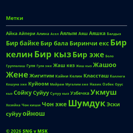
Метки
Аялым
Аяшка
Айка
Айпери
Аяш
Алина
Балдыз
Асел
Бир
Бир байке
Биринчи екс
Бир бала
Бир кыз
келин
Бир эже
Боло
Жашоо
Жаш кез
Гуля
Группалаш
Жаш кыз
Гуля эже
Жене
Жигитим
Классташ
Кайни
Келин
Коллега
Куйоом
Назик
Озбек
Кошуна эже
Майрам
Мугалим эже
Орус
Укмуш
Сойку
Суйуу
Узбечка
Сулуу кыз
кыз
Шумдук
Чон эже
Эски
Чон киши
Хозяйка
ойнош
суйуу
© 2026
SNG v MSK