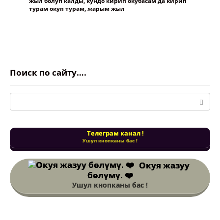
жыл болуп калды, кундо кирип окубасам да кирип
турам окуп турам, жарым жыл
Поиск по сайту….
Поиск:
Телеграм канал !
Ушул кнопканы бас !
Окуя жазуу
бөлүмү. ❤️
Ушул кнопканы бас !