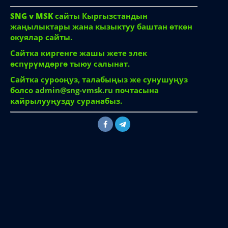
SNG v MSK
сайты Кыргызстандын
жаңылыктары жана кызыктуу баштан өткөн
окуялар сайты.
Сайтка киргенге жашы жете элек
өспүрүмдөргө тыюу салынат.
Сайтка сурооңуз, талабыңыз же сунушуңуз
болсо
admin@sng-vmsk.ru
почтасына
кайрылууңузду суранабыз.