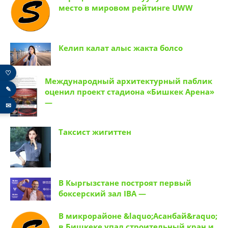
место в мировом рейтинге UWW
Келип калат алыс жакта болсо
♡
Международный архитектурный паблик
✎
оценил проект стадиона «Бишкек Арена»
—
✉
Таксист жигиттен
В Кыргызстане построят первый
боксерский зал IBA —
В микрорайоне &laquo;Асанбай&raquo;
в Бишкеке упал строительный кран и