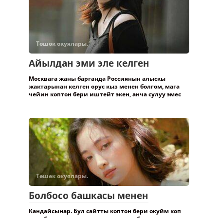
Төшөк окуялары.
Айылдан эми эле келген
Москвага жаны барганда Россиянын алыскы
жактарынан келген орус кыз менен болгом, мага
чейин коптон бери иштейт экен, анча сулуу эмес
Төшөк окуялары.
Болбосо башкасы менен
Кандайсынар. Бул сайтты коптон бери окуйм коп