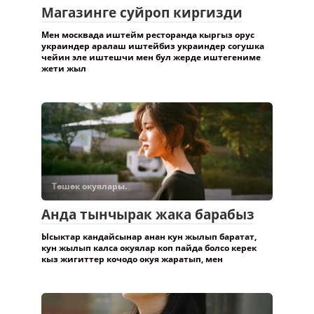
Магазинге суйроп киргизди
Мен москвада иштейм ресторанда кыргыз орус
украиндер аралаш иштейбиз украиндер согушка
чейин эле иштешчи мен бул жерде иштегениме
жети жыл
Төшөк окуялары.
Анда тынчырак жака барабыз
Ысыктар кандайсынар анан кун жылып баратат,
кун жылып калса окуялар коп пайда болсо керек
кыз жигиттер кочодо окуя жаратып, мен