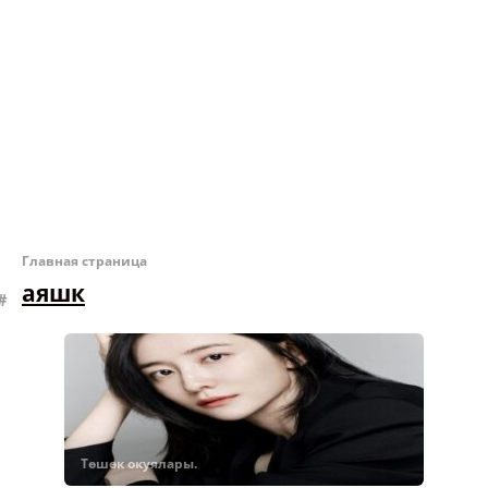
Главная страница
аяшк
Төшөк окуялары.