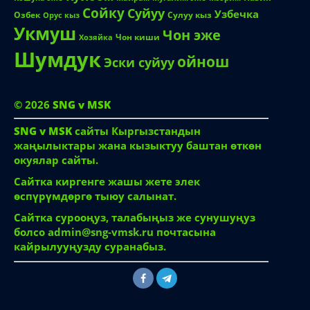
Сойку
Суйуу
Узбечка
Озбек
Сулуу кыз
Орус кыз
Укмуш
Чон эже
Чон киши
Хозяйка
Шумдук
ойнош
Эски суйуу
© 2026
SNG v MSK
SNG v MSK
сайты Кыргызстандын
жаңылыктары жана кызыктуу баштан өткөн
окуялар сайты.
Сайтка киргенге жашы жете элек
өспүрүмдөргө тыюу салынат.
Сайтка сурооңуз, талабыңыз же сунушуңуз
болсо
admin@sng-vmsk.ru
почтасына
кайрылууңузду суранабыз.