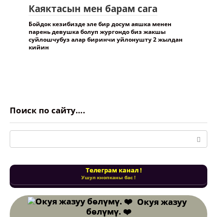
Каяктасын мен барам сага
Бойдок кезибизде эле бир досум аяшка менен
парень девушка болуп жургондо биз жакшы
суйлошчубуз алар биринчи уйлонушту 2 жылдан
кийин
Поиск по сайту….
Поиск:
Телеграм канал !
Ушул кнопканы бас !
Окуя жазуу
бөлүмү. ❤️