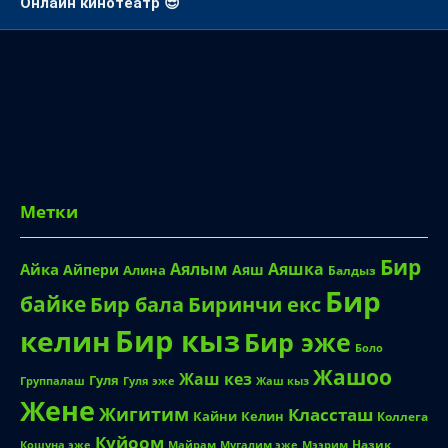
Онлайн кинотеатр 😎
Метки
Бир
Аялым
Аяшка
Айка
Айпери
Аяш
Алина
Балдыз
Бир
байке
Биринчи екс
Бир бала
Бир кыз
келин
Бир эже
Боло
Жашоо
Жаш кез
Гуля
Группалаш
Жаш кыз
Гуля эже
Жене
Жигитим
Классташ
Кайни
Келин
Коллега
Куйоом
Назик
Кошуна эже
Майрам
Мугалим эже
Мээрим