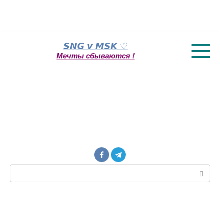
Перейти
𝙎𝙉𝙂 𝙫 𝙈𝙎𝙆 ♡
к
Мечты сбываются !
контенту
Поиск: