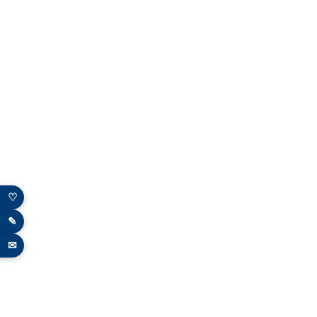
♡
✎
✉