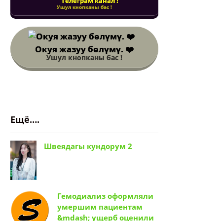
Телеграм канал !
Ушул кнопканы бас !
Окуя жазуу бөлүмү. ❤️
Ушул кнопканы бас !
Ещё….
Швеядагы кундорум 2
Гемодиализ оформляли
умершим пациентам
&mdash; ущерб оценили