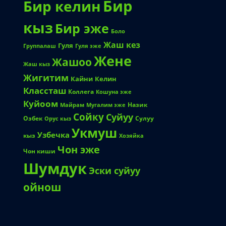
Бир
Бир келин
кыз
Бир эже
Боло
Жаш кез
Гуля
Группалаш
Гуля эже
Жене
Жашоо
Жаш кыз
Жигитим
Кайни
Келин
Классташ
Коллега
Кошуна эже
Куйоом
Назик
Майрам
Мугалим эже
Сойку
Суйуу
Озбек
Сулуу
Орус кыз
Укмуш
Узбечка
кыз
Хозяйка
Чон эже
Чон киши
Шумдук
Эски суйуу
ойнош