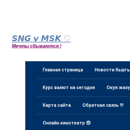
Перейти
к
𝙎𝙉𝙂 𝙫 𝙈𝙎𝙆 ♡
контенту
Мечты сбываются !
Главная страница
Новости Кыргы
Курс валют на сегодня
Окуя жазу
Карта сайта
Обратная связь !!!
Онлайн кинотеатр 😎