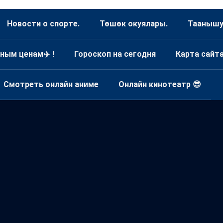
Новости о спорте.
Төшөк окуялары.
Таанышуу
ным ценам✈️ !
Гороскоп на сегодня
Карта сайт
Смотреть онлайн аниме
Онлайн кинотеатр 😎