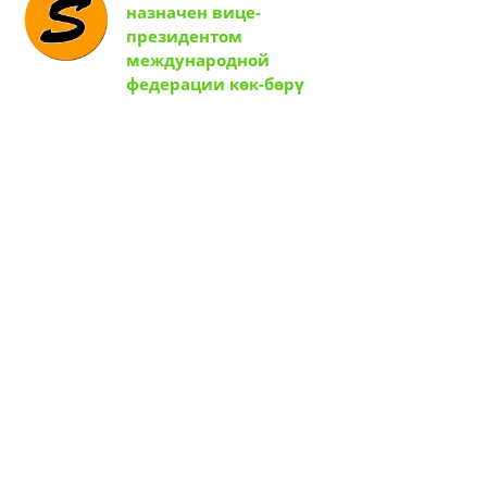
назначен вице-
президентом
международной
федерации көк-бөрү