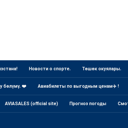
зстана!
Новости о спорте.
Төшөк окуялары.
у бөлүмү. ❤️
Авиабилеты по выгодным ценам✈️ !
AVIASALES (official site)
Прогноз погоды
Смо