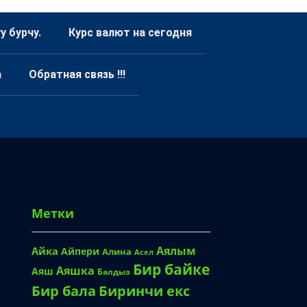
 бурчу.
Курс валют на сегодня
а
Обратная связь !!!
Метки
Аялым
Айка
Айпери
Алина
Асел
Бир байке
Аяшка
Аяш
Балдыз
Биринчи екс
Бир бала