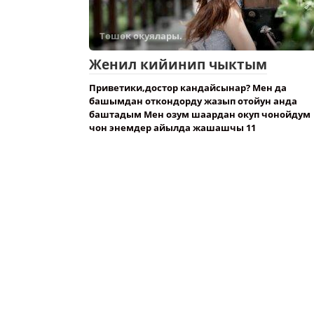
Төшөк окуялары.
Женил кийинип чыктым
Приветики,достор кандайсынар? Мен да
башымдан откондорду жазып отойун анда
баштадым Мен озум шаардан окуп чонойдум
чон энемдер айылда жашашчы 11