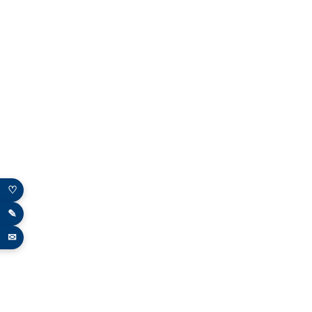
♡
✎
✉