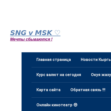
Перейти
к
𝙎𝙉𝙂 𝙫 𝙈𝙎𝙆 ♡
контенту
Мечты сбываются !
Главная страница
Новости Кыргы
Курс валют на сегодня
Окуя жазу
Карта сайта
Обратная связь !!!
Онлайн кинотеатр 😎