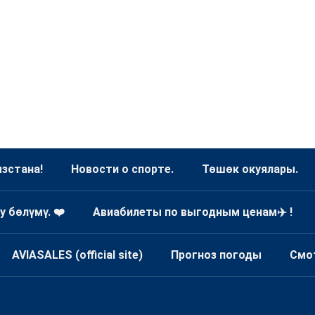
зстана!
Новости о спорте.
Төшөк окуялары.
у бөлүмү. ❤️
Авиабилеты по выгодным ценам✈️ !
AVIASALES (official site)
Прогноз погоды
Смо