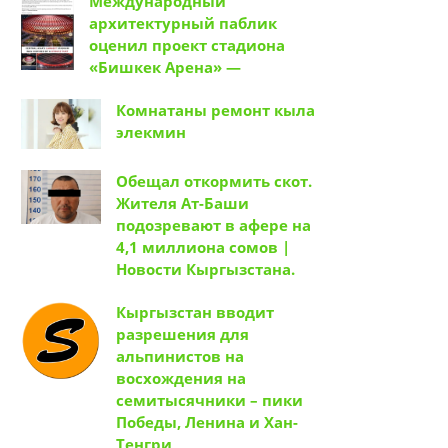
Международный
архитектурный паблик
оценил проект стадиона
«Бишкек Арена» —
Комнатаны ремонт кыла
элекмин
Обещал откормить скот.
Жителя Ат-Баши
подозревают в афере на
4,1 миллиона сомов |
Новости Кыргызстана.
Кыргызстан вводит
разрешения для
альпинистов на
восхождения на
семитысячники – пики
Победы, Ленина и Хан-
Тенгри