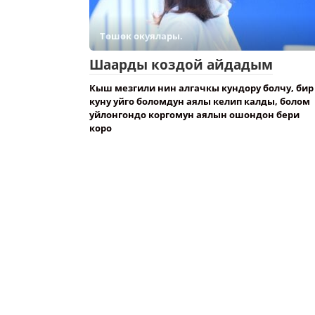
Төшөк окуялары.
Шаарды коздой айдадым
Кыш мезгили нин алгачкы кундору болчу, бир
куну уйго боломдун аялы келип калды, болом
уйлонгондо коргомун аялын ошондон бери
коро