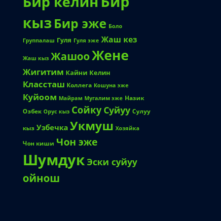
Бир
Бир келин
кыз
Бир эже
Боло
Жаш кез
Гуля
Группалаш
Гуля эже
Жене
Жашоо
Жаш кыз
Жигитим
Кайни
Келин
Классташ
Коллега
Кошуна эже
Куйоом
Назик
Майрам
Мугалим эже
Сойку
Суйуу
Озбек
Сулуу
Орус кыз
Укмуш
Узбечка
кыз
Хозяйка
Чон эже
Чон киши
Шумдук
Эски суйуу
ойнош