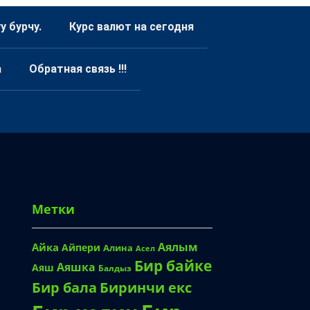
 бурчу.
Курс валют на сегодня
а
Обратная связь !!!
Метки
Аялым
Айка
Айпери
Алина
Асел
Бир байке
Аяшка
Аяш
Балдыз
Биринчи екс
Бир бала