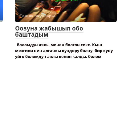
Төшөк окуялары.
Оозуна жабышып обо
баштадым
Боломдун аялы менен болгон секс. Кыш
мезгили нин алгачкы кундору болчу, бир куну
уйго боломдун аялы келип калды, болом