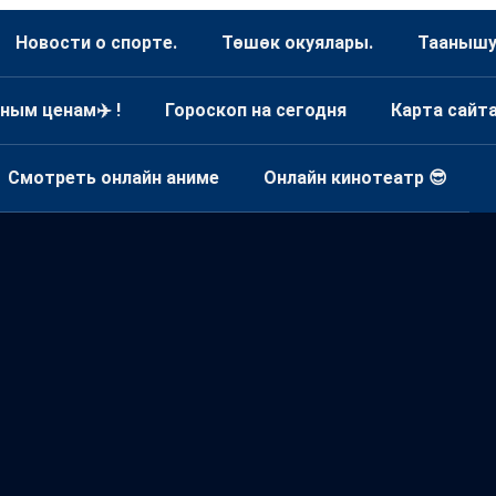
Новости о спорте.
Төшөк окуялары.
Таанышуу
ным ценам✈️ !
Гороскоп на сегодня
Карта сайт
Смотреть онлайн аниме
Онлайн кинотеатр 😎