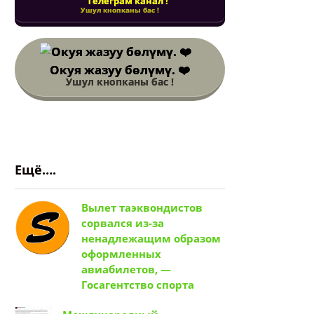
Телеграм канал !
Ушул кнопканы бас !
Окуя жазуу бөлүмү. ❤️
Ушул кнопканы бас !
Ещё….
Вылет таэквондистов
сорвался из-за
ненадлежащим образом
оформленных
авиабилетов, —
Госагентство спорта