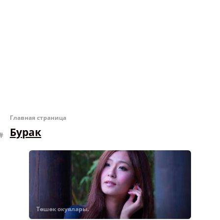
Главная страница
Бурак
Төшөк окуялары.