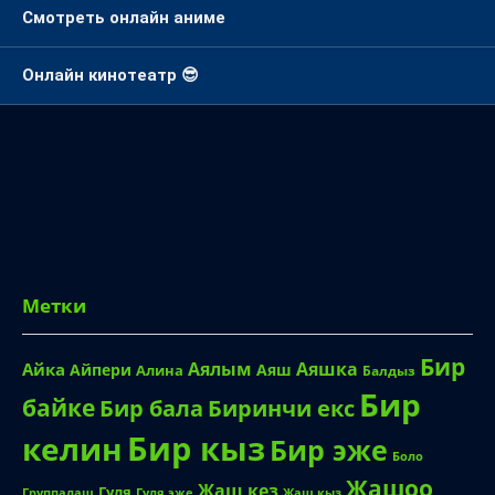
Смотреть онлайн аниме
Онлайн кинотеатр 😎
Метки
Бир
Аялым
Аяшка
Айка
Айпери
Аяш
Алина
Балдыз
Бир
байке
Биринчи екс
Бир бала
Бир кыз
келин
Бир эже
Боло
Жашоо
Жаш кез
Гуля
Группалаш
Жаш кыз
Гуля эже