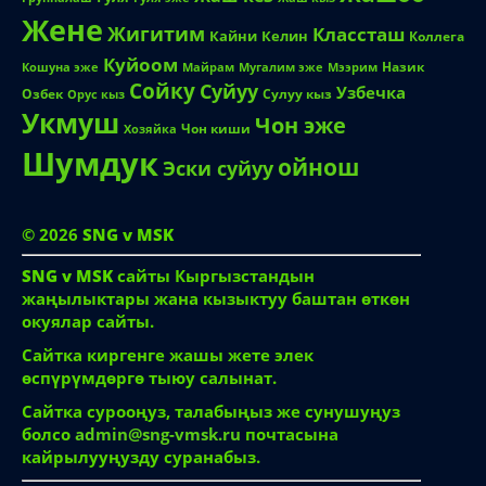
Жене
Жигитим
Классташ
Кайни
Келин
Коллега
Куйоом
Назик
Кошуна эже
Майрам
Мугалим эже
Мээрим
Сойку
Суйуу
Узбечка
Озбек
Сулуу кыз
Орус кыз
Укмуш
Чон эже
Чон киши
Хозяйка
Шумдук
ойнош
Эски суйуу
© 2026
SNG v MSK
SNG v MSK
сайты Кыргызстандын
жаңылыктары жана кызыктуу баштан өткөн
окуялар сайты.
Сайтка киргенге жашы жете элек
өспүрүмдөргө тыюу салынат.
Сайтка сурооңуз, талабыңыз же сунушуңуз
болсо
admin@sng-vmsk.ru
почтасына
кайрылууңузду суранабыз.