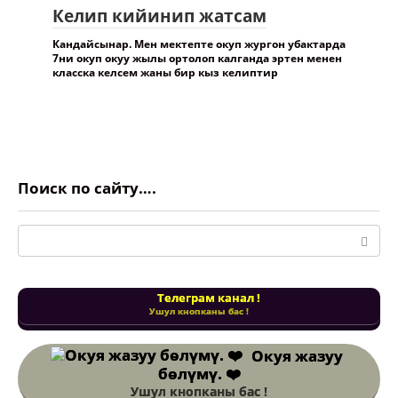
Келип кийинип жатсам
Кандайсынар. Мен мектепте окуп жургон убактарда
7ни окуп окуу жылы ортолоп калганда эртен менен
класска келсем жаны бир кыз келиптир
Поиск по сайту….
Поиск:
Телеграм канал !
Ушул кнопканы бас !
Окуя жазуу
бөлүмү. ❤️
Ушул кнопканы бас !