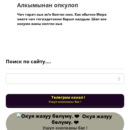
Алкымынан опкулоп
Чач тарач кыз м/н болгон секс. Как обычно Мира
эжеге чач тегиздеткени барып калдым. Шап эле
козумо жаны келген кыз
Поиск по сайту….
Поиск:
Телеграм канал !
Ушул кнопканы бас !
Окуя жазуу
бөлүмү. ❤️
Ушул кнопканы бас !