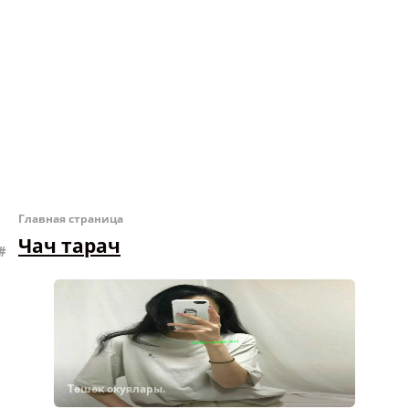
Главная страница
Чач тарач
Төшөк окуялары.