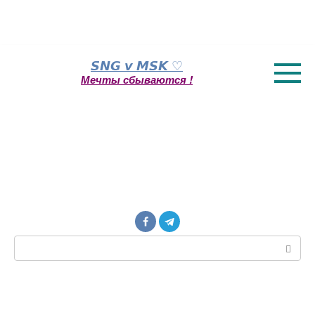
Перейти
𝙎𝙉𝙂 𝙫 𝙈𝙎𝙆 ♡
к
Мечты сбываются !
контенту
Поиск: