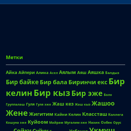
Метки
Аялым
Аяшка
Айка
Айпери
Аяш
Алина
Балдыз
Асел
Бир
Бир байке
Биринчи екс
Бир бала
Бир кыз
келин
Бир эже
Боло
Жашоо
Жаш кез
Гуля
Группалаш
Жаш кыз
Гуля эже
Жене
Жигитим
Классташ
Кайни
Келин
Коллега
Куйоом
Назик
Озбек
Кошуна эже
Майрам
Мугалим эже
Орус
Укмуш
Сойку
Суйуу