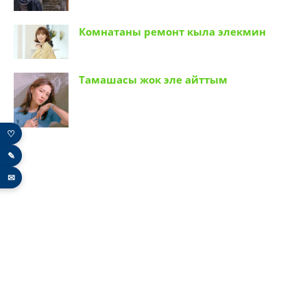
Комнатаны ремонт кыла элекмин
Тамашасы жок эле айттым
♡
✎
✉