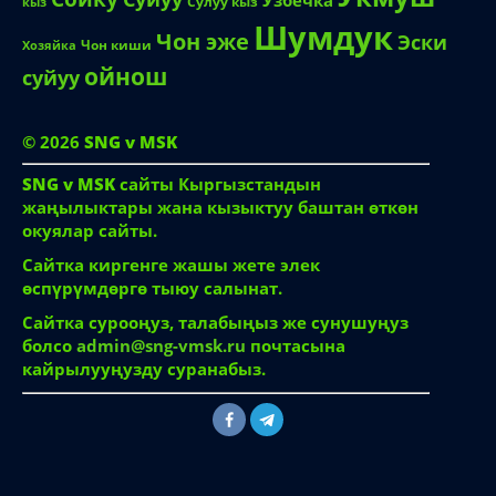
Узбечка
Сулуу кыз
кыз
Шумдук
Чон эже
Эски
Чон киши
Хозяйка
ойнош
суйуу
© 2026
SNG v MSK
SNG v MSK
сайты Кыргызстандын
жаңылыктары жана кызыктуу баштан өткөн
окуялар сайты.
Сайтка киргенге жашы жете элек
өспүрүмдөргө тыюу салынат.
Сайтка сурооңуз, талабыңыз же сунушуңуз
болсо
admin@sng-vmsk.ru
почтасына
кайрылууңузду суранабыз.