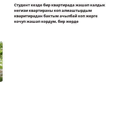
Студент кезде бир квартирада жашап калдык
негизи квартираны коп алмаштырдым
кваритирадан бактым ачылбай коп жерге
кочуп жашап кордум, бир жерде