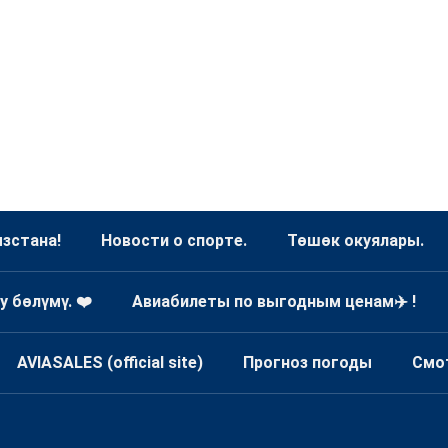
зстана!
Новости о спорте.
Төшөк окуялары.
у бөлүмү. ❤️
Авиабилеты по выгодным ценам✈️ !
AVIASALES (official site)
Прогноз погоды
Смо