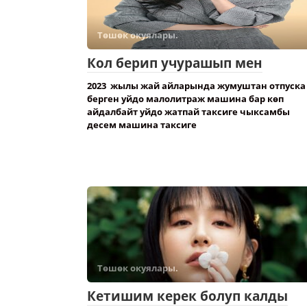
Төшөк окуялары.
Кол берип учурашып мен
2023 жылы жай айларында жумуштан отпуска
берген уйдо малолитраж машина бар көп
айдалбайт уйдо жатпай таксиге чыксамбы
десем машина таксиге
Төшөк окуялары.
Кетишим керек болуп калды