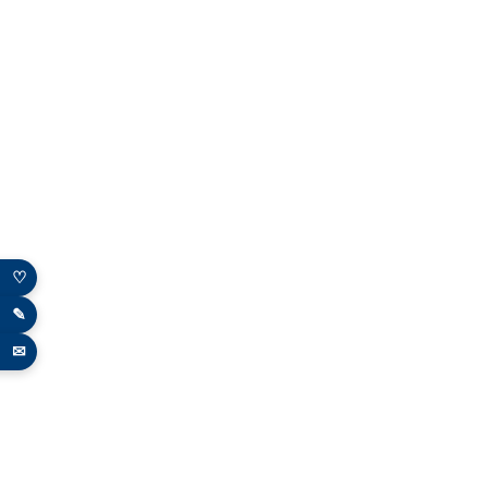
♡
✎
✉