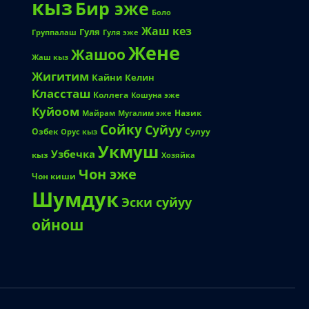
кыз
Бир эже
Боло
Жаш кез
Гуля
Группалаш
Гуля эже
Жене
Жашоо
Жаш кыз
Жигитим
Кайни
Келин
Классташ
Коллега
Кошуна эже
Куйоом
Назик
Майрам
Мугалим эже
Сойку
Суйуу
Озбек
Сулуу
Орус кыз
Укмуш
Узбечка
кыз
Хозяйка
Чон эже
Чон киши
Шумдук
Эски суйуу
ойнош