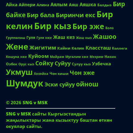
Бир
Аялым
Аяшка
Айка
Айпери
Аяш
Алина
Балдыз
Бир
байке
Биринчи екс
Бир бала
Бир кыз
келин
Бир эже
Боло
Жашоо
Жаш кез
Гуля
Группалаш
Жаш кыз
Гуля эже
Жене
Жигитим
Классташ
Кайни
Келин
Коллега
Куйоом
Назик
Кошуна эже
Майрам
Мугалим эже
Мээрим
Сойку
Суйуу
Узбечка
Озбек
Сулуу кыз
Орус кыз
Укмуш
Чон эже
Чон киши
Хозяйка
Шумдук
ойнош
Эски суйуу
© 2026
SNG v MSK
SNG v MSK
сайты Кыргызстандын
жаңылыктары жана кызыктуу баштан өткөн
окуялар сайты.