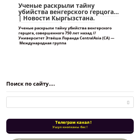
Ученые раскрыли тайну
убийства венгерского герцога…
| Новости Кыргызстана.
Ученые раскрыли тайну убийства венгерского
герцога, совершенного 750 лет назад //
Университет Этвёша Лоранда CentralAsia (CA) —
Международная группа
Поиск по сайту….
Поиск:
Телеграм канал !
Ушул кнопканы бас !