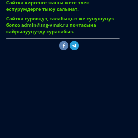
Сайтка киргенге жашы жете элек
өспүрүмдөргө тыюу салынат.
Сайтка сурооңуз, талабыңыз же сунушуңуз
болсо
admin@sng-vmsk.ru
почтасына
кайрылууңузду суранабыз.