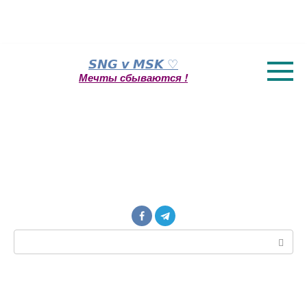
Перейти
𝙎𝙉𝙂 𝙫 𝙈𝙎𝙆 ♡
к
Мечты сбываются !
контенту
Поиск: