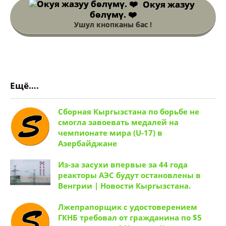
Окуя жазуу
бөлүмү. ❤️
Ушул кнопканы бас !
Ещё….
Сборная Кыргызстана по борьбе не
смогла завоевать медалей на
чемпионате мира (U-17) в
Азербайджане
Из-за засухи впервые за 44 года
реакторы АЭС будут остановлены в
Венгрии | Новости Кыргызстана.
Лжепрапорщик с удостоверением
ГКНБ требовал от гражданина по $5