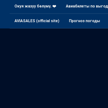
Окуя жазуу бөлүмү. ❤️
Авиабилеты по выгод
AVIASALES (official site)
Прогноз погоды