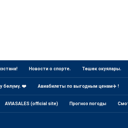
зстана!
Новости о спорте.
Төшөк окуялары.
у бөлүмү. ❤️
Авиабилеты по выгодным ценам✈️ !
AVIASALES (official site)
Прогноз погоды
Смо