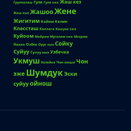
Жаш кез
Гуля
Группалаш
Гуля эже
Жене
Жашоо
Жаш кыз
Жигитим
Кайни
Келин
Классташ
Коллега
Кошуна эже
Куйоом
Майрам
Мугалим эже
Мээрим
Сойку
Назик
Озбек
Орус кыз
Суйуу
Узбечка
Сулуу кыз
Укмуш
Чон
Чон киши
Хозяйка
Шумдук
эже
Эски
ойнош
суйуу