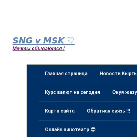
Перейти
к
𝙎𝙉𝙂 𝙫 𝙈𝙎𝙆 ♡
контенту
Мечты сбываются !
Главная страница
Новости Кыргы
Курс валют на сегодня
Окуя жазу
Карта сайта
Обратная связь !!!
Онлайн кинотеатр 😎