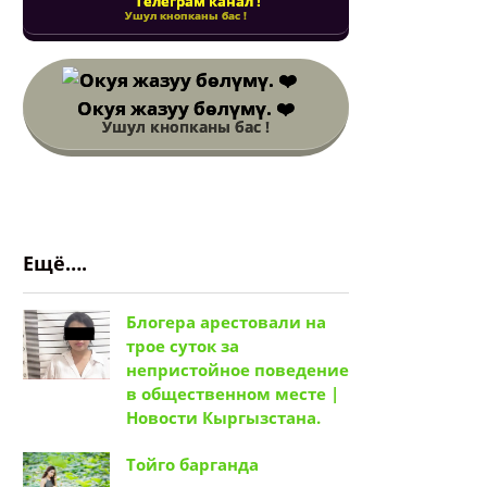
Телеграм канал !
Ушул кнопканы бас !
Окуя жазуу бөлүмү. ❤️
Ушул кнопканы бас !
Ещё….
Блогера арестовали на
трое суток за
непристойное поведение
в общественном месте |
Новости Кыргызстана.
Тойго барганда