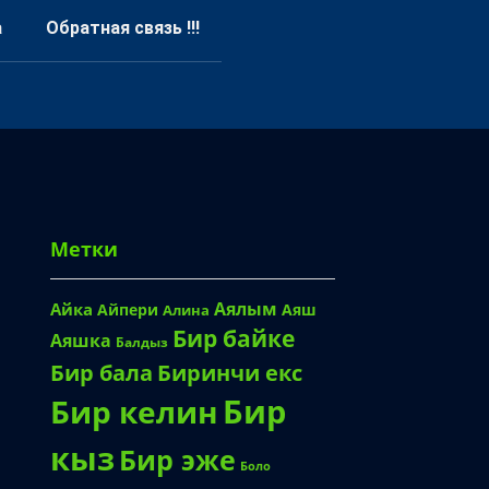
а
Обратная связь !!!
Метки
Аялым
Айка
Айпери
Аяш
Алина
Бир байке
Аяшка
Балдыз
Биринчи екс
Бир бала
Бир
Бир келин
кыз
Бир эже
Боло