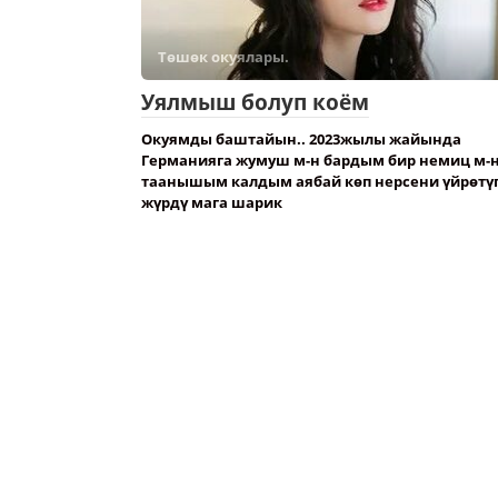
Төшөк окуялары.
Уялмыш болуп коём
Окуямды баштайын.. 2023жылы жайында
Германияга жумуш м-н бардым бир немиц м-
таанышым калдым аябай көп нерсени үйрөтү
жүрдү мага шарик