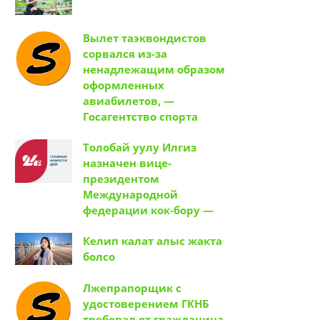
Вылет таэквондистов
сорвался из-за
ненадлежащим образом
оформленных
авиабилетов, —
Госагентство спорта
Толобай уулу Илгиз
назначен вице-
президентом
Международной
федерации кок-бору —
Келип калат алыс жакта
болсо
Лжепрапорщик с
удостоверением ГКНБ
требовал от гражданина