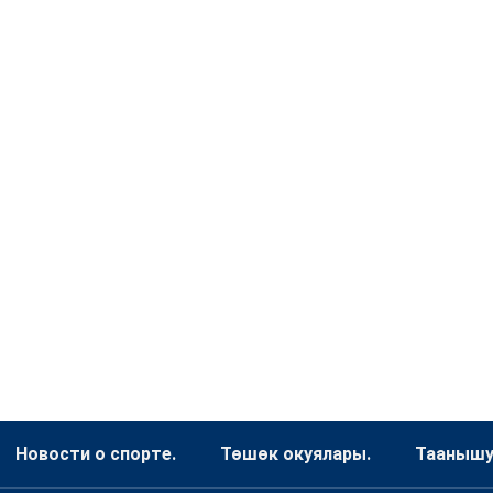
Новости о спорте.
Төшөк окуялары.
Таанышуу