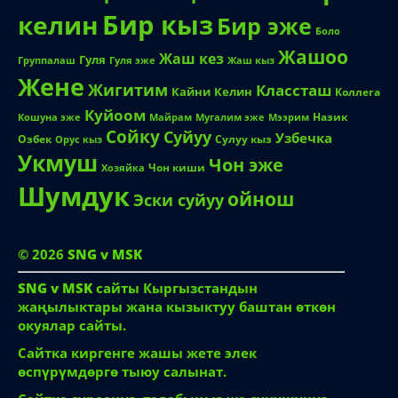
Бир кыз
келин
Бир эже
Боло
Жашоо
Жаш кез
Гуля
Группалаш
Жаш кыз
Гуля эже
Жене
Жигитим
Классташ
Кайни
Келин
Коллега
Куйоом
Назик
Кошуна эже
Майрам
Мугалим эже
Мээрим
Сойку
Суйуу
Узбечка
Озбек
Сулуу кыз
Орус кыз
Укмуш
Чон эже
Чон киши
Хозяйка
Шумдук
ойнош
Эски суйуу
© 2026
SNG v MSK
SNG v MSK
сайты Кыргызстандын
жаңылыктары жана кызыктуу баштан өткөн
окуялар сайты.
Сайтка киргенге жашы жете элек
өспүрүмдөргө тыюу салынат.