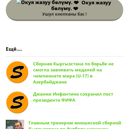
Окуя жазуу
бөлүмү. ❤️
Ушул кнопканы бас !
Ещё….
Сборная Кыргызстана по борьбе не
смогла завоевать медалей на
чемпионате мира (U-17) в
Азербайджане
Джанни Инфантино сохранил пост
президента ФИФА
Главным тренером юношеской сборной
Кыргызстана по футболу назначен