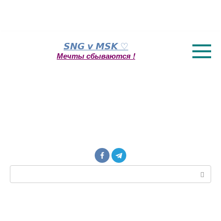
Перейти
𝙎𝙉𝙂 𝙫 𝙈𝙎𝙆 ♡
к
Мечты сбываются !
контенту
Поиск: