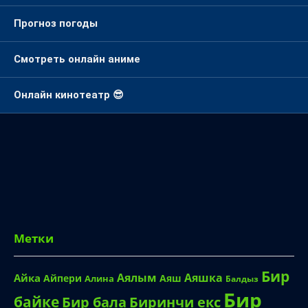
Прогноз погоды
Смотреть онлайн аниме
Онлайн кинотеатр 😎
Метки
Бир
Аялым
Аяшка
Айка
Айпери
Аяш
Алина
Балдыз
Бир
байке
Биринчи екс
Бир бала