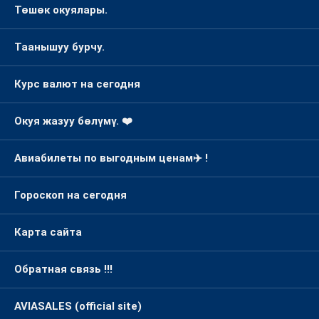
Төшөк окуялары.
Таанышуу бурчу.
Курс валют на сегодня
Окуя жазуу бөлүмү. ❤️
Авиабилеты по выгодным ценам✈️ !
Гороскоп на сегодня
Карта сайта
Обратная связь !!!
AVIASALES (official site)