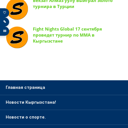
Бекзат Алмаз уулу выиграл золото
турнира в Турции
♡
✎
Fight Nights Global 17 сентября
✉
проведет турнир по ММА в
Кыргызстане
Главная страница
Новости Кыргызстана!
Новости о спорте.