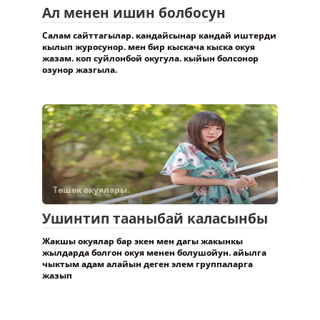
Ал менен ишин болбосун
Салам сайттагылар. кандайсынар кандай иштерди
кылып журосунор. мен бир кыскача кыска окуя
жазам. коп суйлонбой окугула. кыйын болсонор
озунор жазгыла.
Төшөк окуялары.
Ушинтип тааныбай каласынбы
Жакшы окуялар бар экен мен дагы жакынкы
жылдарда болгон окуя менен болушойун. айылга
чыктым адам алайын деген элем группаларга
жазып