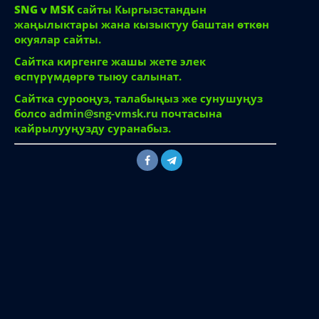
SNG v MSK
сайты Кыргызстандын
жаңылыктары жана кызыктуу баштан өткөн
окуялар сайты.
Сайтка киргенге жашы жете элек
өспүрүмдөргө тыюу салынат.
Сайтка сурооңуз, талабыңыз же сунушуңуз
болсо
admin@sng-vmsk.ru
почтасына
кайрылууңузду суранабыз.