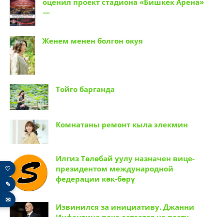
оценил проект стадиона «Бишкек Арена»
—
Женем менен болгон окуя
Тойго барганда
Комнатаны ремонт кыла элекмин
Илгиз Төлөбай уулу назначен вице-
президентом международной
♡
федерации көк-бөрү
✎
✉
Извинился за инициативу. Джанни
Инфантино пока остается на посту