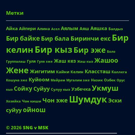
Метки
Аялым
Аяшка
Айка
Айпери
Аяш
Алина
Балдыз
Асел
Бир
Бир байке
Биринчи екс
Бир бала
Бир кыз
келин
Бир эже
Боло
Жашоо
Жаш кез
Гуля
Группалаш
Жаш кыз
Гуля эже
Жене
Жигитим
Классташ
Кайни
Келин
Коллега
Куйоом
Назик
Озбек
Кошуна эже
Майрам
Мугалим эже
Орус
Укмуш
Сойку
Суйуу
Узбечка
Сулуу кыз
кыз
Шумдук
Чон эже
Эски
Чон киши
Хозяйка
ойнош
суйуу
© 2026
SNG v MSK