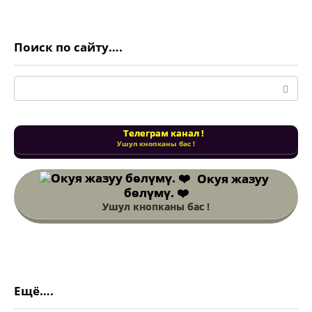
Поиск по сайту….
Поиск:
Телеграм канал !
Ушул кнопканы бас !
Окуя жазуу
бөлүмү. ❤️
Ушул кнопканы бас !
Ещё….