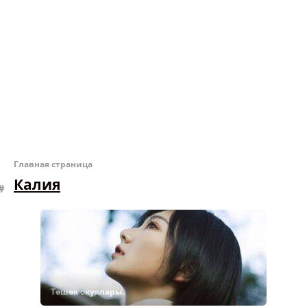
Главная страница
Калия
Төшөк окуялары.