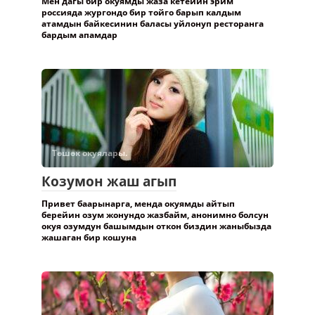
Мен дагы бир окуямды жаза кетейин эрим
россияда жургондо бир тойго барып калдым
атамдын байкесинин баласы уйлонуп ресторанга
бардым апамдар
Төшөк окуялары.
Козумон жаш агып
Привет баарынарга, менда окуямды айтып
берейин озум жонундо жазбайм, анонимно болсун
окуя озумдун башымдын откон биздин жаныбызда
жашаган бир кошуна