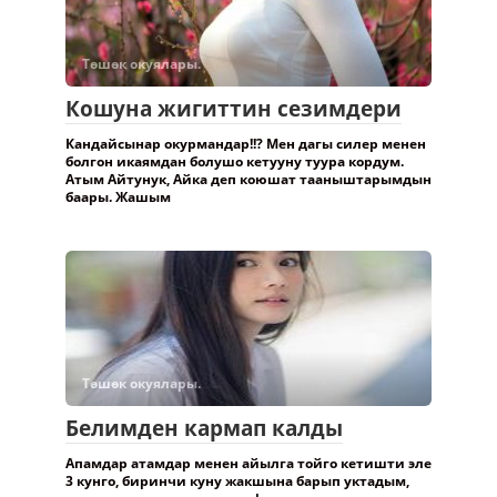
Төшөк окуялары.
Кошуна жигиттин сезимдери
Кандайсынар окурмандар!!? Мен дагы силер менен
болгон икаямдан болушо кетууну туура кордум.
Атым Айтунук, Айка деп коюшат тааныштарымдын
баары. Жашым
Төшөк окуялары.
Белимден кармап калды
Апамдар атамдар менен айылга тойго кетишти эле
3 кунго, биринчи куну жакшына барып уктадым,