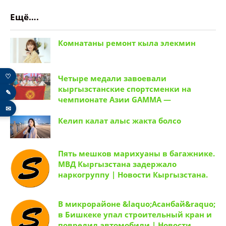
Ещё….
Комнатаны ремонт кыла элекмин
♡
Четыре медали завоевали
кыргызстанские спортсменки на
✎
чемпионате Азии GAMMA —
✉
Келип калат алыс жакта болсо
Пять мешков марихуаны в багажнике.
МВД Кыргызстана задержало
наркогруппу | Новости Кыргызстана.
В микрорайоне &laquo;Асанбай&raquo;
в Бишкеке упал строительный кран и
повредил автомобили | Новости