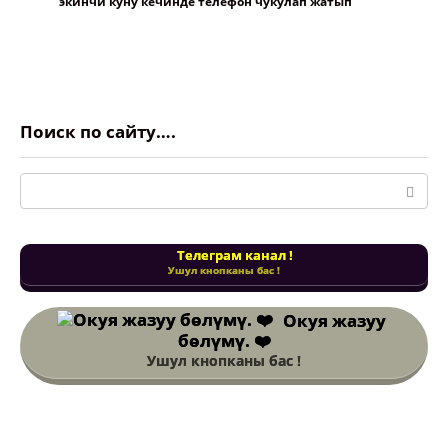
экинчи куну кечинде телефон чукулап жатып
Поиск по сайту….
Поиск:
Телеграм канал !
Ушул кнопканы бас !
Окуя жазуу
бөлүмү. ❤️
Ушул кнопканы бас !