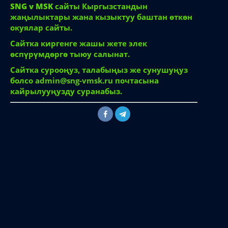
SNG v MSK
сайты Кыргызстандын
жаңылыктары жана кызыктуу баштан өткөн
окуялар сайты.
Сайтка киргенге жашы жете элек
өспүрүмдөргө тыюу салынат.
Сайтка сурооңуз, талабыңыз же сунушуңуз
болсо
admin@sng-vmsk.ru
почтасына
кайрылууңузду суранабыз.