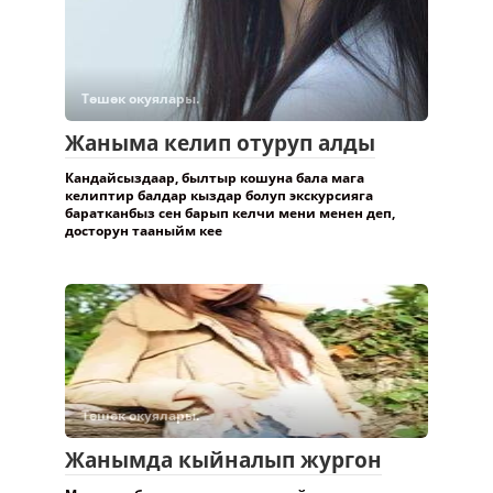
Төшөк окуялары.
Жаныма келип отуруп алды
Кандайсыздаар, былтыр кошуна бала мага
келиптир балдар кыздар болуп экскурсияга
баратканбыз сен барып келчи мени менен деп,
досторун тааныйм кее
Төшөк окуялары.
Жанымда кыйналып жургон