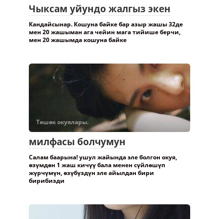
Чыксам уйундо жалгыз экен
Кандайсынар. Кошуна байке бар азыр жашы 32де
мен 20 жашыман ага чейин мага тийише берчи,
мен 20 жашымда кошуна байке
Төшөк окуялары.
милфасы болчумун
Салам баарына! ушул жайында эле болгон окуя,
өзүмдөн 1 жаш кичүү бала менен сүйлөшүп
жүрчүмүн, өзүбүздүн эле айылдан бири
бирибизди