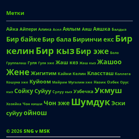
Метки
Аялым
Аяшка
Айка
Айпери
Аяш
Алина
Балдыз
Асел
Бир
Бир байке
Биринчи екс
Бир бала
Бир кыз
келин
Бир эже
Боло
Жашоо
Жаш кез
Гуля
Группалаш
Жаш кыз
Гуля эже
Жене
Жигитим
Классташ
Кайни
Келин
Коллега
Куйоом
Назик
Озбек
Кошуна эже
Майрам
Мугалим эже
Орус
Укмуш
Сойку
Суйуу
Узбечка
Сулуу кыз
кыз
Шумдук
Чон эже
Эски
Чон киши
Хозяйка
ойнош
суйуу
© 2026
SNG v MSK