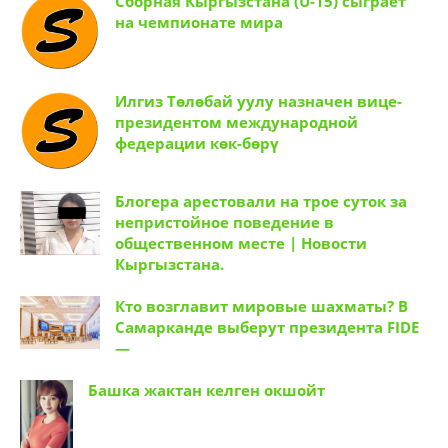
Сборная Кыргызстана (U-15) сыграет
на чемпионате мира
Илгиз Төлөбай уулу назначен вице-
президентом международной
федерации көк-бөрү
Блогера арестовали на трое суток за
непристойное поведение в
общественном месте | Новости
Кыргызстана.
Кто возглавит мировые шахматы? В
Самарканде выберут президента FIDE
—
Башка жактан келген окшойт