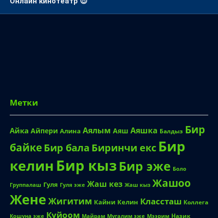
Онлайн кинотеатр 😎
Метки
Бир
Аялым
Аяшка
Айка
Айпери
Аяш
Алина
Балдыз
Бир
байке
Биринчи екс
Бир бала
Бир кыз
келин
Бир эже
Боло
Жашоо
Жаш кез
Гуля
Группалаш
Жаш кыз
Гуля эже
Жене
Жигитим
Классташ
Кайни
Келин
Коллега
Куйоом
Назик
Кошуна эже
Майрам
Мугалим эже
Мээрим