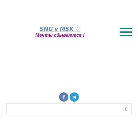
Перейти
𝙎𝙉𝙂 𝙫 𝙈𝙎𝙆 ♡
к
Мечты сбываются !
контенту
Поиск: