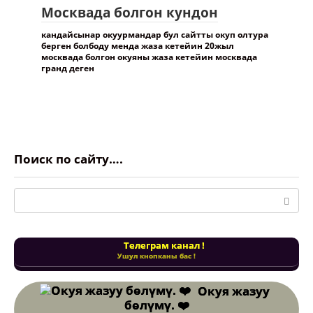
Москвада болгон кундон
кандайсынар окуурмандар бул сайтты окуп олтура
берген болбоду менда жаза кетейин 20жыл
москвада болгон окуяны жаза кетейин москвада
гранд деген
Поиск по сайту….
Поиск:
Телеграм канал !
Ушул кнопканы бас !
Окуя жазуу
бөлүмү. ❤️