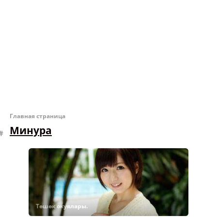
Главная страница
Минура
Төшөк окуялары.