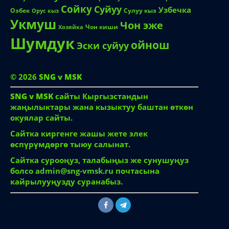
Сойку
Суйуу
Узбечка
Озбек
Сулуу кыз
Орус кыз
Укмуш
Чон эже
Чон киши
Хозяйка
Шумдук
ойнош
Эски суйуу
© 2026
SNG v MSK
SNG v MSK
сайты Кыргызстандын
жаңылыктары жана кызыктуу баштан өткөн
окуялар сайты.
Сайтка киргенге жашы жете элек
өспүрүмдөргө тыюу салынат.
Сайтка сурооңуз, талабыңыз же сунушуңуз
болсо
admin@sng-vmsk.ru
почтасына
кайрылууңузду суранабыз.